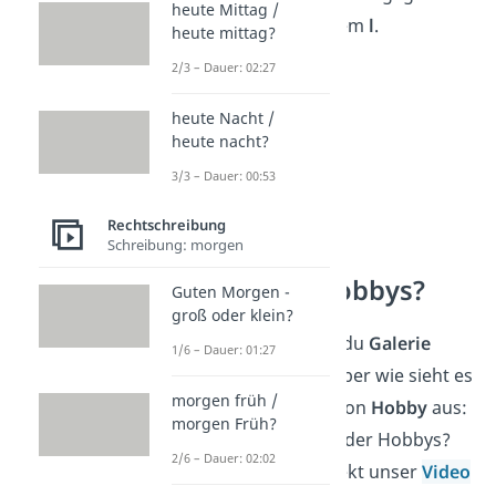
heute Mittag /
immer nur mit einem
l
.
heute mittag?
2/3 – Dauer: 02:27
heute Nacht /
heute nacht?
3/3 – Dauer: 00:53
Rechtschreibung
Schreibung: morgen
Hobbies / Hobbys?
Guten Morgen -
groß oder klein?
Jetzt weißt du, wie du
Galerie
1/6 – Dauer: 01:27
richtig schreibst. Aber wie sieht es
morgen früh /
mit der Mehrzahl von
Hobby
aus:
morgen Früh?
Heißt es Hobbies oder Hobbys?
2/6 – Dauer: 02:02
Schau dir dazu direkt unser
Video