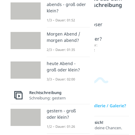
Bereich
Rechtschreibung
abends - groß oder
klein?
1/3 – Dauer: 01:52
Hobbie
Konten
Looser
s /
t oder
/
Morgen Abend /
Hobbys
Conten
Loser?
morgen abend?
?
t?
Dauer:
2/3 – Dauer: 01:35
02:32
Dauer:
Dauer:
01:40
01:02
heute Abend -
groß oder klein?
3/3 – Dauer: 02:00
Rechtschreibung
Schreibung: gestern
zur Videoseite: Gallerie / Galerie?
gestern - groß
oder klein?
Lernen lohnt sich!
1/2 – Dauer: 01:26
Entdecke hier deine Chancen.