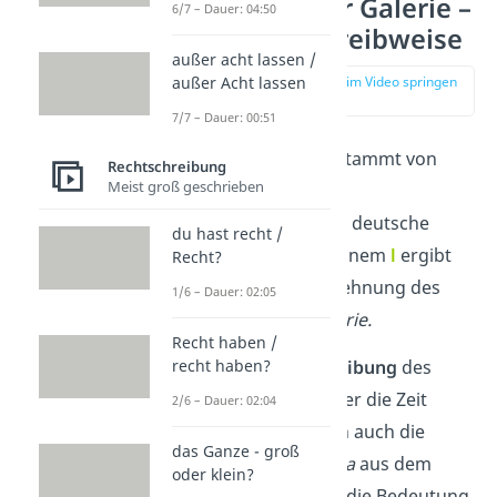
Gallerie oder Galerie –
6/7 – Dauer: 04:50
richtige Schreibweise
außer acht lassen /
zur Stelle im Video springen
außer Acht lassen
(00:32)
7/7 – Dauer: 00:51
Das Wort
Galerie
stammt von
Rechtschreibung
Meist groß geschrieben
dem italienischen
Begriff
galleria.
Die deutsche
du hast recht /
Schreibweise mit einem
l
ergibt
Recht?
sich durch die Entlehnung des
1/6 – Dauer: 02:05
französischen
galérie.
Recht haben /
Nicht nur die
Schreibung
des
recht haben?
Wortes hat sich über die Zeit
2/6 – Dauer: 02:04
verändert, sondern auch die
das Ganze - groß
Bedeutung
.
Galleria
aus dem
oder klein?
Italienischen hatte die Bedeutung