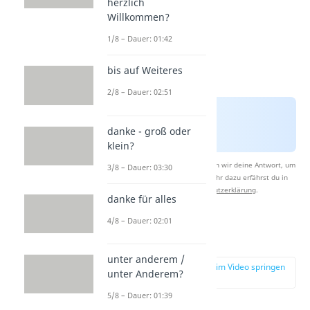
herzlich
Willkommen?
1/8 – Dauer: 01:42
bis auf Weiteres
2/8 – Dauer: 02:51
danke - groß oder
klein?
Nach Beantwortung speichern wir deine Antwort, um
3/8 – Dauer: 03:30
Studyflix zu verbessern. Mehr dazu erfährst du in
unserer
Datenschutzerklärung
.
danke für alles
4/8 – Dauer: 02:01
Galerie
unter anderem /
zur Stelle im Video springen
unter Anderem?
(01:00)
5/8 – Dauer: 01:39