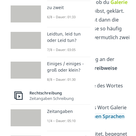
Somit ist die Frage, ob du
Galerie
zu zweit
oder
Gallerie
schreibst, geklärt.
6/8 – Dauer: 01:33
Aber warum kommt dann die
falsche Schreibweise so häufig
Leidtun, leid tun
vor? Dafür gibt es vermutlich zwei
oder Leid tun?
Gründe:
7/8 – Dauer: 03:05
Die Orientierung an der
Einiges / einiges -
englischen Schreibweise
groß oder klein?
gallery.
8/8 – Dauer: 01:30
Die
Aussprache
des Wortes
Rechtschreibung
Galerie
.
Zeitangaben Schreibung
Auch wenn sich das Wort Galerie
Zeitangaben
von den
romanischen Sprachen
1/4 – Dauer: 05:10
(Italienisch,
Französisch…) ableitet, begegnet