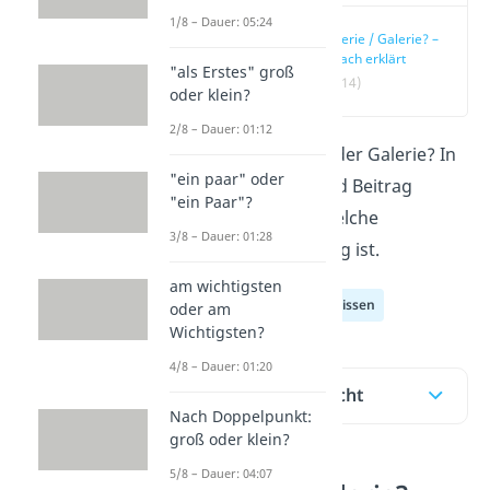
1/8 – Dauer: 05:24
Gallerie / Galerie? –
einfach erklärt
"als Erstes" groß
(00:14)
oder klein?
2/8 – Dauer: 01:12
Heißt es Gallerie oder Galerie? In
"ein paar" oder
unserem
Video
und Beitrag
"ein Paar"?
erklären wir dir, welche
3/8 – Dauer: 01:28
Schreibweise richtig ist.
am wichtigsten
Deutsch Allgemeinwissen
oder am
Wichtigsten?
4/8 – Dauer: 01:20
Inhaltsübersicht
Nach Doppelpunkt:
groß oder klein?
5/8 – Dauer: 04:07