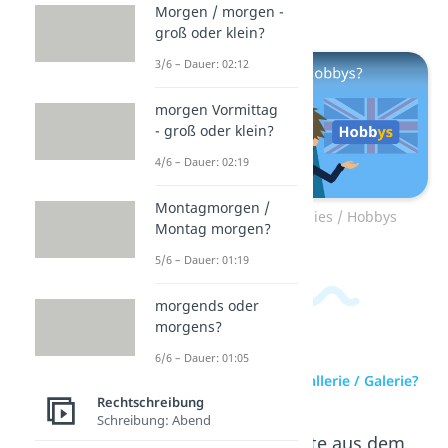
an.
Morgen / morgen -
groß oder klein?
3/6 – Dauer: 02:12
morgen Vormittag
- groß oder klein?
4/6 – Dauer: 02:19
Montagmorgen /
Zum Video: Hobbies / Hobbys
Montag morgen?
5/6 – Dauer: 01:19
morgends oder
morgens?
6/6 – Dauer: 01:05
zur Videoseite: Gallerie / Galerie?
Rechtschreibung
Schreibung: Abend
Beliebte Inhalte aus dem