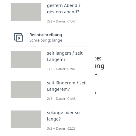
gestern Abend /
gestern abend?
2/2 – Dauer: 01:47
Rechtschreibung
Schreibung: lange
seit langem / seit
Weitere Inhalte:
Langem?
Rechtschreibung
1/3 – Dauer: 01:07
Schwierige Nomen F-H
Fön oder Föhn?
seit längerem / seit
Dauer: 01:43
Längerem?
Frisör oder Friseur?
2/3 – Dauer: 01:46
Dauer: 01:48
Gallerie / Galerie?
solange oder so
Dauer: 01:57
Hobbies / Hobbys?
lange?
Dauer: 01:40
3/3 – Dauer: 02:23