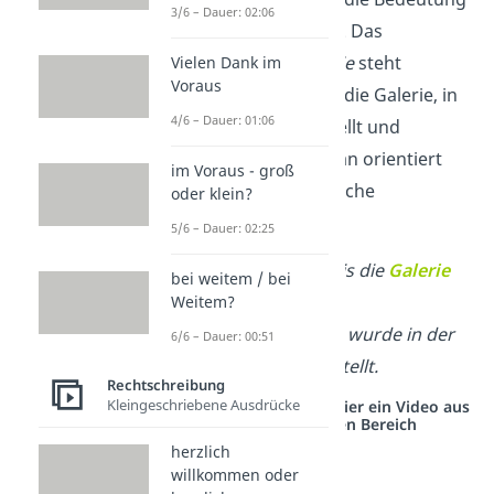
3/6 – Dauer: 02:06
eines Säulengangs. Das
französische
galérie
steht
Vielen Dank im
Voraus
dagegen meist für die Galerie, in
4/6 – Dauer: 01:06
der Kunst ausgestellt und
verkauft wird. Daran orientiert
im Voraus - groß
sich auch die deutsche
oder klein?
Schreibweise.
5/6 – Dauer: 02:25
Sie warteten, bis die
Galerie
bei weitem / bei
öffnete.
Weitem?
Das Kunstwerk wurde in der
6/6 – Dauer: 00:51
Galerie
ausgestellt.
Rechtschreibung
Kleingeschriebene Ausdrücke
Studyflix vernetzt: Hier ein Video aus
einem anderen Bereich
herzlich
willkommen oder