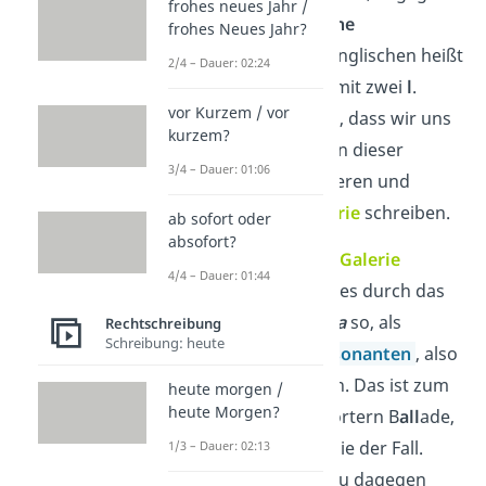
frohes neues Jahr /
uns oft die
englische
frohes Neues Jahr?
Schreibweise
. Im Englischen heißt
2/4 – Dauer: 02:24
es nämlich
gallery
mit zwei
l
.
vor Kurzem / vor
Daher kann es sein, dass wir uns
kurzem?
fälschlicherweise an dieser
3/4 – Dauer: 01:06
Schreibung orientieren und
Gallerie
, statt
Galerie
schreiben.
ab sofort oder
absofort?
Wenn du das Wort
Galerie
4/4 – Dauer: 01:44
aussprichst
, klingt es durch das
kurz gesprochene
a
so, als
Rechtschreibung
Schreibung: heute
müssten zwei
Konsonanten
, also
mit Doppel-l, folgen. Das ist zum
heute morgen /
heute Morgen?
Beispiel bei den Wörtern B
all
ade,
Fußb
all
, und
All
ergie der Fall.
1/3 – Dauer: 02:13
Galerie
schreibst du dagegen