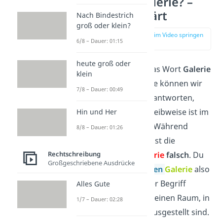
Gallerie / Galerie? –
einfach erklärt
Nach Bindestrich
groß oder klein?
zur Stelle im Video springen
6/8 – Dauer: 01:15
(00:14)
heute groß oder
Wie schreibst du das Wort
Galerie
klein
richtig? Deine Frage können wir
7/8 – Dauer: 00:49
dir ganz schnell beantworten,
denn nur eine Schreibweise ist im
Hin und Her
Deutschen richtig. Während
8/8 – Dauer: 01:26
Galerie
richtig
ist, ist die
Rechtschreibung
Schreibweise
Gallerie
falsch
. Du
Großgeschriebene Ausdrücke
schreibst das
Nomen
Galerie
also
nur mit
einem
l
. Der Begriff
Alles Gute
Galerie bezeichnet einen Raum, in
1/7 – Dauer: 02:28
dem Kunstwerke ausgestellt sind.