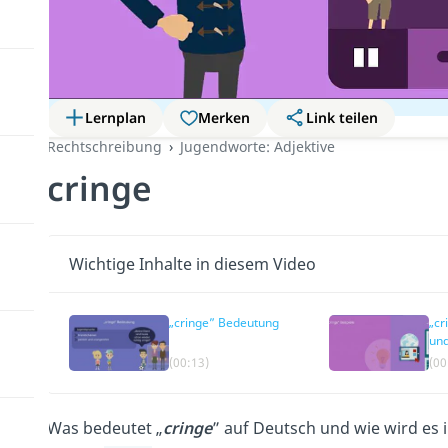
Lernplan
Merken
Link teilen
Rechtschreibung
Jugendworte: Adjektive
cringe
Wichtige Inhalte in diesem Video
„cringe” Bedeutung
„cr
un
(00:13)
(00
Was bedeutet „
cringe
” auf Deutsch und wie wird es 