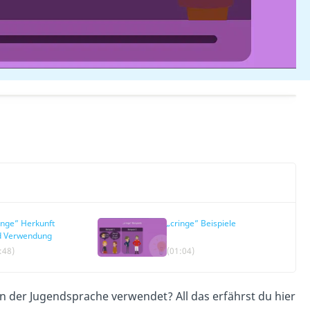
inge” Herkunft
„cringe” Beispiele
d Verwendung
:48)
(01:04)
in der Jugendsprache verwendet? All das erfährst du hier