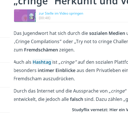
„cringe” Herkunft und
zur Stelle im Video springen
(00:48)
Das Jugendwort hat sich durch die
sozialen Medien
u
„Cringe Compilations” oder „Try not to cringe Chal
zum
Fremdschämen
zeigen.
Auch als
Hashtag
ist „
cringe”
auf den sozialen Platt
besonders
intimer Einblicke
aus dem Privatleben ei
Fremdscham auszudrücken.
Durch das Internet und die Aussprache von „
cringe
“
entwickelt, die jedoch alle
falsch
sind. Dazu zählen „gr
Studyflix vernetzt: Hier ein