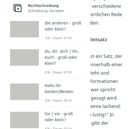
Rechtschreibung
Er kann auf vier verschiedene
Schreibung: Anreden
Arten mit der wörtlichen Rede
verbunden werden.
die anderen - groß
oder klein?
1/8 – Dauer: 01:43
Was ist ein Begleitsatz
Beispiel?
du, dir, dich / ihr,
Ein Begleitsatz ist ein Satz, der
euch - groß oder
klein?
vor, nach oder innerhalb einer
direkten Rede steht und
2/8 – Dauer: 01:56
Kontext oder Informationen
Hallo ihr
darüber liefert, wer spricht
beiden/Beiden
oder wie etwas gesagt wird.
3/8 – Dauer: 05:16
Beispiel: Max meinte lachend:
Sie / sie - groß
„Das ist wirklich lustig!“ In
oder klein?
diesem Beispiel gibt der
4/8 – Dauer: 02:14