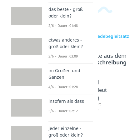
das beste - groß
oder klein?
2/6 – Dauer: 01:48
zur Videoseite: Redebegleitsatz
etwas anderes -
groß oder klein?
Beliebte Inhalte aus dem
3/6 – Dauer: 03:09
Bereich
Rechtschreibung
im Großen und
Ganzen
Wörtlic
Abkürz
zzgl.
4/6 – Dauer: 01:28
he
ungen
Bedeut
Rede
Dauer:
ung
insofern als dass
04:10
Satzzei
Dauer:
02:36
5/6 – Dauer: 02:12
chen
Dauer:
03:59
jeder einzelne -
groß oder klein?