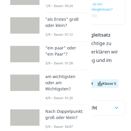
Was ist ein
1/8 – Dauer: 05:24
Redebegleitsatz?
(00:15)
"als Erstes" groß
oder klein?
Was ist ein
Redebegleitsatz
2/8 – Dauer: 01:12
eigentlich? Alles Wichtige zu
"ein paar" oder
Redebegleitsätzen erklären wir
"ein Paar"?
dir in diesem Beitrag
und im
3/8 – Dauer: 01:28
Video
.
am wichtigsten
oder am
Klasse 3
Klasse 4
Klasse 5
Wichtigsten?
4/8 – Dauer: 01:20
Inhaltsübersicht
Nach Doppelpunkt:
groß oder klein?
5/8 – Dauer: 04:07