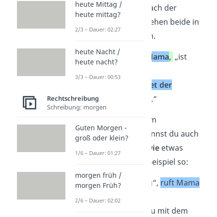
heute Mittag /
Die Teile vor und nach der
heute mittag?
wörtlichen Rede stehen beide in
2/3 – Dauer: 02:27
Anführungszeichen.
heute Nacht /
„Essen“
,
ruft Mama
,
„ist
heute nacht?
fertig!“
3/3 – Dauer: 00:53
„Ich“
,
antwortet der
Sohn
,
„komme.“
Rechtschreibung
Schreibung: morgen
Übrigens:
Mit einem
Guten Morgen -
Redebegleitsatz kannst du auch
groß oder klein?
deutlich machen,
wie
etwas
1/6 – Dauer: 01:27
gesagt wird. Zum Beispiel so:
morgen früh /
„Essen ist fertig“,
ruft Mama
morgen Früh?
genervt
.
2/6 – Dauer: 02:02
→ Hier zeigst du mit dem