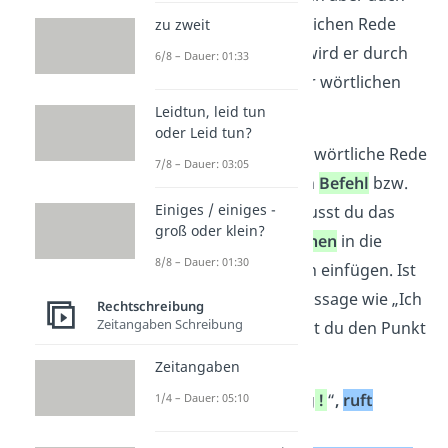
erst
nach
der wörtlichen Rede
zu zweit
erscheinen. Dann wird er durch
6/8 – Dauer: 01:33
ein
Komma
von der wörtlichen
Rede abgetrennt.
Leidtun, leid tun
oder Leid tun?
Beachte:
Wenn die wörtliche Rede
7/8 – Dauer: 03:05
eine
Frage
oder ein
Befehl
bzw.
Einiges / einiges -
Ausruf
ist, dann musst du das
groß oder klein?
passende
Satzzeichen
in die
8/8 – Dauer: 01:30
Anführungszeichen einfügen. Ist
es eine einfache Aussage wie „Ich
Rechtschreibung
Zeitangaben Schreibung
komme“, dann lässt du den Punkt
weg.
Zeitangaben
„Essen ist fertig
!
“
,
ruft
1/4 – Dauer: 05:10
Mama
.