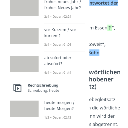
frohes neues Jahr /
„Ich komme“
,
antwortet der
frohes Neues Jahr?
Sohn
.
2/4 – Dauer: 02:24
„Kommst du zum Essen
?
“,
vor Kurzem / vor
fragt Mama
.
kurzem?
„Ich bin gleich soweit“
,
3/4 – Dauer: 01:06
antwortet der Sohn
.
ab sofort oder
absofort?
Zwischen der wörtlichen
4/4 – Dauer: 01:44
Rede (eingeschobener
Redebegleitsatz)
Rechtschreibung
Schreibung: heute
Du kannst den Redebegleitsatz
heute morgen /
aber auch zwischen die wörtliche
heute Morgen?
Rede schreiben. Dann wird der
1/3 – Dauer: 02:13
Satz durch Kommas abgetrennt.