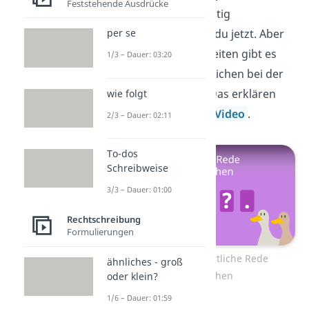
Feststehende Ausdrücke
wörtliche Rede richtig
verwendest, weißt du jetzt. Aber
per se
welche Besonderheiten gibt es
1/3 – Dauer: 03:20
noch für die Satzzeichen bei der
wörtlichen Rede? Das erklären
wie folgt
wir dir in unserem
Video
.
2/3 – Dauer: 02:11
To-dos
Schreibweise
3/3 – Dauer: 01:00
Rechtschreibung
Formulierungen
Zum Video: Wörtliche Rede
ähnliches - groß
Satzzeichen
oder klein?
1/6 – Dauer: 01:59