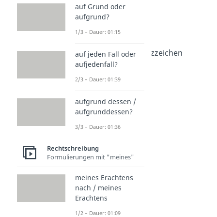
Direkte Rede
auf Grund oder
Direkte Rede
aufgrund?
Dauer: 04:25
Redebegleitsatz
1/3 – Dauer: 01:15
Dauer: 02:28
Wörtliche Rede Satzzeichen
auf jeden Fall oder
Dauer: 03:59
aufjedenfall?
2/3 – Dauer: 01:39
aufgrund dessen /
aufgrunddessen?
3/3 – Dauer: 01:36
Rechtschreibung
Formulierungen mit "meines"
meines Erachtens
nach / meines
Erachtens
1/2 – Dauer: 01:09