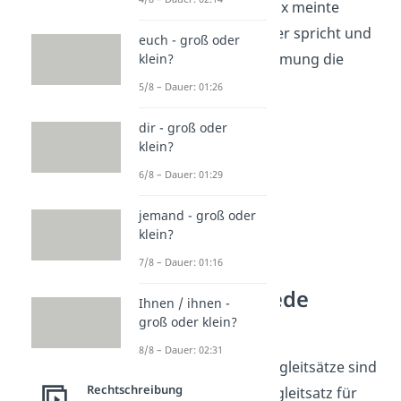
Begleitsatz „Max meinte
lachend“ an, wer spricht und
euch - groß oder
in welcher Stimmung die
klein?
Person ist.
5/8 – Dauer: 01:26
dir - groß oder
klein?
6/8 – Dauer: 01:29
jemand - groß oder
klein?
7/8 – Dauer: 01:16
Wörtliche Rede
Ihnen / ihnen -
Satzzeichen
groß oder klein?
8/8 – Dauer: 02:31
Super, was Redebegleitsätze sind
Rechtschreibung
und wie du den Begleitsatz für