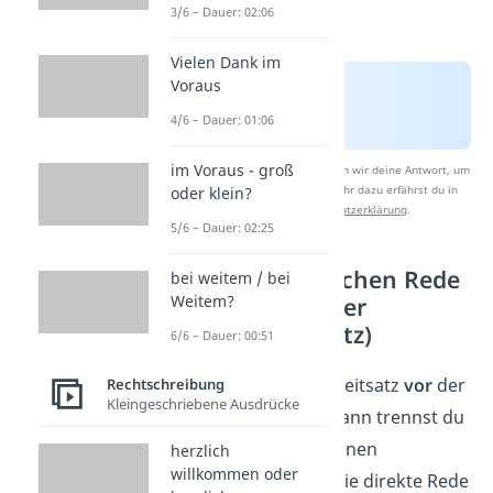
3/6 – Dauer: 02:06
Vielen Dank im
Voraus
4/6 – Dauer: 01:06
im Voraus - groß
Nach Beantwortung speichern wir deine Antwort, um
Studyflix zu verbessern. Mehr dazu erfährst du in
oder klein?
unserer
Datenschutzerklärung
.
5/6 – Dauer: 02:25
Vor der wörtlichen Rede
bei weitem / bei
(vorangestellter
Weitem?
Redebegleitsatz)
6/6 – Dauer: 00:51
Steht der Redebegleitsatz
vor
der
Rechtschreibung
Kleingeschriebene Ausdrücke
wörtlichen Rede, dann trennst du
beide Teile durch einen
herzlich
willkommen oder
Doppelpunkt
ab. Die direkte Rede