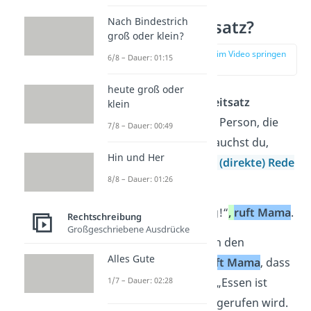
Was ist ein
Nach Bindestrich
Redebegleitsatz?
groß oder klein?
zur Stelle im Video springen
6/8 – Dauer: 01:15
(00:15)
heute groß oder
Mit dem
Redebegleitsatz
klein
verweist du auf die Person, die
7/8 – Dauer: 00:49
etwas sagt. Das brauchst du,
Hin und Her
wenn du
wörtliche (direkte) Rede
8/8 – Dauer: 01:26
verwendest.
„Essen ist fertig!“
,
ruft Mama
.
Rechtschreibung
Großgeschriebene Ausdrücke
Hier weißt du durch den
Alles Gute
Redebegleitsatz
ruft Mama
, dass
die wörtliche Rede „Essen ist
1/7 – Dauer: 02:28
fertig!“ von Mama gerufen wird.