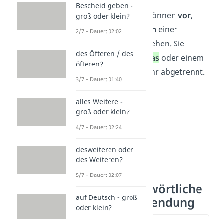
Bescheid geben -
Redebegleitsätze können
vor
,
groß oder klein?
nach
oder
zwischen
einer
2/7 – Dauer: 02:02
wörtlichen Rede stehen. Sie
des Öfteren / des
werden mit
Kommas
oder einem
öfteren?
Doppelpunkt von ihr abgetrennt.
3/7 – Dauer: 01:40
alles Weitere -
groß oder klein?
4/7 – Dauer: 02:24
desweiteren oder
des Weiteren?
5/7 – Dauer: 02:07
Begleitsatz wörtliche
auf Deutsch - groß
Rede – Verwendung
oder klein?