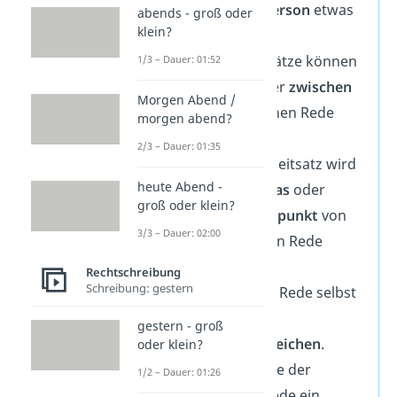
an,
welche Person
etwas
abends - groß oder
klein?
gesagt hat.
Redebegleitsätze können
1/3 – Dauer: 01:52
vor
,
nach
oder
zwischen
Morgen Abend /
einer wörtlichen Rede
morgen abend?
stehen.
2/3 – Dauer: 01:35
Der Redebegleitsatz wird
heute Abend -
durch
Kommas
oder
groß oder klein?
einen
Doppelpunkt
von
3/3 – Dauer: 02:00
der wörtlichen Rede
abgetrennt.
Rechtschreibung
Schreibung: gestern
Die wörtliche Rede selbst
steht in
gestern - groß
Anführungszeichen
.
oder klein?
Steht am Ende der
1/2 – Dauer: 01:26
wörtlichen Rede ein