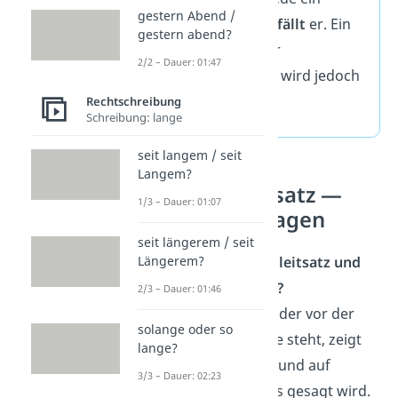
gestern Abend /
Punkt, so
entfällt
er. Ein
gestern abend?
Ausrufe- oder
2/2 – Dauer: 01:47
Fragezeichen wird jedoch
gesetzt.
Rechtschreibung
Schreibung: lange
seit langem / seit
Langem?
Redebegleitsatz —
1/3 – Dauer: 01:07
häufigste Fragen
seit längerem / seit
Was ist ein Begleitsatz und
Längerem?
was zeigt er an?
2/3 – Dauer: 01:46
Ein Begleitsatz, der vor der
solange oder so
wörtlichen Rede steht, zeigt
lange?
an, wer spricht und auf
3/3 – Dauer: 02:23
welche Weise es gesagt wird.