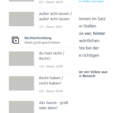
zur Stelle im Video springen
6/7 – Dauer: 04:50
(00:42)
außer acht lassen /
Redebegleitsätze können im Satz
außer Acht lassen
an unterschiedlichen Stellen
7/7 – Dauer: 00:51
stehen. Du kannst sie
vor
,
hinter
Rechtschreibung
oder
mitten in
der wörtlichen
Meist groß geschrieben
Rede schreiben. Achte bei der
du hast recht /
Verwendung auf die richtigen
Recht?
Satzzeichen.
1/6 – Dauer: 02:05
Studyflix vernetzt: Hier ein Video aus
einem anderen Bereich
Recht haben /
recht haben?
2/6 – Dauer: 02:04
das Ganze - groß
oder klein?