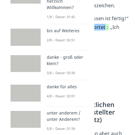
herzlich
steht in Anführungszeichen.
Willkommen?
1/8 – Dauer: 01:42
Mama ruft
:
„Essen ist fertig!“
Der Sohn antwortet
:
„Ich
bis auf Weiteres
komme.“
2/8 – Dauer: 02:51
danke - groß oder
klein?
3/8 – Dauer: 03:30
danke für alles
4/8 – Dauer: 02:01
Nach der wörtlichen
Rede (nachgestellter
unter anderem /
Redebegleitsatz)
unter Anderem?
5/8 – Dauer: 01:39
Der Begleitsatz kann aber auch