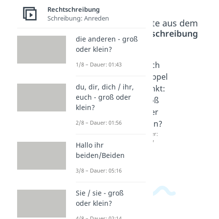
Rechtschreibung
Schreibung: Anreden
Beliebte Inhalte aus dem
Bereich
Rechtschreibung
die anderen - groß
oder klein?
"ein
am
Nach
1/8 – Dauer: 01:43
paar"
wichtig
Doppel
du, dir, dich / ihr,
oder
sten
punkt:
euch - groß oder
"ein
oder
groß
klein?
Paar"?
am
oder
Dauer:
Wichtig
klein?
2/8 – Dauer: 01:56
01:28
sten?
Dauer:
04:07
Hallo ihr
Dauer:
01:20
beiden/Beiden
3/8 – Dauer: 05:16
Sie / sie - groß
oder klein?
4/8 – Dauer: 02:14