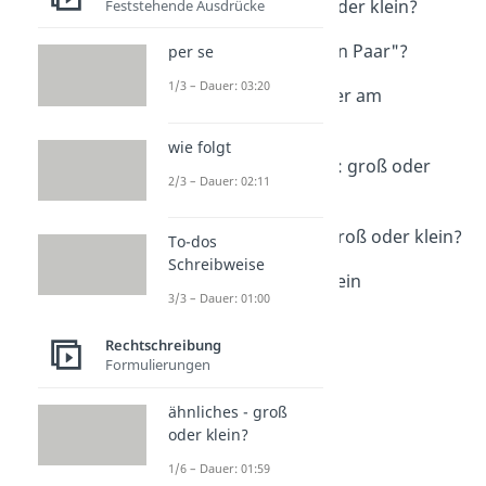
"als Erstes" groß oder klein?
Feststehende Ausdrücke
Dauer: 01:12
"ein paar" oder "ein Paar"?
per se
Dauer: 01:28
1/3 – Dauer: 03:20
am wichtigsten oder am
Wichtigsten?
Dauer: 01:20
wie folgt
Nach Doppelpunkt: groß oder
2/3 – Dauer: 02:11
klein?
Dauer: 04:07
Nach Bindestrich groß oder klein?
To-dos
Dauer: 01:15
Schreibweise
heute groß oder klein
3/3 – Dauer: 01:00
Dauer: 00:49
Hin und Her
Rechtschreibung
Dauer: 01:26
Formulierungen
ähnliches - groß
oder klein?
1/6 – Dauer: 01:59