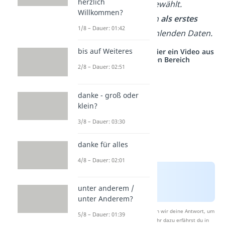
herzlich
Klimawandel gewählt.
Willkommen?
Wir besprechen
als erstes
1/8 – Dauer: 01:42
Problem die fehlenden Daten.
bis auf Weiteres
Studyflix vernetzt: Hier ein Video aus
einem anderen Bereich
2/8 – Dauer: 02:51
danke - groß oder
klein?
3/8 – Dauer: 03:30
danke für alles
4/8 – Dauer: 02:01
unter anderem /
unter Anderem?
Nach Beantwortung speichern wir deine Antwort, um
5/8 – Dauer: 01:39
Studyflix zu verbessern. Mehr dazu erfährst du in