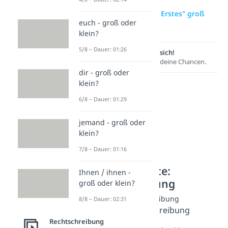
zur Videoseite: "als Erstes" groß
euch - groß oder
oder klein?
klein?
5/8 – Dauer: 01:26
Lernen lohnt sich!
Entdecke hier deine Chancen.
dir - groß oder
klein?
6/8 – Dauer: 01:29
jemand - groß oder
klein?
7/8 – Dauer: 01:16
Weitere Inhalte:
Ihnen / ihnen -
Rechtschreibung
groß oder klein?
Groß- und Kleinschreibung
8/8 – Dauer: 02:31
Groß- und Kleinschreibung
Dauer: 05:24
Rechtschreibung