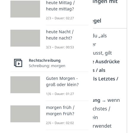
Weitere Wendungen mit
heute Mittag /
heute mittag?
derselben
2/3 – Dauer: 02:27
Rechtschreibregel
heute Nacht /
Die Regel, wann du „als
heute nacht?
erstes“ groß- oder
3/3 – Dauer: 00:53
kleinschreiben musst, gilt
Rechtschreibung
auch für
ähnliche Ausdrücke
Schreibung: morgen
wie
„als Nächstes / als
Guten Morgen -
nächstes“
und
„als Letztes /
groß oder klein?
als letztes“:
1/6 – Dauer: 01:27
Großschreibung
→ wenn
morgen früh /
das Wort „Nächstes /
morgen Früh?
Letztes“ wie ein
2/6 – Dauer: 02:02
Substantiv verwendet