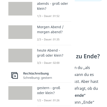
abends - groß oder
klein?
1/3 – Dauer: 01:52
Morgen Abend /
morgen abend?
2/3 – Dauer: 01:35
heute Abend -
zuende oder zu Ende?
groß oder klein?
3/3 – Dauer: 02:00
Jetzt weißt du, wann du „als
Rechtschreibung
erstes“ klein- und wann du es
Schreibung: gestern
großschreiben musst. Aber hast
gestern - groß
du dich auch mal gefragt, ob du
oder klein?
„zu Ende“
oder
„zuende“
1/2 – Dauer: 01:26
schreibst — und wann „Ende“