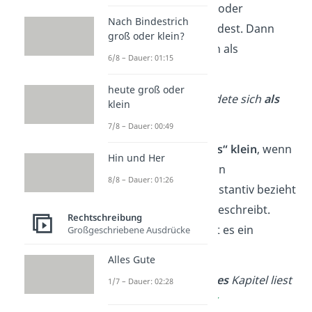
Sinne von „zuerst“ oder
Nach Bindestrich
„zunächst“ verwendest. Dann
groß oder klein?
nutzt du es nämlich als
6/8 – Dauer: 01:15
Substantiv.
heute groß oder
➡️Beispiel:
Sie meldete sich
als
klein
Erstes
.
✔
7/8 – Dauer: 00:49
Schreibe
„als erstes“ klein
, wenn
Hin und Her
es sich direkt auf ein
8/8 – Dauer: 01:26
nachfolgendes Substantiv bezieht
und dieses näher beschreibt.
Rechtschreibung
Denn in dem Fall ist es ein
Großgeschriebene Ausdrücke
Adjektiv.
Alles Gute
➡️Beispiel:
Als erstes
Kapitel liest
1/7 – Dauer: 02:28
du die Einleitung.
✔