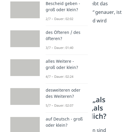
→
„erstes“
beschreibt das
Bescheid geben -
groß oder klein?
Substantiv
„Kapitel“
genauer, ist
2/7 – Dauer: 02:02
also ein Adjektiv und wird
kleingeschrieben.
des Öfteren / des
öfteren?
3/7 – Dauer: 01:40
alles Weitere -
groß oder klein?
4/7 – Dauer: 02:24
desweiteren oder
des Weiteren?
Warum sind „als
Erstes“ und „als
5/7 – Dauer: 02:07
erstes“ möglich?
auf Deutsch - groß
oder klein?
Beide Schreibweisen sind