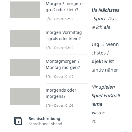
wird.
Morgen / morgen -
groß oder klein?
➡️Beispiele:
Als Nächstes
gehe ich zum Sport. Das
3/6 – Dauer: 02:12
Beispiel nenne ich
als
morgen Vormittag
Letztes
.
- groß oder klein?
Kleinschreibung
→ wenn
4/6 – Dauer: 02:19
das Wort „nächstes /
letztes“ ein
Adjektiv
ist
Montagmorgen /
Montag morgen?
und ein Substantiv näher
5/6 – Dauer: 01:19
beschreibt.
➡️Beispiele:
Wir spielen
morgends oder
als nächstes Spiel
Fußball.
morgens?
Als letztes
Thema
6/6 – Dauer: 01:05
besprechen wir die
Rechtschreibung
Hausaufgaben.
Schreibung: Abend