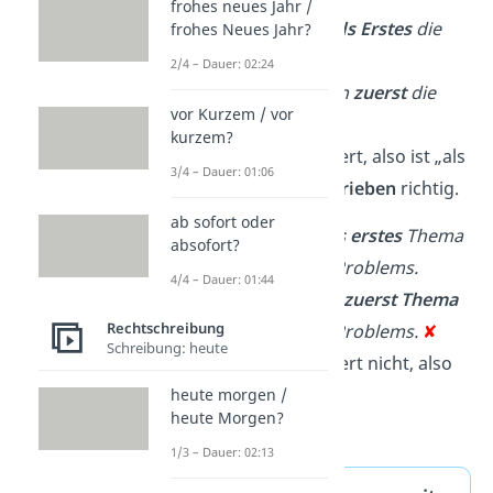
frohes neues Jahr /
Wir kontrollieren
als Erstes
die
frohes Neues Jahr?
Ergebnisse.
2/4 – Dauer: 02:24
→
Wir kontrollieren
zuerst
die
vor Kurzem / vor
Ergebnisse.
✔
kurzem?
→
Ersatz funktioniert, also ist „als
3/4 – Dauer: 01:06
Erstes“
großgeschrieben
richtig.
ab sofort oder
Wir besprechen
als erstes
Thema
absofort?
die Ursachen des Problems.
4/4 – Dauer: 01:44
→
Wir besprechen
zuerst Thema
Rechtschreibung
die Ursachen des Problems.
✘
Schreibung: heute
→
Ersatz funktioniert nicht, also
wird „als erstes“
heute morgen /
heute Morgen?
kleingeschrieben.
1/3 – Dauer: 02:13