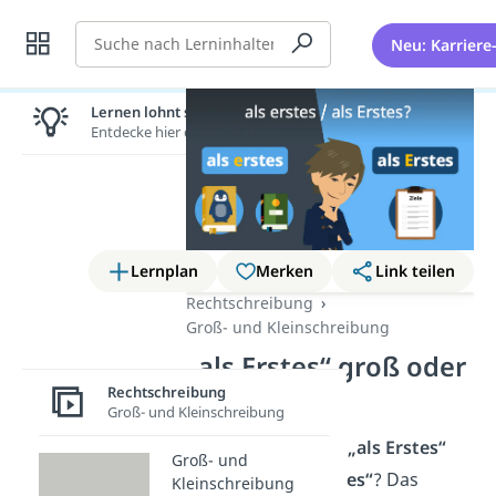
Suche
Neu: Karriere
Lernen lohnt sich!
Entdecke hier deine Chancen.
Lernplan
Merken
Link teilen
Rechtschreibung
Groß- und Kleinschreibung
„als Erstes“ groß oder
klein?
Rechtschreibung
Groß- und Kleinschreibung
Wann schreibst du
„als Erstes“
Groß- und
und wann
„als erstes“
? Das
Kleinschreibung