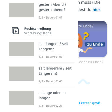
groß oder klein sein muss? Die
gestern Abend /
Antwort darauf findest du
hier.
gestern abend?
2/2 – Dauer: 01:47
Rechtschreibung
Schreibung: lange
seit langem / seit
Langem?
1/3 – Dauer: 01:07
Zum Video: zuende oder zu Ende?
seit längerem / seit
Längerem?
2/3 – Dauer: 01:46
solange oder so
lange?
zur Videoseite: "als Erstes" groß
3/3 – Dauer: 02:23
oder klein?