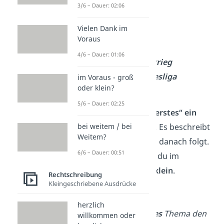
großgeschrieben:
3/6 – Dauer: 02:06
➡️Beispiele:
Vielen Dank im
Voraus
der
Erste Mai
4/6 – Dauer: 01:06
der
Erste Weltkrieg
die
Erste Bundesliga
im Voraus - groß
oder klein?
die
Erste Hilfe
5/6 – Dauer: 02:25
In
„als erstes“
ist
„erstes“ ein
normales Adjektiv
. Es beschreibt
bei weitem / bei
Weitem?
ein
Substantiv
, das danach folgt.
6/6 – Dauer: 00:51
Adjektive schreibst du im
Deutschen immer
klein
.
Rechtschreibung
Kleingeschriebene Ausdrücke
➡️Beispiele:
herzlich
Sie hat
als erstes
Thema den
willkommen oder