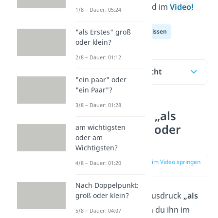
erfährst du hier und im
Video!
1/8 – Dauer: 05:24
"als Erstes" groß
Deutsch Allgemeinwissen
oder klein?
2/8 – Dauer: 01:12
Inhaltsübersicht
"ein paar" oder
"ein Paar"?
3/8 – Dauer: 01:28
Schreibst du „als
Erstes“ groß oder
am wichtigsten
oder am
klein?
Wichtigsten?
zur Stelle im Video springen
4/8 – Dauer: 01:20
(00:12)
Nach Doppelpunkt:
Du schreibst den Ausdruck
„als
groß oder klein?
Erstes“ groß
, wenn du ihn im
5/8 – Dauer: 04:07