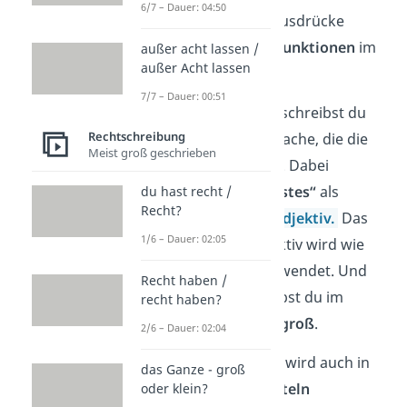
6/7 – Dauer: 04:50
möglich, weil die Ausdrücke
unterschiedliche Funktionen
im
außer acht lassen /
außer Acht lassen
Satz haben.
7/7 – Dauer: 00:51
Mit
„als Erstes“
beschreibst du
Rechtschreibung
eine Person oder Sache, die die
Meist groß geschrieben
Erste bei etwas ist
. Dabei
verwendest du
„Erstes“
als
du hast recht /
Recht?
substantiviertes
Adjektiv.
Das
1/6 – Dauer: 02:05
bedeutet: Ein Adjektiv wird wie
ein
Substantiv
verwendet. Und
Recht haben /
Substantive schreibst du im
recht haben?
Deutschen immer
groß
.
2/6 – Dauer: 02:04
Übrigens:
„Erstes“
wird auch in
das Ganze - groß
Feiertagen
oder
Titeln
oder klein?