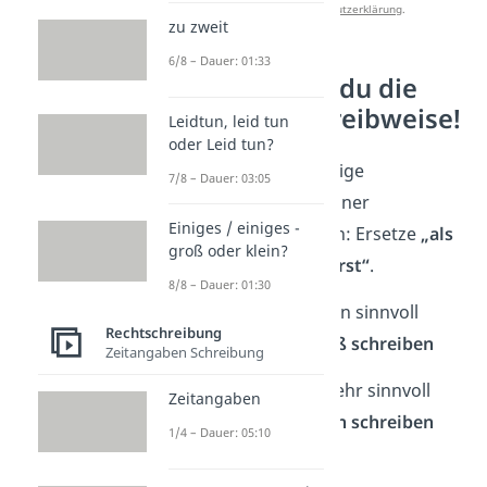
unserer
Datenschutzerklärung
.
zu zweit
6/8 – Dauer: 01:33
So erkennst du die
richtige Schreibweise!
Leidtun, leid tun
oder Leid tun?
Du kannst die richtige
7/8 – Dauer: 03:05
Schreibweise mit einer
Einiges / einiges -
Ersatzprobe
prüfen: Ersetze
„als
groß oder klein?
erstes“
durch
„zuerst“
.
8/8 – Dauer: 01:30
Satz klingt weiterhin sinnvoll
Rechtschreibung
→
„als Erstes“ groß schreiben
Zeitangaben Schreibung
Satz klingt nicht mehr sinnvoll
Zeitangaben
→
„als erstes“ klein schreiben
1/4 – Dauer: 05:10
➡️Beispiele: