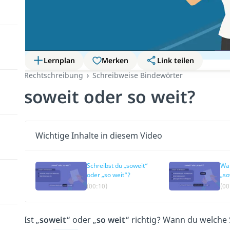
Lernplan
Merken
Link teilen
Rechtschreibung
Schreibweise Bindewörter
soweit oder so weit?
Wichtige Inhalte in diesem Video
Schreibst du „soweit“
Wan
oder „so weit“?
„s
(00:10)
(00
Ist „
soweit
“ oder „
so weit
“ richtig? Wann du welche 