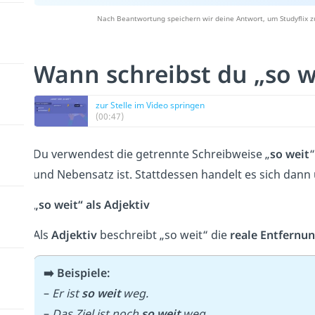
Nach Beantwortung speichern wir deine Antwort, um Studyflix z
Wann schreibst du „so w
zur Stelle im Video springen
(00:47)
Du verwendest die getrennte Schreibweise „
so weit
“
und Nebensatz ist. Stattdessen handelt es sich dann
„so weit“ als Adjektiv
Als
Adjektiv
beschreibt „so weit“ die
reale Entfernu
➡️ Beispiele:
–
Er ist
so weit
weg.
–
Das Ziel ist noch
so weit
weg.