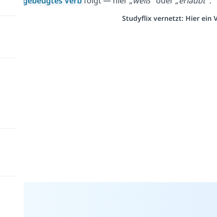
gebeugtes Verb
folgt — hier „
weiß
“ oder „
erlaubt
“.
Studyflix vernetzt: Hier ein