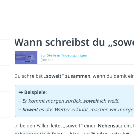
Wann schreibst du „sow
zur Stelle im Video springen
(00:20)
Du schreibst „
soweit
“
zusammen
, wenn du damit e
➡️ Beispiele:
–
Er kommt morgen zurück,
soweit
ich weiß.
–
Soweit
es das Wetter erlaubt, machen wir morgen
In beiden Fällen leitet „soweit“ einen
Nebensatz
ein.