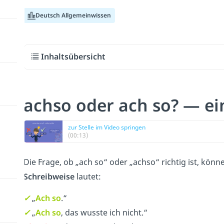
Deutsch Allgemeinwissen
Inhaltsübersicht
achso oder ach so? — ei
zur Stelle im Video springen
(00:13)
Die Frage, ob „ach so“ oder „achso“ richtig ist, könn
Schreibweise
lautet:
✓
„
Ach so
.“
✓
„
Ach so
, das wusste ich nicht.“