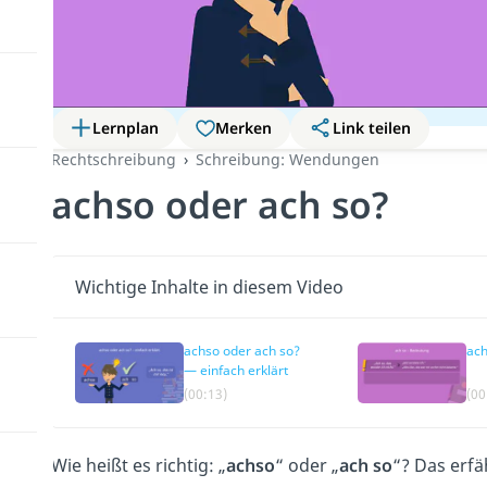
Lernplan
Merken
Link teilen
Rechtschreibung
Schreibung: Wendungen
achso oder ach so?
Wichtige Inhalte in diesem Video
achso oder ach so?
ach
— einfach erklärt
(00:13)
(00
Wie heißt es richtig: „
achso
“ oder „
ach
so
“? Das erfä