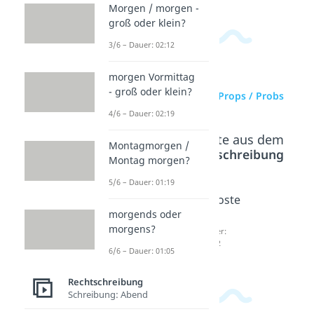
Morgen / morgen -
groß oder klein?
3/6 – Dauer: 02:12
morgen Vormittag
- groß oder klein?
zur Videoseite: Props / Probs
4/6 – Dauer: 02:19
Beliebte Inhalte aus dem
Montagmorgen /
Bereich
Rechtschreibung
Montag morgen?
5/6 – Dauer: 01:19
Gamec
Trigger
Ghoste
morgends oder
hanger
n
n
morgens?
Dauer:
Dauer:
Dauer:
03:01
02:52
03:12
6/6 – Dauer: 01:05
Rechtschreibung
Schreibung: Abend