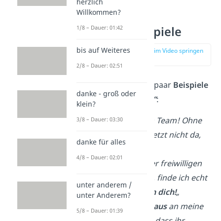
herzlich
Willkommen?
„Props“ Beispiele
1/8 – Dauer: 01:42
bis auf Weiteres
zur Stelle im Video springen
(01:02)
2/8 – Dauer: 02:51
Hier findest du ein paar
Beispiele
danke - groß oder
zum
„Props geben“
:
klein?
„
Propz
an mein Team! Ohne
3/8 – Dauer: 03:30
euch wäre ich jetzt nicht da,
danke für alles
wo ich bin.“
4/8 – Dauer: 02:01
„Dass du bei der freiwilligen
Feuerwehr bist, finde ich echt
unter anderem /
super.
Props an dich!
„
unter Anderem?
„
Propz gehen raus
an meine
5/8 – Dauer: 01:39
Familie. Danke, dass ihr