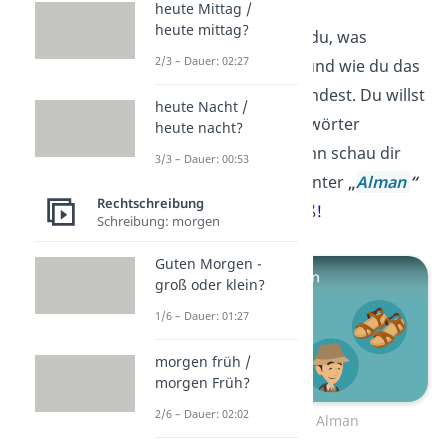
heute Mittag /
heute mittag?
Klasse! Jetzt weißt du, was
2/3 – Dauer: 02:27
„Props“ bedeutet und wie du das
Wort richtig verwendest. Du willst
heute Nacht /
noch mehr Jugendwörter
heute nacht?
kennenlernen? Dann schau dir
3/3 – Dauer: 00:53
gleich an, was du unter
„
Alman
“
Rechtschreibung
verstehst. Viel Spaß
!
Schreibung: morgen
Guten Morgen -
groß oder klein?
1/6 – Dauer: 01:27
morgen früh /
morgen Früh?
2/6 – Dauer: 02:02
Zum Video: Alman