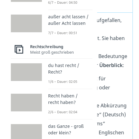
6/7 – Dauer: 04:50
„Probz“?
außer acht lassen /
Vielleicht ist dir aufgefallen,
außer Acht lassen
dass es
ähnliche
7/7 – Dauer: 00:51
Abkürzungen gibt. Sie haben
Rechtschreibung
allerdings
Meist groß geschrieben
unterschiedliche
Bedeutunge
n. Hier ein kleiner
Überblick
:
du hast recht /
Recht?
„Pro
p
s“
steht für
1/6 – Dauer: 02:05
Anerkennung oder
Recht haben /
Respekt.
recht haben?
„Pro
b
s“
ist die Abkürzung
2/6 – Dauer: 02:04
für „Probleme“ (Deutsch)
oder „Problems“
das Ganze - groß
(Englisch). Im Englischen
oder klein?