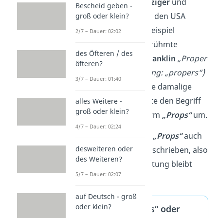
zwischen den
sechziger
und
Bescheid geben -
achtziger
Jahren
in den USA
groß oder klein?
entstanden. Zum Beispiel
2/7 – Dauer: 02:02
verwendete
die berühmte
des Öfteren / des
Sängerin
Aretha Franklin
„Proper
öfteren?
Respect“ (Abkürzung: „propers“)
3/7 – Dauer: 01:40
in ihren Liedern. Die damalige
Rap-Szene
benannte den Begriff
alles Weitere -
groß oder klein?
dann in die Kurzform
„Props“
um.
4/7 – Dauer: 02:24
Übrigens:
Oft wird
„Props“
auch
desweiteren oder
mit
„z“
am Ende geschrieben, also
des Weiteren?
„
Propz“
. Die Bedeutung bleibt
5/7 – Dauer: 02:07
aber gleich.
auf Deutsch - groß
oder klein?
„Props“, „Probs“ oder