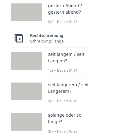
Crush
gestern Abend /
gestern abend?
Dauer: 02:36
Drip
2/2 – Dauer: 01:47
Dauer: 02:55
slay
Rechtschreibung
Dauer: 02:09
Schreibung: lange
Props / Probs
Dauer: 02:50
seit langem / seit
Langem?
1/3 – Dauer: 01:07
seit längerem / seit
Längerem?
2/3 – Dauer: 01:46
solange oder so
lange?
3/3 – Dauer: 02:23