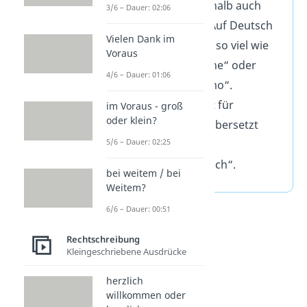
sagst du deshalb auch
3/6 – Dauer: 02:06
„No Probs“. Auf Deutsch
Vielen Dank im
bedeutet das so viel wie
Voraus
„keine Ursache“ oder
4/6 – Dauer: 01:06
„Null Problemo“.
„Pro
bz
“
steht für
im Voraus - groß
oder klein?
„probably“. Übersetzt
5/6 – Dauer: 02:25
bedeutet das
„wahrscheinlich“.
bei weitem / bei
Weitem?
6/6 – Dauer: 00:51
Rechtschreibung
Kleingeschriebene Ausdrücke
herzlich
willkommen oder