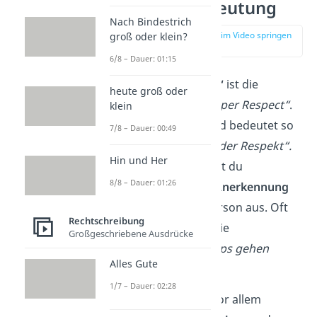
„Props“ Bedeutung
Nach Bindestrich
zur Stelle im Video springen
groß oder klein?
(00:12)
6/8 – Dauer: 01:15
Der Begriff
„
Props
“
ist die
heute groß oder
Kurzform von
„Proper Respect“
.
klein
Das ist Englisch und bedeutet so
7/8 – Dauer: 00:49
viel wie
„gebührender Respekt“.
Hin und Her
Mit
„Props“
drückst du
8/8 – Dauer: 01:26
also
Respekt
und
Anerkennung
für eine andere Person aus. Oft
Rechtschreibung
benutzt du dafür die
Großgeschriebene Ausdrücke
Formulierung
„Props gehen
Alles Gute
raus“
.
1/7 – Dauer: 02:28
Der
Ausdruck
ist vor allem