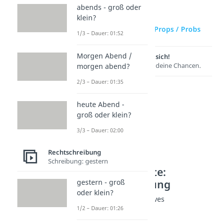
abends - groß oder
klein?
zur Videoseite: Props / Probs
1/3 – Dauer: 01:52
Morgen Abend /
Lernen lohnt sich!
Entdecke hier deine Chancen.
morgen abend?
2/3 – Dauer: 01:35
heute Abend -
groß oder klein?
3/3 – Dauer: 02:00
Rechtschreibung
Schreibung: gestern
Weitere Inhalte:
Rechtschreibung
gestern - groß
oder klein?
Jugendsprache Positives
1/2 – Dauer: 01:26
Bromance
Dauer: 02:05