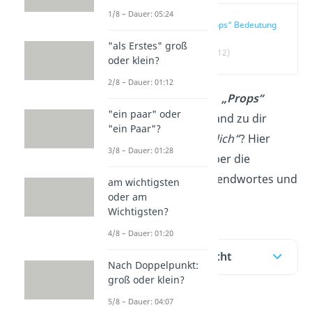
1/8 – Dauer: 05:24
„Props“ Bedeutung
"als Erstes" groß
(00:12)
oder klein?
2/8 – Dauer: 01:12
Du fragst dich, was
„Props“
"ein paar" oder
bedeutet, weil jemand zu dir
"ein Paar"?
meinte
„Props an dich“
? Hier
3/8 – Dauer: 01:28
erfährst du alles über die
Bedeutung des Jugendwortes und
am wichtigsten
oder am
in unserem
Video
!
Wichtigsten?
4/8 – Dauer: 01:20
Inhaltsübersicht
Nach Doppelpunkt:
groß oder klein?
5/8 – Dauer: 04:07