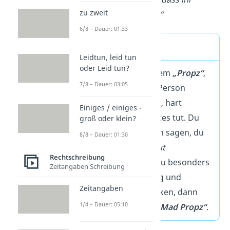
zu zweit
immer da seid!“
6/8 – Dauer: 01:33
Merke
Leidtun, leid tun
oder Leid tun?
Du gibst jemandem
„Propz“
,
7/8 – Dauer: 03:05
wenn sich diese Person
aufrichtig verhält, hart
Einiges / einiges -
arbeitet oder Gutes tut. Du
groß oder klein?
kannst dann auch sagen, du
8/8 – Dauer: 01:30
machst ein
„Shout
Rechtschreibung
Out“.
Möchtest du besonders
Zeitangaben Schreibung
viel
Anerkennung und
Zeitangaben
Respekt ausdrücken, dann
1/4 – Dauer: 05:10
sprichst du von
„Mad Propz“
.