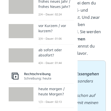
frohes neues Jahr /
Es gibt einen Fall, bei dem du
frohes Neues Jahr?
„
Essengehen
“ groß- und
2/4 – Dauer: 02:24
zusammenschreibst. Und zwar
dann, wenn die Verben
vor Kurzem / vor
kurzem?
substantiviert
sind. Sie werden
im Satz also als
Nomen
3/4 – Dauer: 01:06
verwendet. Das erkennst du
ab sofort oder
häufig am
Artikel
davor.
absofort?
4/4 – Dauer: 01:44
➡️
Beispiele
:
− Zurzeit ist
das
Essengehen
Rechtschreibung
Schreibung: heute
im Restaurant besonders
teuer.
heute morgen /
heute Morgen?
− Ich freue mich schon auf
das
Essengehen
mit meinen
1/3 – Dauer: 02:13
Freunden.