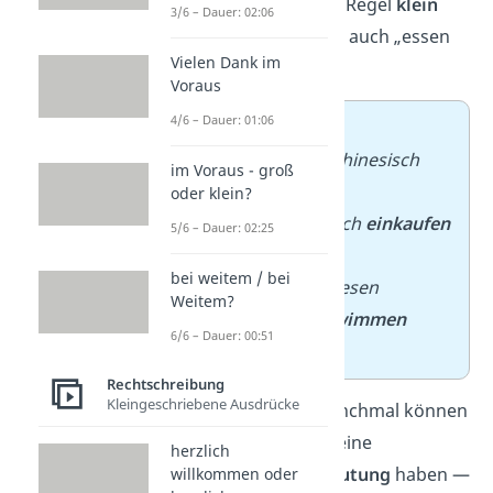
schreibst du in der Regel
klein
3/6 – Dauer: 02:06
und
getrennt
— so auch „essen
Vielen Dank im
gehen“.
Voraus
4/6 – Dauer: 01:06
➡️
Beispiele
:
− Timo möchte Chinesisch
im Voraus - groß
essen gehen
.
oder klein?
− Wir müssen noch
einkaufen
5/6 – Dauer: 02:25
gehen
.
bei weitem / bei
− Wir könnten diesen
Weitem?
Nachmittag
schwimmen
6/6 – Dauer: 00:51
gehen
.
Rechtschreibung
Kleingeschriebene Ausdrücke
Aber Achtung!
Manchmal können
zwei Verben auch eine
herzlich
übertragene Bedeutung
haben —
willkommen oder