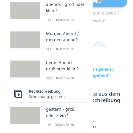
abends - groß oder
klein?
Zum Video: aufgrund dessen /
aufgrunddessen?
1/3 – Dauer: 01:52
Morgen Abend /
morgen abend?
2/3 – Dauer: 01:35
heute Abend -
groß oder klein?
zur Videoseite: essen gehen /
essengehen / Essengehen?
3/3 – Dauer: 02:00
Rechtschreibung
Beliebte Inhalte aus dem
Schreibung: gestern
Bereich
Rechtschreibung
gestern - groß
oder klein?
krank
nach
tun,
1/2 – Dauer: 01:26
melden
hause
tuen