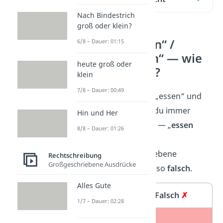
Nach Bindestrich
groß oder klein?
„essen gehen“ /
6/8 – Dauer: 01:15
„essengehen“ — wie
heute groß oder
ist es richtig?
klein
7/8 – Dauer: 00:49
Die beiden Verben „essen“ und
„gehen“ schreibst du immer
Hin und Her
getrennt
und
klein
— „
essen
8/8 – Dauer: 01:26
gehen
“. Das
zusammengeschriebene
Rechtschreibung
Großgeschriebene Ausdrücke
„
essengehen
“ ist also
falsch
.
Alles Gute
Richtig
✓
Falsch
✗
1/7 – Dauer: 02:28