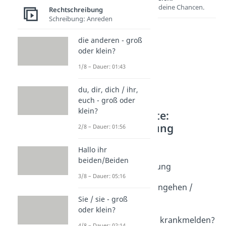
Entdecke hier deine Chancen.
Rechtschreibung
Schreibung: Anreden
die anderen - groß
oder klein?
1/8 – Dauer: 01:43
du, dir, dich / ihr,
euch - groß oder
klein?
Weitere Inhalte:
Rechtschreibung
2/8 – Dauer: 01:56
Schreibung: Verben
Hallo ihr
Getrennt- und
beiden/Beiden
Zusammenschreibung
3/8 – Dauer: 05:16
Dauer: 04:45
essen gehen / essengehen /
Essengehen?
Sie / sie - groß
oder klein?
Dauer: 01:46
krank melden oder krankmelden?
4/8 – Dauer: 02:14