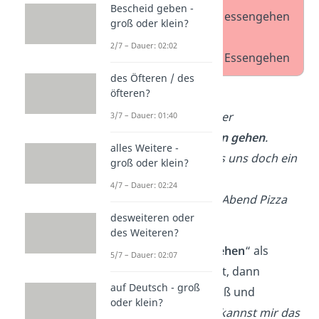
Bescheid geben -
essen
essengehen
groß oder klein?
gehen
2/7 – Dauer: 02:02
Essengehen
des Öfteren / des
öfteren?
Beispiele
:
− Wir möchten in der
3/7 – Dauer: 01:40
Mittagspause
essen gehen
.
alles Weitere -
− Es ist so heiß, lass uns doch ein
groß oder klein?
Eis
essen gehen
.
4/7 – Dauer: 02:24
− Wir
gehen
heute Abend Pizza
desweiteren oder
essen
.
des Weiteren?
❗Wenn du „
Essengehen
“ als
5/7 – Dauer: 02:07
Nomen
verwendest, dann
auf Deutsch - groß
schreibst du es groß und
oder klein?
zusammen
(→
Du kannst mir das