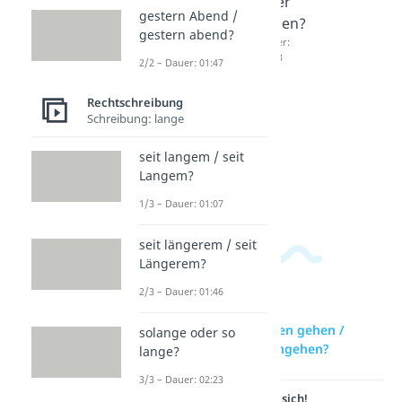
oder
fahren,
oder
gestern Abend /
krankm
nachha
tuhen?
gestern abend?
elden?
use
Dauer:
01:13
2/2 – Dauer: 01:47
Dauer:
fahren
01:57
oder
Rechtschreibung
nach
Schreibung: lange
Hause
fahren?
seit langem / seit
Dauer:
Langem?
02:12
1/3 – Dauer: 01:07
seit längerem / seit
Längerem?
2/3 – Dauer: 01:46
zur Videoseite: essen gehen /
solange oder so
essengehen / Essengehen?
lange?
3/3 – Dauer: 02:23
Lernen lohnt sich!