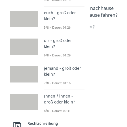
Dauer: 01:57
nach hause fahren, nachhause
euch - groß oder
fahren oder nach Hause fahren?
klein?
Dauer: 02:12
tun, tuen oder tuhen?
5/8 – Dauer: 01:26
Dauer: 01:13
backt oder bäckt?
dir - groß oder
Dauer: 01:28
klein?
6/8 – Dauer: 01:29
jemand - groß oder
klein?
7/8 – Dauer: 01:16
Ihnen / ihnen -
groß oder klein?
8/8 – Dauer: 02:31
Rechtschreibung