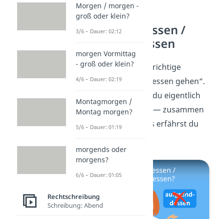
Morgen / morgen -
groß oder klein?
aufgrund dessen /
3/6 – Dauer: 02:12
aufgrunddessen
morgen Vormittag
- groß oder klein?
Jetzt kennst du die richtige
4/6 – Dauer: 02:19
Schreibweise von „essen gehen“.
Aber wie schreibst du eigentlich
Montagmorgen /
„
aufgrunddessen
“ — zusammen
Montag morgen?
oder getrennt? Das erfährst du
5/6 – Dauer: 01:19
hier!
morgends oder
morgens?
6/6 – Dauer: 01:05
Rechtschreibung
Schreibung: Abend