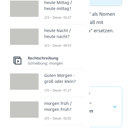
heute Mittag /
heute mittag?
Tipp
:
„
Essengehen
“ als Nomen
2/3 – Dauer: 02:27
kannst du sinngemäß mit
„
Restaurantbesuch
“ ersetzen.
heute Nacht /
heute nacht?
3/3 – Dauer: 00:53
Rechtschreibung
Schreibung: morgen
Guten Morgen -
groß oder klein?
1/6 – Dauer: 01:27
„essen gehen“ /
„essengehen“ —
morgen früh /
morgen Früh?
häufigste Fragen
(ausklappen)
2/6 – Dauer: 02:02