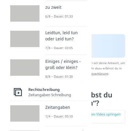
zu zweit
6/8 – Dauer: 01:33
Leidtun, leid tun
oder Leid tun?
7/8 – Dauer: 03:05
Einiges / einiges -
Nach Beantwortung speichern wir deine Antwort, um
groß oder klein?
Studyflix zu verbessern. Mehr dazu erfährst du in
unserer
Datenschutzerklärung
.
8/8 – Dauer: 01:30
Rechtschreibung
Wann schreibst du
Zeitangaben Schreibung
„Essengehen“?
Zeitangaben
zur Stelle im Video springen
1/4 – Dauer: 05:10
(01:09)