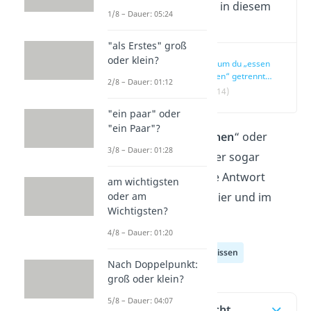
Wichtige Inhalte in diesem
1/8 – Dauer: 05:24
Video
"als Erstes" groß
oder klein?
Warum du „essen
gehen“ getrennt
2/8 – Dauer: 01:12
schreibst
(00:14)
"ein paar" oder
"ein Paar"?
Heißt es „
essen gehen
“ oder
3/8 – Dauer: 01:28
„
essengehen
“? Oder sogar
„
Essen gehen
“? Die Antwort
am wichtigsten
oder am
darauf findest du hier und im
Wichtigsten?
Video!
4/8 – Dauer: 01:20
Deutsch Allgemeinwissen
Nach Doppelpunkt:
groß oder klein?
5/8 – Dauer: 04:07
Inhaltsübersicht