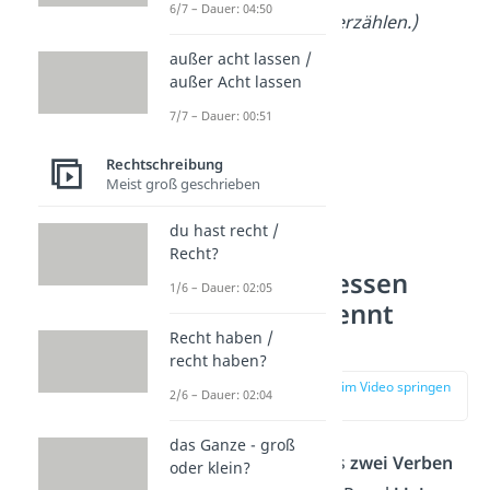
6/7 – Dauer: 04:50
beim
Essengehen
erzählen.)
außer acht lassen /
außer Acht lassen
7/7 – Dauer: 00:51
Rechtschreibung
Meist groß geschrieben
du hast recht /
Recht?
Warum du „essen
1/6 – Dauer: 02:05
gehen“ getrennt
schreibst
Recht haben /
recht haben?
zur Stelle im Video springen
2/6 – Dauer: 02:04
(00:14)
das Ganze - groß
Kombinationen aus
zwei Verben
oder klein?