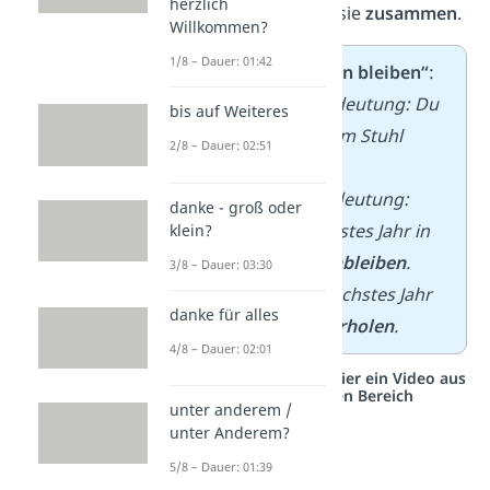
herzlich
dann schreibst du sie
zusammen
.
Willkommen?
1/8 – Dauer: 01:42
➡️
Beispiel „sitzen bleiben“
:
Gewöhnliche Bedeutung: Du
bis auf Weiteres
kannst auf deinem Stuhl
2/8 – Dauer: 02:51
sitzen bleiben
.
Übertragene Bedeutung:
danke - groß oder
Peter muss nächstes Jahr in
klein?
der Schule
sitzenbleiben
.
3/8 – Dauer: 03:30
→ Peter muss nächstes Jahr
danke für alles
die
Klasse wiederholen
.
4/8 – Dauer: 02:01
Studyflix vernetzt: Hier ein Video aus
einem anderen Bereich
unter anderem /
unter Anderem?
5/8 – Dauer: 01:39