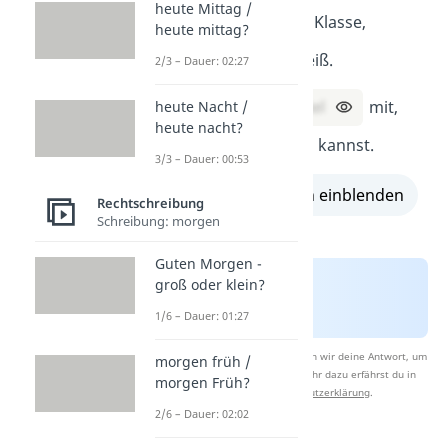
heute Mittag /
3. Sie ist neu in der Klasse,
heute mittag?
soviel
ich weiß.
2/3 – Dauer: 02:27
4. Nimm nur
so viel
mit,
heute Nacht /
heute nacht?
wie du auch tragen kannst.
3/3 – Dauer: 00:53
alle Lösungen einblenden
Rechtschreibung
Schreibung: morgen
Guten Morgen -
groß oder klein?
1/6 – Dauer: 01:27
Nach Beantwortung speichern wir deine Antwort, um
morgen früh /
Studyflix zu verbessern. Mehr dazu erfährst du in
morgen Früh?
unserer
Datenschutzerklärung
.
2/6 – Dauer: 02:02