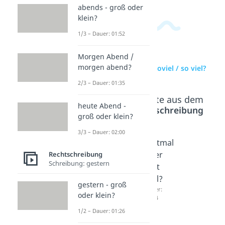
abends - groß oder
klein?
1/3 – Dauer: 01:52
Morgen Abend /
morgen abend?
zur Videoseite: soviel / so viel?
2/3 – Dauer: 01:35
Beliebte Inhalte aus dem
heute Abend -
Bereich
Rechtschreibung
groß oder klein?
3/3 – Dauer: 02:00
wie viel
einmal
erstmal
oder
oder
oder
Rechtschreibung
Schreibung: gestern
wieviel?
ein
erst
Dauer:
Mal?
mal?
gestern - groß
02:03
Mal
Dauer:
oder klein?
01:44
oder
1/2 – Dauer: 01:26
mal?