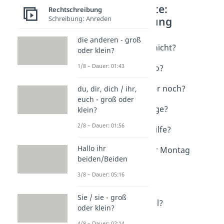
Weitere Inhalte:
Rechtschreibung
Rechtschreibung
Schreibung: Anreden
Schwierige Floskeln
die anderen - groß
garnicht oder gar nicht?
oder klein?
Dauer: 01:03
1/8 – Dauer: 01:43
genauso / genau so?
Dauer: 01:43
immernoch / immer noch?
du, dir, dich / ihr,
euch - groß oder
Dauer: 02:46
infrage oder in Frage?
klein?
Dauer: 02:21
2/8 – Dauer: 01:56
mithilfe oder mit Hilfe?
Dauer: 01:40
Hallo ihr
Montagabend oder Montag
beiden/Beiden
abend?
Dauer: 01:24
3/8 – Dauer: 05:16
soviel / so viel?
Dauer: 02:32
Sie / sie - groß
wie viel oder wieviel?
oder klein?
Dauer: 02:03
4/8 – Dauer: 02:14