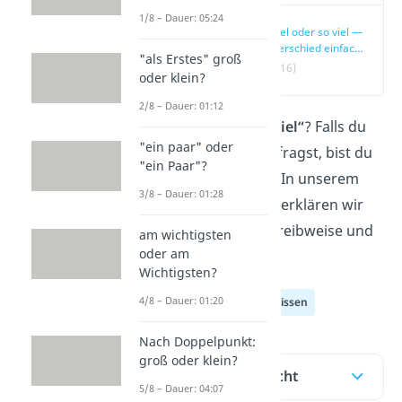
1/8 – Dauer: 05:24
soviel oder so viel —
Unterschied einfach
"als Erstes" groß
erklärt
(00:16)
oder klein?
2/8 – Dauer: 01:12
„Soviel“
oder
„so viel“
? Falls du
"ein paar" oder
dich das öfter mal fragst, bist du
"ein Paar"?
hier genau richtig! In unserem
3/8 – Dauer: 01:28
Beitrag und
Video
erklären wir
dir die richtige Schreibweise und
am wichtigsten
oder am
Verwendung.
Wichtigsten?
4/8 – Dauer: 01:20
Deutsch Allgemeinwissen
Nach Doppelpunkt:
groß oder klein?
Inhaltsübersicht
5/8 – Dauer: 04:07