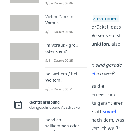
(00:48)
3/6 – Dauer: 02:06
Vielen Dank im
Du schreibst
soviel
zusammen
,
Voraus
wenn du damit ausdrückst, dass
4/6 – Dauer: 01:06
eine Sache deines Wissens so ist.
Soviel
ist eine
Konjunktion
, also
im Voraus - groß
oder klein?
ein Bindewort.
5/6 – Dauer: 02:25
Meine Nachbarn sind gerade
im Urlaub,
s
oviel
ich weiß.
bei weitem / bei
Weitem?
Du glaubst also, dass die
6/6 – Dauer: 00:51
Nachbarn gerade verreist sind,
Rechtschreibung
möchtest aber nichts garantieren
Kleingeschriebene Ausdrücke
oder versprechen. Statt
soviel
könntest du auch „nach dem, was
herzlich
willkommen oder
ich weiß“ oder „soweit ich weiß“