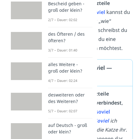
Bindewort, das
Satzteile
Bescheid geben -
groß oder klein?
verknüpft
. Statt
soviel
kannst du
2/7 – Dauer: 02:02
auch „soweit“ oder „wie“
verwenden.
So viel
schreibst du
des Öfteren / des
auseinander, wenn du eine
öfteren?
Menge
ausdrücken möchtest.
3/7 – Dauer: 01:40
alles Weitere -
soviel oder so viel —
groß oder klein?
Regel
4/7 – Dauer: 02:24
Wenn du
Satzteile
desweiteren oder
des Weiteren?
miteinander
verbindest
,
schreibst du
soviel
5/7 – Dauer: 02:07
zusammen:
Soviel
ich
auf Deutsch - groß
weiß, gehört die Katze ihr.
oder klein?
Drückst du dagegen das