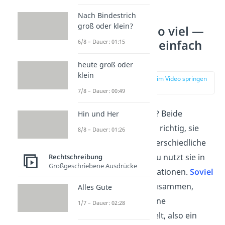
Nach Bindestrich
groß oder klein?
soviel oder so viel —
Unterschied einfach
6/8 – Dauer: 01:15
erklärt
heute groß oder
klein
zur Stelle im Video springen
(00:16)
7/8 – Dauer: 00:49
Soviel
oder
so viel
? Beide
Hin und Her
Schreibweisen sind richtig, sie
8/8 – Dauer: 01:26
bedeuten aber unterschiedliche
Dinge. Das heißt, du nutzt sie in
Rechtschreibung
Großgeschriebene Ausdrücke
verschiedenen Situationen.
Soviel
schreibst du nur zusammen,
Alles Gute
wenn es sich um eine
1/7 – Dauer: 02:28
Konjunktion
handelt, also ein