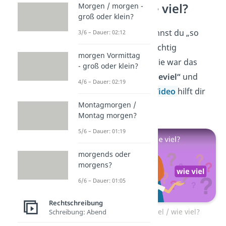
Wieviel / wie viel?
Morgen / morgen -
groß oder klein?
Geschafft! Jetzt kannst du „so
3/6 – Dauer: 02:12
viel“ und „soviel“ richtig
morgen Vormittag
verwenden. Aber wie war das
- groß oder klein?
noch gleich mit
„wieviel“
und
4/6 – Dauer: 02:19
„wie viel“
? Unser
Video
hilft dir
Montagmorgen /
auf die Sprünge!
Montag morgen?
5/6 – Dauer: 01:19
morgends oder
morgens?
6/6 – Dauer: 01:05
Rechtschreibung
Zum Video: wieviel / wie viel?
Schreibung: Abend