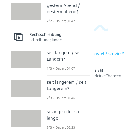
Dauer:
gestern Abend /
03:54
gestern abend?
2/2 – Dauer: 01:47
Rechtschreibung
Schreibung: lange
seit langem / seit
zur Videoseite: soviel / so viel?
Langem?
1/3 – Dauer: 01:07
Lernen lohnt sich!
Entdecke hier deine Chancen.
seit längerem / seit
Längerem?
2/3 – Dauer: 01:46
solange oder so
lange?
3/3 – Dauer: 02:23