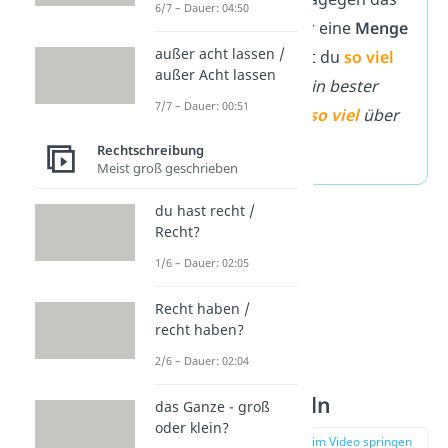
6/7 – Dauer: 04:50
Ausmaß
oder eine
Menge
außer acht lassen /
aus, schreibst du
so viel
außer Acht lassen
getrennt:
Mein bester
7/7 – Dauer: 00:51
Freund weiß
so viel
über
mich.
Rechtschreibung
Meist groß geschrieben
du hast recht /
Recht?
1/6 – Dauer: 02:05
Recht haben /
recht haben?
2/6 – Dauer: 02:04
soviel — Regeln
das Ganze - groß
oder klein?
zur Stelle im Video springen