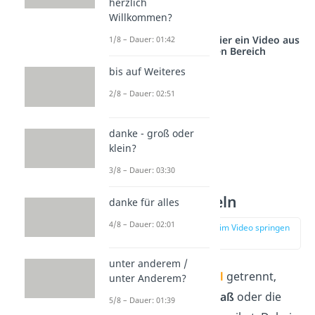
herzlich
verwenden.
Willkommen?
Studyflix vernetzt: Hier ein Video aus
1/8 – Dauer: 01:42
einem anderen Bereich
bis auf Weiteres
2/8 – Dauer: 02:51
danke - groß oder
klein?
3/8 – Dauer: 03:30
so viel — Regeln
danke für alles
4/8 – Dauer: 02:01
zur Stelle im Video springen
(01:28)
unter anderem /
Du schreibst
so viel
getrennt,
unter Anderem?
wenn du das
Ausmaß
oder die
5/8 – Dauer: 01:39