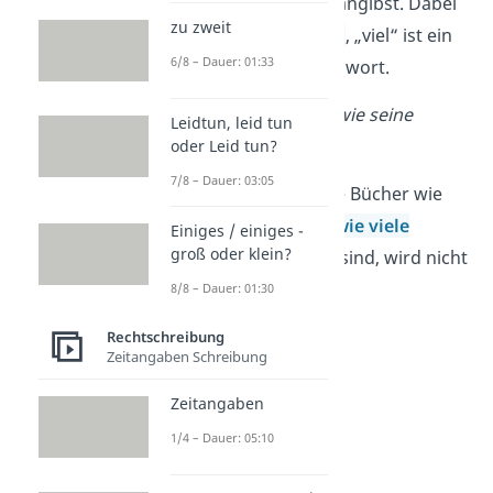
Menge
von etwas angibst. Dabei
zu zweit
ist „so“ ein
Adverb
, „viel“ ist ein
6/8 – Dauer: 01:33
unbestimmtes Zahlwort.
Er liest
so viel
wie seine
Leidtun, leid tun
Eltern.
oder Leid tun?
7/8 – Dauer: 03:05
Er liest also so viele Bücher wie
seine Eltern, aber
wie viele
Einiges / einiges -
groß oder klein?
Bücher das genau sind, wird nicht
gesagt.
8/8 – Dauer: 01:30
Rechtschreibung
Zeitangaben Schreibung
Zeitangaben
1/4 – Dauer: 05:10