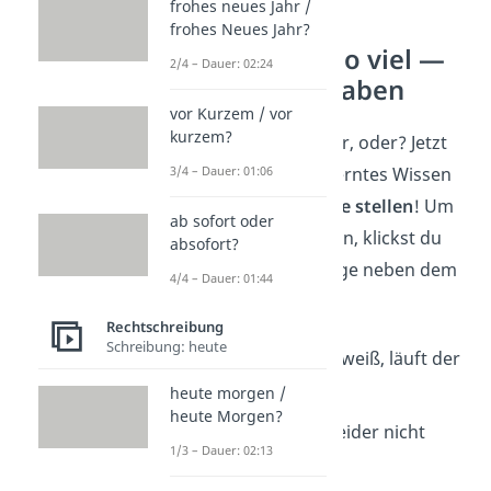
frohes neues Jahr /
frohes Neues Jahr?
soviel oder so viel —
2/4 – Dauer: 02:24
Übungsaufgaben
vor Kurzem / vor
kurzem?
Gar nicht so schwer, oder? Jetzt
kannst du dein erlerntes Wissen
3/4 – Dauer: 01:06
gleich
auf die Probe stellen
! Um
ab sofort oder
die Lösung zu sehen, klickst du
absofort?
einfach auf das Auge neben dem
4/4 – Dauer: 01:44
leeren Feld.
Rechtschreibung
Schreibung: heute
1.
Soviel
ich weiß, läuft der
heute morgen /
Film jeden Freitag.
heute Morgen?
2. Heute habe ich leider nicht
1/3 – Dauer: 02:13
so viel
Zeit.