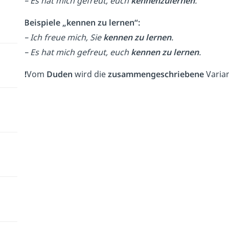
–
Es hat mich gefreut, euch
kennenzulernen
.
Beispiele „kennen zu lernen“:
– Ich freue mich, Sie
kennen zu lernen
.
– Es hat mich gefreut, euch
kennen zu lernen
.
❗️Vom
Duden
wird die
zusammengeschriebene
Varia