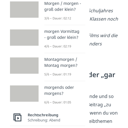
Morgen / morgen -
groß oder klein?
Zum Ende
des Schuljahres
schreiben viele Klassen noch
3/6 – Dauer: 02:12
eine Arbeit.
morgen Vormittag
Zum Ende
des Films wird die
- groß oder klein?
Handlung besonders
4/6 – Dauer: 02:19
spannend.
Montagmorgen /
Montag morgen?
„garnicht“ oder „gar
5/6 – Dauer: 01:19
nicht“?
morgends oder
morgens?
Alles Gute hat ein Ende und so
6/6 – Dauer: 01:05
muss auch dieser Beitrag „zu
Ende“ gehen. Aber wenn du von
Rechtschreibung
Schreibung: Abend
unseren Rechtschreibthemen