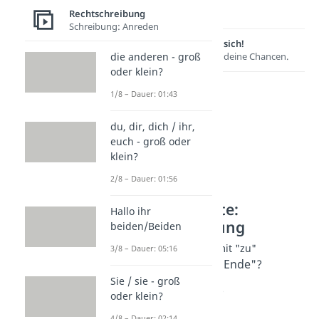
Ende"?
Rechtschreibung
Schreibung: Anreden
Lernen lohnt sich!
Entdecke hier deine Chancen.
die anderen - groß
oder klein?
1/8 – Dauer: 01:43
du, dir, dich / ihr,
euch - groß oder
klein?
2/8 – Dauer: 01:56
Weitere Inhalte:
Hallo ihr
Rechtschreibung
beiden/Beiden
Schreibung: Wörter mit "zu"
3/8 – Dauer: 05:16
"zuende" oder "zu Ende"?
Dauer: 01:21
Sie / sie - groß
zurecht / zu Recht?
oder klein?
Dauer: 01:34
4/8 – Dauer: 02:14