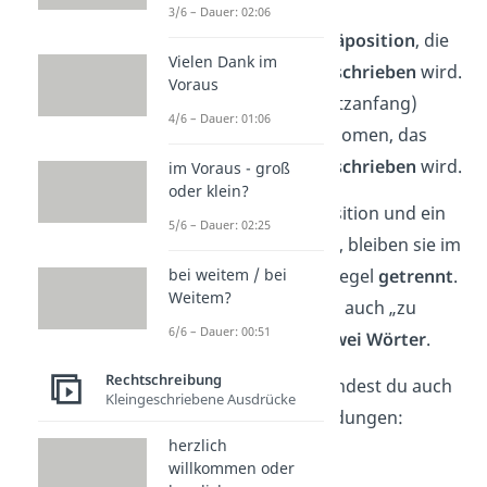
3/6 – Dauer: 02:06
„zu“
ist eine
Präposition
, die
Vielen Dank im
immer
kleingeschrieben
wird.
Voraus
(Ausnahme: Satzanfang)
4/6 – Dauer: 01:06
„Ende“
ist ein Nomen, das
immer
großgeschrieben
wird.
im Voraus - groß
oder klein?
Stehen eine Präposition und ein
5/6 – Dauer: 02:25
Nomen zusammen, bleiben sie im
Deutschen in der Regel
getrennt
.
bei weitem / bei
Weitem?
Daher schreibst du auch „zu
6/6 – Dauer: 00:51
Ende“
immer
als
zwei Wörter
.
Rechtschreibung
Dasselbe Prinzip findest du auch
Kleingeschriebene Ausdrücke
bei ähnlichen Wendungen:
herzlich
zu Fuß
willkommen oder