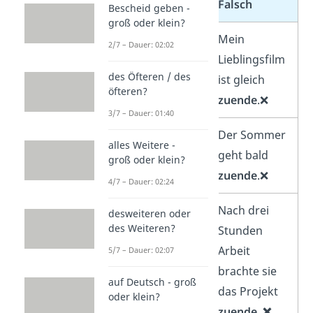
Richtig
Falsch
Bescheid geben -
groß oder klein?
Mein
Mein
2/7 – Dauer: 02:02
Lieblingsfilm
Lieblingsfilm
des Öfteren / des
ist gleich
zu
ist gleich
öfteren?
Ende
.✅
zuende
.❌
3/7 – Dauer: 01:40
Der Sommer
Der Sommer
alles Weitere -
geht bald
zu
geht bald
groß oder klein?
Ende
.✅
zuende
.❌
4/7 – Dauer: 02:24
Nach drei
Nach drei
desweiteren oder
des Weiteren?
Stunden
Stunden
Arbeit
Arbeit
5/7 – Dauer: 02:07
brachte sie
brachte sie
auf Deutsch - groß
das Projekt
das Projekt
oder klein?
zu Ende
. ✅
zuende
.
❌