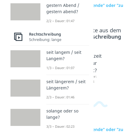
zur Videoseite: "zuende" oder "zu
gestern Abend /
Ende"?
gestern abend?
2/2 – Dauer: 01:47
Beliebte Inhalte aus dem
Rechtschreibung
Bereich
Rechtschreibung
Schreibung: lange
seit langem / seit
zurecht
zuviel
zurzeit
Langem?
/ zu
oder zu
/ zur
1/3 – Dauer: 01:07
Recht?
viel?
Zeit?
Dauer:
Dauer:
Dauer:
seit längerem / seit
01:34
02:58
03:18
Längerem?
2/3 – Dauer: 01:46
solange oder so
lange?
3/3 – Dauer: 02:23
zur Videoseite: "zuende" oder "zu