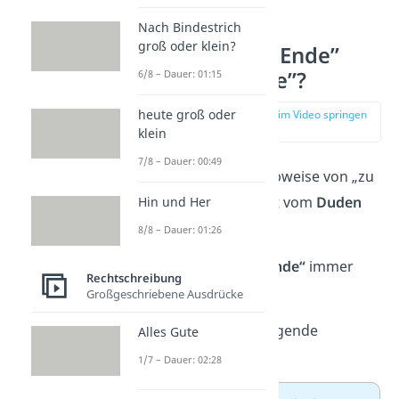
Nach Bindestrich
groß oder klein?
Heißt es „zu Ende”
oder „zuende”?
6/8 – Dauer: 01:15
heute groß oder
zur Stelle im Video springen
(00:14)
klein
7/8 – Dauer: 00:49
Die richtige Schreibweise von „zu
Ende“/„zuende“ ist vom
Duden
Hin und Her
genau festgelegt:
8/8 – Dauer: 01:26
Du schreibst
„zu Ende“
immer
Rechtschreibung
getrennt
!
Großgeschriebene Ausdrücke
➡️ Sieh dir dazu folgende
Alles Gute
Beispiele
an:
1/7 – Dauer: 02:28