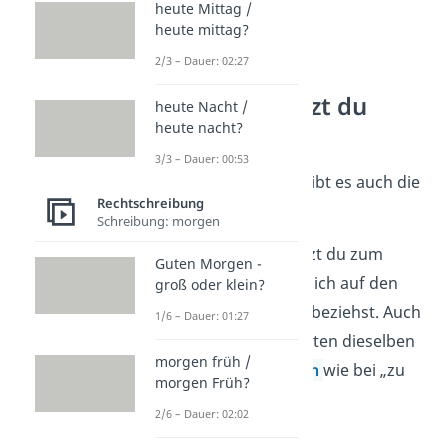
heute Mittag /
heute mittag?
2/3 – Dauer: 02:27
Wann benutzt du
heute Nacht /
„zum Ende“?
heute nacht?
3/3 – Dauer: 00:53
Neben „zu Ende“ gibt es auch die
Rechtschreibung
Form
„zum Ende“
.
Schreibung: morgen
„Zum Ende“ benutzt du zum
Guten Morgen -
Beispiel, wenn du dich auf den
groß oder klein?
Schluss
von etwas beziehst. Auch
1/6 – Dauer: 01:27
bei dieser Form gelten dieselben
morgen früh /
Rechtschreibregeln
wie bei „zu
morgen Früh?
Ende“.
2/6 – Dauer: 02:02
➡️ Beispiele: