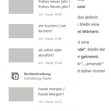
frohes neues Jahr /
zuhause / zu Hause
frohes Neues Jahr?
2/4 – Dauer: 02:24
Bei „zu Ende“ geht das jedoch
nicht. Der Ausdruck bleibt eine
vor Kurzem / vor
kurzem?
Verbindung aus
zwei Wörtern
.
3/4 – Dauer: 01:06
Gut zu wissen:
Steht eine
Präposition vor „Ende“
, bleibt die
ab sofort oder
absofort?
Schreibweise
immer getrennt
.
Formen wie
„zuende“, „amende“
4/4 – Dauer: 01:44
oder
„vorende“
sind daher immer
Rechtschreibung
falsch.
Schreibung: heute
heute morgen /
heute Morgen?
1/3 – Dauer: 02:13