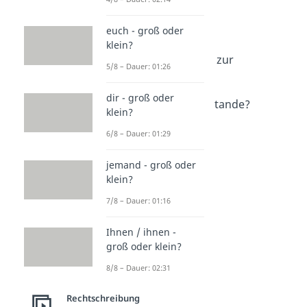
zuviel oder zu viel?
Dauer: 02:58
zurzeit / zur Zeit?
euch - groß oder
klein?
Dauer: 03:18
zu Verfügung oder zur
5/8 – Dauer: 01:26
Verfügung?
Dauer: 01:13
dir - groß oder
zustande oder zu Stande?
klein?
Dauer: 01:23
zugrundeliegend
6/8 – Dauer: 01:29
Dauer: 01:23
jemand - groß oder
klein?
7/8 – Dauer: 01:16
Ihnen / ihnen -
groß oder klein?
8/8 – Dauer: 02:31
Rechtschreibung