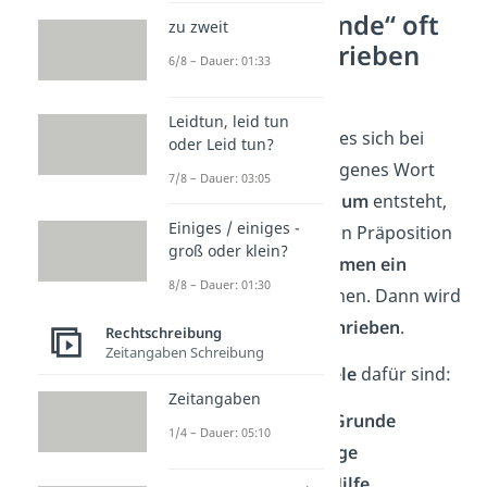
Warum „zuende“ oft
zu zweit
falsch geschrieben
6/8 – Dauer: 01:33
wird
Leidtun, leid tun
Viele denken, dass es sich bei
oder Leid tun?
„zuende“ um ein eigenes Wort
7/8 – Dauer: 03:05
handelt. Dieser
Irrtum
entsteht,
Einiges / einiges -
weil in einigen Fällen Präposition
groß oder klein?
und Nomen
zusammen ein
8/8 – Dauer: 01:30
Adverb
bilden können. Dann wird
es
zusammengeschrieben
.
Rechtschreibung
Zeitangaben Schreibung
➡️ Typische
Beispiele
dafür sind:
Zeitangaben
zugrunde / zu Grunde
1/4 – Dauer: 05:10
infrage / in Frage
mithilfe / mit Hilfe