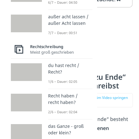
6/7 – Dauer: 04:50
außer acht lassen /
außer Acht lassen
7/7 – Dauer: 00:51
Rechtschreibung
Meist groß geschrieben
du hast recht /
Recht?
Warum du „zu Ende“
1/6 – Dauer: 02:05
getrennt schreibst
Recht haben /
zur Stelle im Video springen
recht haben?
(00:32)
2/6 – Dauer: 02:04
Der Ausdruck „zu Ende“ besteht
das Ganze - groß
aus
zwei verschiedenen
oder klein?
Wortarten: