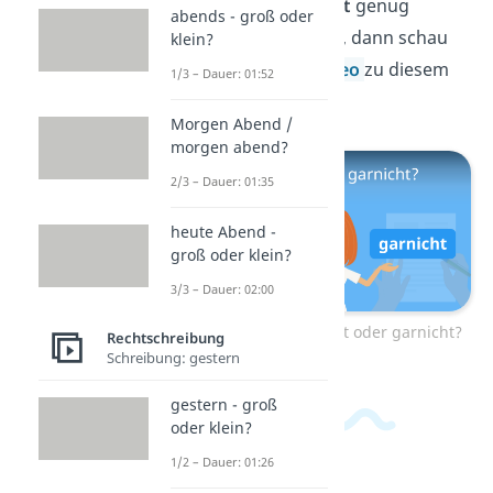
garnicht
/
gar nicht
genug
abends - groß oder
bekommen kannst, dann schau
klein?
dir doch unser
Video
zu diesem
1/3 – Dauer: 01:52
Thema an!
Morgen Abend /
morgen abend?
2/3 – Dauer: 01:35
heute Abend -
groß oder klein?
3/3 – Dauer: 02:00
Zum Video: gar nicht oder garnicht?
Rechtschreibung
Schreibung: gestern
gestern - groß
oder klein?
1/2 – Dauer: 01:26