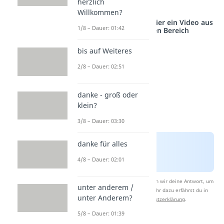
herzlich
mit Abstand
Willkommen?
Studyflix vernetzt: Hier ein Video aus
1/8 – Dauer: 01:42
einem anderen Bereich
bis auf Weiteres
2/8 – Dauer: 02:51
danke - groß oder
klein?
3/8 – Dauer: 03:30
danke für alles
4/8 – Dauer: 02:01
Nach Beantwortung speichern wir deine Antwort, um
unter anderem /
Studyflix zu verbessern. Mehr dazu erfährst du in
unter Anderem?
unserer
Datenschutzerklärung
.
5/8 – Dauer: 01:39