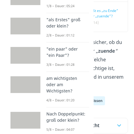
1/8 – Dauer: 05:24
Heißt es „zu Ende”
oder „zuende”?
"als Erstes" groß
(00:14)
oder klein?
2/8 – Dauer: 01:12
Bist du dir auch unsicher, ob du
"ein paar" oder
nun „
zu Ende
“
oder „
zuende
“
"ein Paar"?
schreiben sollst? Welche
3/8 – Dauer: 01:28
Schreibweise die richtige ist,
erfährst du
hier
und in unserem
am wichtigsten
oder am
Beitrag!
Wichtigsten?
4/8 – Dauer: 01:20
Deutsch Allgemeinwissen
Nach Doppelpunkt:
groß oder klein?
Inhaltsübersicht
5/8 – Dauer: 04:07