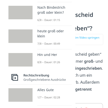
Nach Bindestrich
groß oder klein?
Heißt es „Bescheid
geben“ oder
6/8 – Dauer: 01:15
„bescheid geben“?
heute groß oder
klein
zur Stelle im Video springen
(00:14)
7/8 – Dauer: 00:49
Beim Ausdruck „Bescheid geben“
Hin und Her
wird
„Bescheid“
immer
groß-
und
8/8 – Dauer: 01:26
„geben“
immer
kleingeschrieben
.
Denn es handelt sich um ein
Rechtschreibung
Großgeschriebene Ausdrücke
Nomen und ein Verb. Außerdem
wird der Ausdruck
getrennt
Alles Gute
geschrieben.
1/7 – Dauer: 02:28