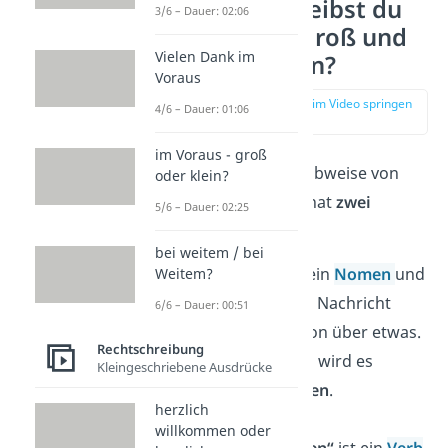
Warum schreibst du
3/6 – Dauer: 02:06
„Bescheid“ groß und
Vielen Dank im
„geben“ klein?
Voraus
zur Stelle im Video springen
4/6 – Dauer: 01:06
(00:25)
im Voraus - groß
Die korrekte Schreibweise von
oder klein?
„Bescheid geben“ hat
zwei
5/6 – Dauer: 02:25
Gründe
:
bei weitem / bei
„Bescheid“
ist ein
Nomen
und
Weitem?
beschreibt eine Nachricht
6/6 – Dauer: 00:51
oder Information über etwas.
Rechtschreibung
Wie alle Nomen wird es
Kleingeschriebene Ausdrücke
großgeschrieben
.
herzlich
willkommen oder
Das Wort
„geben“
ist ein
Verb