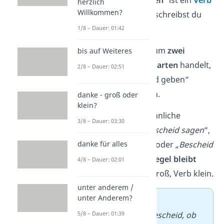
herzlich
Willkommen?
— und Verben schreibst du
immer klein
.
1/8 – Dauer: 01:42
Weil es sich somit um
zwei
bis auf Weiteres
verschiedene Wortarten
handelt,
2/8 – Dauer: 02:51
musst du „Bescheid geben“
getrennt
schreiben.
danke - groß oder
klein?
Das gilt auch für ähnliche
3/8 – Dauer: 03:30
Ausdrücke wie „
Bescheid sagen
“,
danke für alles
„
Bescheid wissen
“ oder „
Bescheid
bekommen
“. Die
Regel bleibt
4/8 – Dauer: 02:01
dieselbe
: Nomen groß, Verb klein.
unter anderem /
unter Anderem?
➡️
Beispiele:
5/8 – Dauer: 01:39
–
Sag mir bitte Bescheid, ob