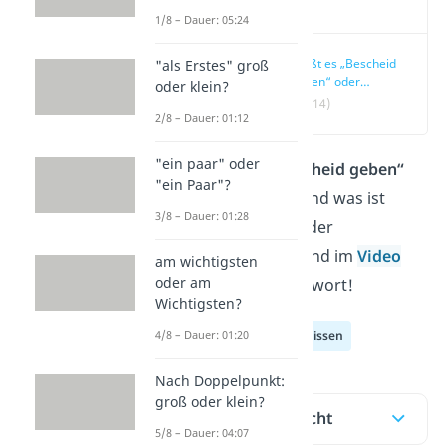
Video
1/8 – Dauer: 05:24
Heißt es „Bescheid
"als Erstes" groß
geben“ oder
oder klein?
„bescheid geben“?
(00:14)
2/8 – Dauer: 01:12
"ein paar" oder
Schreibst du
„Bescheid geben“
"ein Paar"?
groß oder klein? Und was ist
3/8 – Dauer: 01:28
richtig: getrennt oder
zusammen? Hier und im
Video
am wichtigsten
oder am
erfährst du die Antwort!
Wichtigsten?
4/8 – Dauer: 01:20
Deutsch Allgemeinwissen
Nach Doppelpunkt:
groß oder klein?
Inhaltsübersicht
5/8 – Dauer: 04:07