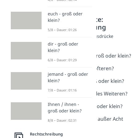
euch - groß oder
Weitere Inhalte:
klein?
Rechtschreibung
5/8 – Dauer: 01:26
Großgeschriebene Ausdrücke
Alles Gute
dir - groß oder
Dauer: 02:28
klein?
Bescheid geben - groß oder klein?
6/8 – Dauer: 01:29
Dauer: 02:02
des Öfteren / des öfteren?
jemand - groß oder
Dauer: 01:40
alles Weitere - groß oder klein?
klein?
Dauer: 02:24
7/8 – Dauer: 01:16
desweiteren oder des Weiteren?
Dauer: 02:07
Ihnen / ihnen -
auf Deutsch - groß oder klein?
groß oder klein?
Dauer: 04:50
außer acht lassen / außer Acht
8/8 – Dauer: 02:31
lassen
Dauer: 00:51
Rechtschreibung