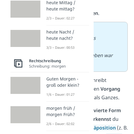
heute Mittag /
beide Wörter
heute mittag?
zusammenschreiben
.
2/3 – Dauer: 02:27
➡️
Beispiele:
heute Nacht /
– Vielen Dank fürs
heute nacht?
Bescheidgeben!
3/3 – Dauer: 00:53
–
Das Bescheidgeben war
Rechtschreibung
wirklich hilfreich.
Schreibung: morgen
Guten Morgen -
In diesem Fall beschreibt
groß oder klein?
„Bescheidgeben“ den
Vorgang
1/6 – Dauer: 01:27
oder die Handlung als Ganzes.
morgen früh /
Tipp:
Die
substantivierte Form
morgen Früh?
„Bescheidgeben“
erkennst
du
2/6 – Dauer: 02:02
daran, dass eine
Präposition
(z. B.