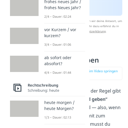
frohes neues Jahr /
frohes Neues Jahr?
2/4 – Dauer: 02:24
Nach Beantwortung speichern wir deine Antwort, um
Studyflix zu verbessern. Mehr dazu erfährst du in
vor Kurzem / vor
unserer
Datenschutzerklärung
.
kurzem?
3/4 – Dauer: 01:06
Ausnahme:
ab sofort oder
Bescheidgeben
absofort?
zur Stelle im Video springen
4/4 – Dauer: 01:44
(01:08)
Rechtschreibung
Schreibung: heute
Eine
Ausnahme
bei der Regel gibt
es, wenn
„Bescheid geben“
heute morgen /
substantiviert
wird — also, wenn
heute Morgen?
das Verb „geben“ mit zum
1/3 – Dauer: 02:13
Nomen wird. Dann musst du