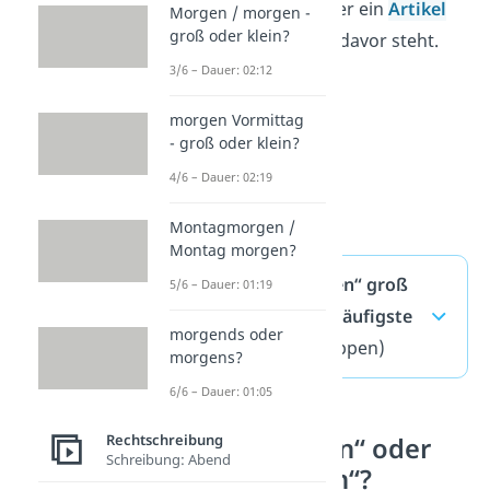
für, beim, zum
) oder ein
Artikel
Morgen / morgen -
groß oder klein?
(z. B.
der, die, das
) davor steht.
3/6 – Dauer: 02:12
morgen Vormittag
- groß oder klein?
4/6 – Dauer: 02:19
Montagmorgen /
Montag morgen?
„Bescheid geben“ groß
5/6 – Dauer: 01:19
oder klein? — häufigste
morgends oder
Fragen
(ausklappen)
morgens?
6/6 – Dauer: 01:05
Rechtschreibung
„Recht haben“ oder
Schreibung: Abend
„recht haben“?