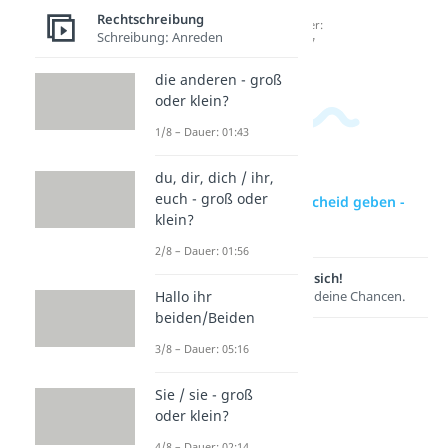
Dauer:
Dauer:
n?
Rechtschreibung
01:40
02:24
Dauer:
Schreibung: Anreden
02:07
die anderen - groß
oder klein?
1/8 – Dauer: 01:43
du, dir, dich / ihr,
euch - groß oder
zur Videoseite: Bescheid geben -
klein?
groß oder klein?
2/8 – Dauer: 01:56
Lernen lohnt sich!
Entdecke hier deine Chancen.
Hallo ihr
beiden/Beiden
3/8 – Dauer: 05:16
Sie / sie - groß
oder klein?
4/8 – Dauer: 02:14