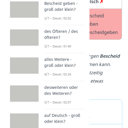
Richtig
✓
Falsch
✗
Bescheid geben -
groß oder klein?
Bescheid
bescheid
2/7 – Dauer: 02:02
geben
geben
des Öfteren / des
bescheidgeben
öfteren?
3/7 – Dauer: 01:40
Beispiele:
–
Ich werde dir morgen
Bescheid
alles Weitere -
geben
, ob ich kommen kann.
groß oder klein?
– Bitte
gib
mir rechtzeitig
4/7 – Dauer: 02:24
Bescheid
, wenn du etwas
desweiteren oder
änderst.
des Weiteren?
5/7 – Dauer: 02:07
Sonderfall:
auf Deutsch - groß
Bescheidgeben
oder klein?