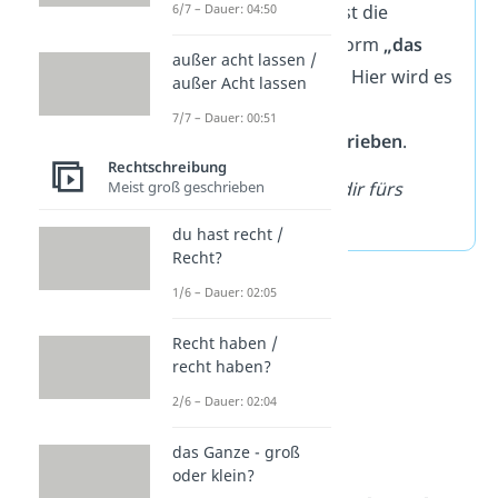
6/7 – Dauer: 04:50
Eine Ausnahme ist die
substantivierte Form
„das
außer acht lassen /
Bescheidgeben“
. Hier wird es
außer Acht lassen
groß-
und
7/7 – Dauer: 00:51
zusammengeschrieben
.
Rechtschreibung
Meist groß geschrieben
Beispiel:
Danke dir fürs
Bescheidgeben
!
du hast recht /
Recht?
1/6 – Dauer: 02:05
Recht haben /
recht haben?
2/6 – Dauer: 02:04
das Ganze - groß
oder klein?