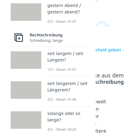
gestern Abend /
gestern abend?
2/2 – Dauer: 01:47
Rechtschreibung
Schreibung: lange
zur Videoseite: Bescheid geben -
seit langem / seit
groß oder klein?
Langem?
1/3 – Dauer: 01:07
Beliebte Inhalte aus dem
Bereich
Rechtschreibung
seit längerem / seit
Längerem?
2/3 – Dauer: 01:46
des
alles
desweit
Öftere
Weitere
eren
solange oder so
n / des
- groß
oder
lange?
öfteren
oder
des
3/3 – Dauer: 02:23
?
klein?
Weitere