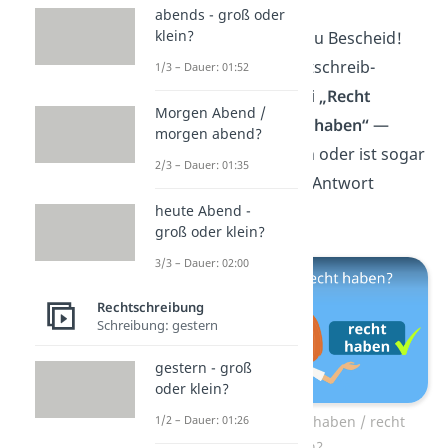
abends - groß oder
klein?
Prima, jetzt weißt du Bescheid!
Ein ähnliches Rechtschreib-
1/3 – Dauer: 01:52
Problem gibt es bei
„Recht
Morgen Abend /
haben“
und
„recht haben“
—
morgen abend?
muss es groß, klein oder ist sogar
2/3 – Dauer: 01:35
beides richtig? Die Antwort
findest du
hier!
heute Abend -
groß oder klein?
3/3 – Dauer: 02:00
Rechtschreibung
Schreibung: gestern
gestern - groß
oder klein?
Zum Video: Recht haben / recht
1/2 – Dauer: 01:26
haben?