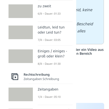
du kommst.
zu zweit
– Ich weiß Bescheid, keine
6/8 – Dauer: 01:33
Sorge!
– Ich habe schon Bescheid
Leidtun, leid tun
bekommen, dass alles
oder Leid tun?
geklappt hat.
7/8 – Dauer: 03:05
Studyflix vernetzt: Hier ein Video aus
Einiges / einiges -
einem anderen Bereich
groß oder klein?
8/8 – Dauer: 01:30
Rechtschreibung
Zeitangaben Schreibung
Zeitangaben
1/4 – Dauer: 05:10