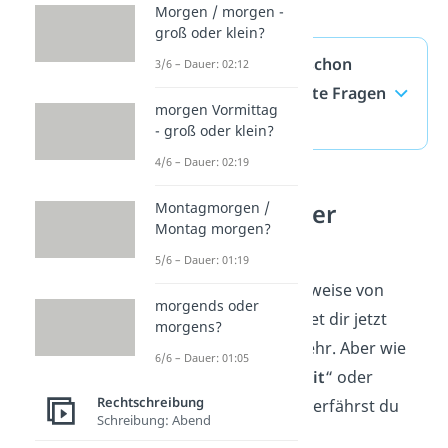
Morgen / morgen -
groß oder klein?
„schonmal“ / „schon
3/6 – Dauer: 02:12
mal“ — häufigste Fragen
morgen Vormittag
(ausklappen)
- groß oder klein?
4/6 – Dauer: 02:19
„zur Zeit“ oder
Montagmorgen /
Montag morgen?
„zurzeit“?
5/6 – Dauer: 01:19
Super! Die Schreibweise von
morgends oder
„schon mal“ bereitet dir jetzt
morgens?
keine Probleme mehr. Aber wie
6/6 – Dauer: 01:05
sieht es mit „
zur Zeit
“ oder
Rechtschreibung
„
zurzeit
“ aus? Das erfährst du
Schreibung: Abend
hier!