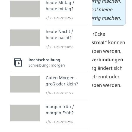
Hausaufgaben fertig machen.
heute Mittag /
heute mittag?
✓
Ich muss erstmal meine
Hausaufgaben fertig machen.
2/3 – Dauer: 02:27
heute Nacht /
Übrigens:
Die Ausdrücke
heute nacht?
„
nochmal
“ und „
erstmal
“ können
3/3 – Dauer: 00:53
zusammengeschrieben werden,
weil sie
feste Wortverbindungen
Rechtschreibung
Schreibung: morgen
sind. Ihre Bedeutung ändert sich
nicht, egal ob sie getrennt oder
Guten Morgen -
groß oder klein?
zusammengeschrieben werden.
1/6 – Dauer: 01:27
morgen früh /
morgen Früh?
2/6 – Dauer: 02:02