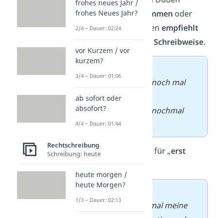
frohes neues Jahr /
anerkannt —
zusammen
oder
frohes Neues Jahr?
getrennt
. Der Duden
empfiehlt
2/4 – Dauer: 02:24
aber die
getrennte Schreibweise
.
vor Kurzem / vor
kurzem?
➡️
Beispiel
:
3/4 – Dauer: 01:06
✓
Kannst du mir noch mal
helfen?
ab sofort oder
absofort?
✓
Kannst du mir nochmal
helfen?
4/4 – Dauer: 01:44
Rechtschreibung
Die
selbe Regel
gilt für „
erst
Schreibung: heute
mal
“:
heute morgen /
heute Morgen?
➡️
Beispiel
:
1/3 – Dauer: 02:13
✓
Ich muss erst mal meine