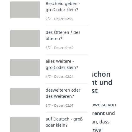
mal“ wählen.
Bescheid geben -
groß oder klein?
2/7 – Dauer: 02:02
des Öfteren / des
öfteren?
3/7 – Dauer: 01:40
alles Weitere -
groß oder klein?
Warum du „schon
4/7 – Dauer: 02:24
mal“ getrennt und
kleinschreibst
desweiteren oder
des Weiteren?
Die
richtige
Schreibweise von
5/7 – Dauer: 02:07
„schon mal“ ist
getrennt
und
auf Deutsch - groß
klein
. Das liegt daran, dass
oder klein?
„schon“ und „mal“ zwei