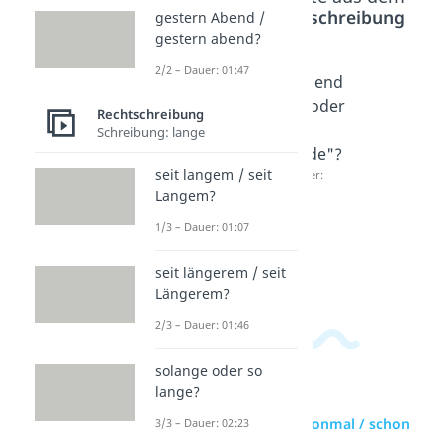
Bereich
Rechtschreibung
gestern Abend /
gestern abend?
2/2 – Dauer: 01:47
zweima
ein
"zuend
l oder
paar
e" oder
Rechtschreibung
zwei
Mal
"zu
Schreibung: lange
Mal?
oder
Ende"?
seit langem / seit
Dauer:
ein
Dauer:
01:06
01:21
Langem?
paarma
l?
1/3 – Dauer: 01:07
Dauer:
01:09
seit längerem / seit
Längerem?
2/3 – Dauer: 01:46
solange oder so
lange?
zur Videoseite: schonmal / schon
3/3 – Dauer: 02:23
mal?