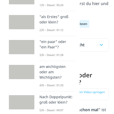
Schreibweise erfährst du hier und
1/8 – Dauer: 05:24
im
Video!
"als Erstes" groß
oder klein?
Deutsch Allgemeinwissen
2/8 – Dauer: 01:12
"ein paar" oder
Inhaltsübersicht
"ein Paar"?
3/8 – Dauer: 01:28
Schreibst du
am wichtigsten
oder am
„schonmal“ oder
Wichtigsten?
„schon mal“?
4/8 – Dauer: 01:20
zur Stelle im Video springen
(00:11)
Nach Doppelpunkt:
groß oder klein?
Die Schreibweise „
schon mal
“ ist
5/8 – Dauer: 04:07