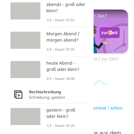
abends - groß oder
klein?
1/3 – Dauer: 01:52
Morgen Abend /
morgen abend?
2/3 – Dauer: 01:35
Zum Video: zurzeit / zur Zeit?
heute Abend -
groß oder klein?
3/3 – Dauer: 02:00
Rechtschreibung
Schreibung: gestern
zur Videoseite: schonmal / schon
gestern - groß
mal?
oder klein?
1/2 – Dauer: 01:26
Beliebte Inhalte aus dem