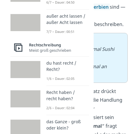
6/7 – Dauer: 04:50
eigenständige
Adverbien
sind —
also
Wörter, die
außer acht lassen /
außer Acht lassen
Handlungen
näher
beschreiben.
7/7 – Dauer: 00:51
➡️
Beispiele:
Rechtschreibung
− Hast du schon mal Sushi
Meist groß geschrieben
gegessen?
du hast recht /
− Ich war schon mal an
Recht?
diesem Ort.
1/6 – Dauer: 02:05
Im ersten Beispielsatz drückt
Recht haben /
recht haben?
„
schon
“ aus, dass die Handlung
(Sushi essen) in der
2/6 – Dauer: 02:04
Vergangenheit passiert sein
das Ganze - groß
könnte. Das Wort „
mal
“ fragt
oder klein?