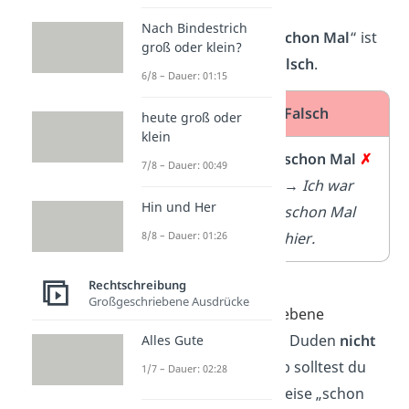
immer
richtig
. Die
Nach Bindestrich
Großschreibung „
schon
Mal
“ ist
groß oder klein?
hingegen immer
falsch
.
6/8 – Dauer: 01:15
Richtig
Falsch
heute groß oder
klein
schon mal
✓
schon Mal
✗
7/8 – Dauer: 00:49
→
Ich war
→
Ich war
Hin und Her
schon mal
schon Mal
8/8 – Dauer: 01:26
hier.
hier.
Rechtschreibung
Wichtig:
Das
Großgeschriebene Ausdrücke
zusammengeschriebene
„
schonmal
“ ist laut Duden
nicht
Alles Gute
anerkannt
. Deshalb solltest du
1/7 – Dauer: 02:28
lieber die Schreibweise „schon