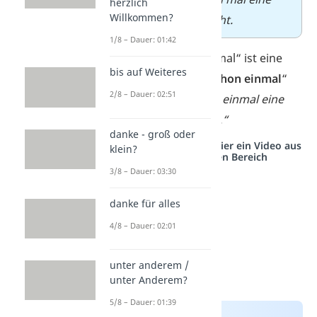
herzlich
Willkommen?
Weltreise gemacht.
1/8 – Dauer: 01:42
Übrigens:
„Schon mal“ ist eine
bis auf Weiteres
Abkürzung von „
schon einmal
“
2/8 – Dauer: 02:51
→ „Ich habe schon einmal eine
Weltreise gemacht.“
danke - groß oder
Studyflix vernetzt: Hier ein Video aus
klein?
einem anderen Bereich
3/8 – Dauer: 03:30
danke für alles
4/8 – Dauer: 02:01
unter anderem /
unter Anderem?
5/8 – Dauer: 01:39