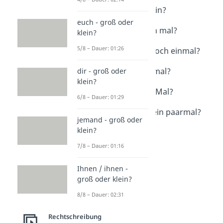
mal - groß oder klein?
Dauer: 04:28
euch - groß oder
nochmal oder noch mal?
klein?
Dauer: 01:45
5/8 – Dauer: 01:26
nocheinmal oder noch einmal?
Dauer: 01:05
schonmal / schon mal?
dir - groß oder
klein?
Dauer: 01:14
zweimal oder zwei Mal?
6/8 – Dauer: 01:29
Dauer: 01:06
ein paar Mal oder ein paarmal?
jemand - groß oder
Dauer: 01:09
klein?
7/8 – Dauer: 01:16
Ihnen / ihnen -
groß oder klein?
8/8 – Dauer: 02:31
Rechtschreibung