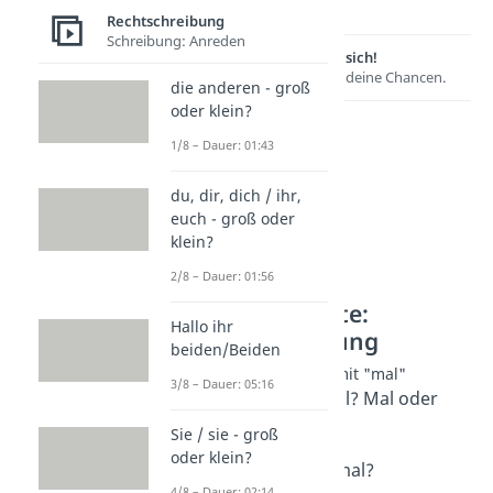
Rechtschreibung
Schreibung: Anreden
Lernen lohnt sich!
Entdecke hier deine Chancen.
die anderen - groß
oder klein?
1/8 – Dauer: 01:43
du, dir, dich / ihr,
euch - groß oder
klein?
2/8 – Dauer: 01:56
Weitere Inhalte:
Hallo ihr
Rechtschreibung
beiden/Beiden
Schreibung: Wörter mit "mal"
3/8 – Dauer: 05:16
einmal oder ein Mal? Mal oder
mal?
Sie / sie - groß
Dauer: 03:54
oder klein?
erstmal oder erst mal?
4/8 – Dauer: 02:14
Dauer: 01:44