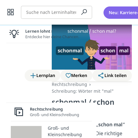
Suche
Neu: Karriere
Lernen lohnt sich!
Entdecke hier deine Chancen.
Lernplan
Merken
Link teilen
Rechtschreibung
Schreibung: Wörter mit "mal"
schonmal / schon
mal?
Rechtschreibung
Groß- und Kleinschreibung
Heißt es eigentlich „
schon mal
“
Groß- und
oder „
schonmal
“? Die richtige
Kleinschreibung