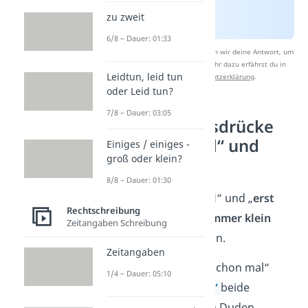
zu zweit
6/8 – Dauer: 01:33
Nach Beantwortung speichern wir deine Antwort, um
Studyflix zu verbessern. Mehr dazu erfährst du in
Leidtun, leid tun
unserer
Datenschutzerklärung
.
oder Leid tun?
7/8 – Dauer: 03:05
Ähnliche Ausdrücke
— „noch mal“ und
Einiges / einiges -
groß oder klein?
„erst mal“
8/8 – Dauer: 01:30
Auch bei „
noch mal
“ und „
erst
Rechtschreibung
mal
“ muss „
mal“
immer klein
Zeitangaben Schreibung
geschrieben werden.
Zeitangaben
Im Gegensatz zu „schon mal“
1/4 – Dauer: 05:10
sind bei
„
noch mal
“
beide
Schreibweisen vom Duden