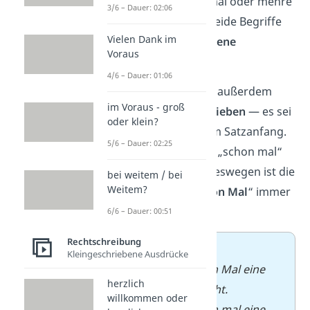
danach, ob es einmal oder mehre
3/6 – Dauer: 02:06
Male passiert ist. Beide Begriffe
Vielen Dank im
haben also ihre
eigene
Voraus
Bedeutung
.
4/6 – Dauer: 01:06
Adverbien
werden außerdem
im Voraus - groß
immer
kleingeschrieben
— es sei
oder klein?
denn, sie stehen am Satzanfang.
5/6 – Dauer: 02:25
Das ist bei „mal“ in „schon mal“
aber nie der Fall. Deswegen ist die
bei weitem / bei
Weitem?
Schreibweise „
schon Mal
“ immer
falsch
.
6/6 – Dauer: 00:51
Rechtschreibung
➡️
Beispiel
:
Kleingeschriebene Ausdrücke
✗
Ich habe schon Mal eine
herzlich
Weltreise gemacht.
willkommen oder
✓
Ich habe schon mal eine