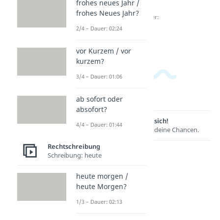
01:39
frohes neues Jahr /
tengeh
it
frohes Neues Jahr?
en?
Dauer:
02:51
2/4 – Dauer: 02:24
Dauer:
02:02
vor Kurzem / vor
kurzem?
3/4 – Dauer: 01:06
ab sofort oder
absofort?
Lernen lohnt sich!
4/4 – Dauer: 01:44
Entdecke hier deine Chancen.
Rechtschreibung
Schreibung: heute
heute morgen /
heute Morgen?
1/3 – Dauer: 02:13