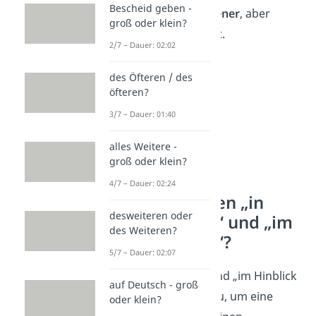
Bescheid geben -
auf“ ist etwas
seltener
, aber
groß oder klein?
genauso akzeptiert.
2/7 – Dauer: 02:02
des Öfteren / des
öfteren?
3/7 – Dauer: 01:40
alles Weitere -
groß oder klein?
4/7 – Dauer: 02:24
Was bedeuten „in
desweiteren oder
Hinblick auf“ und „im
des Weiteren?
Hinblick auf“?
5/7 – Dauer: 02:07
„In Hinblick auf“ und „im Hinblick
auf Deutsch - groß
auf“ verwendest du, um eine
oder klein?