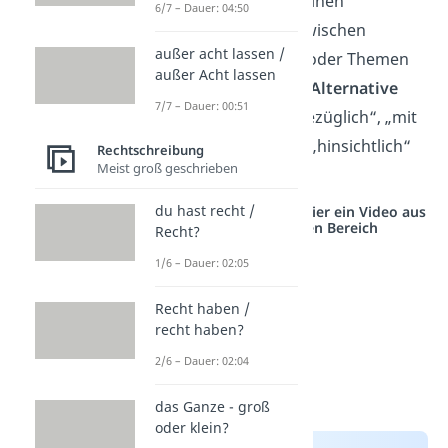
Verbindung oder einen
6/7 – Dauer: 04:50
Zusammenhang
zwischen
außer acht lassen /
mehreren Dingen oder Themen
außer Acht lassen
auszudrücken. Als
Alternative
7/7 – Dauer: 00:51
kannst du auch „bezüglich“, „mit
Hinblick auf“ oder „hinsichtlich“
Rechtschreibung
Meist groß geschrieben
nutzen.
du hast recht /
Studyflix vernetzt: Hier ein Video aus
einem anderen Bereich
Recht?
1/6 – Dauer: 02:05
Recht haben /
recht haben?
2/6 – Dauer: 02:04
das Ganze - groß
oder klein?