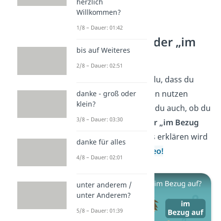
herzlich
Willkommen?
1/8 – Dauer: 01:42
„In Bezug“ oder „im
bis auf Weiteres
Bezug“ auf?
2/8 – Dauer: 02:51
Super! Jetzt weißt du, dass du
beide Schreibweisen nutzen
danke - groß oder
klein?
kannst. Aber weißt du auch, ob du
3/8 – Dauer: 03:30
„in Bezug auf“ oder „im Bezug
auf“
schreibst? Das erklären wird
danke für alles
dir in unserem
Video!
4/8 – Dauer: 02:01
unter anderem /
unter Anderem?
5/8 – Dauer: 01:39