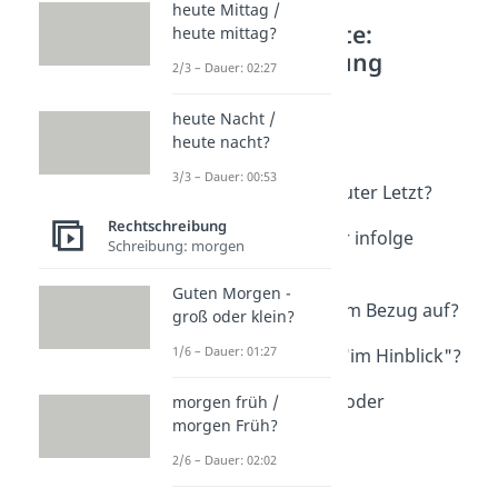
heute Mittag /
Weitere Inhalte:
heute mittag?
Rechtschreibung
2/3 – Dauer: 02:27
Lange Floskeln
nichts desto trotz /
heute Nacht /
heute nacht?
nichtsdestotrotz?
Dauer: 01:01
3/3 – Dauer: 00:53
zuguterletzt / zu guter Letzt?
Dauer: 02:17
Rechtschreibung
infolgedessen oder infolge
Schreibung: morgen
dessen?
Dauer: 02:58
Guten Morgen -
in Bezug auf oder im Bezug auf?
groß oder klein?
Dauer: 01:07
1/6 – Dauer: 01:27
"in Hinblick" oder "im Hinblick"?
Dauer: 01:04
von statten gehen oder
morgen früh /
morgen Früh?
vonstattengehen?
Dauer: 02:02
2/6 – Dauer: 02:02