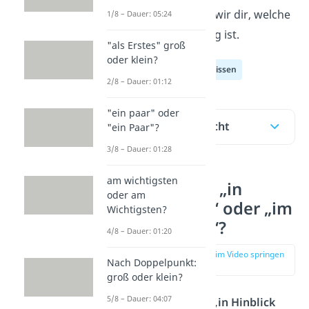
im
Video
erklären wir dir, welche
1/8 – Dauer: 05:24
Schreibweise richtig ist.
"als Erstes" groß
oder klein?
Deutsch Allgemeinwissen
2/8 – Dauer: 01:12
"ein paar" oder
Inhaltsübersicht
"ein Paar"?
3/8 – Dauer: 01:28
am wichtigsten
Schreibst du „in
oder am
Hinblick auf“ oder „im
Wichtigsten?
Hinblick auf“?
4/8 – Dauer: 01:20
zur Stelle im Video springen
Nach Doppelpunkt:
(00:12)
groß oder klein?
5/8 – Dauer: 04:07
Du kannst sowohl „
in Hinblick