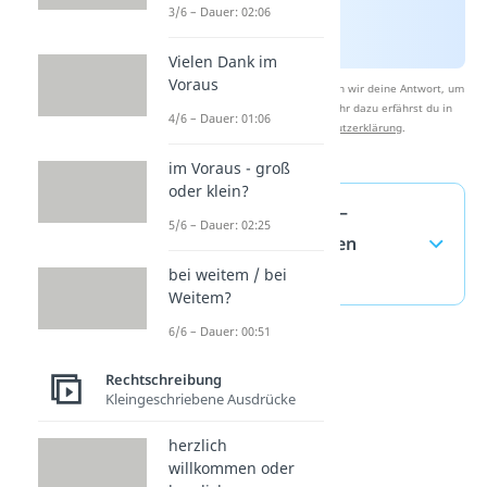
3/6 – Dauer: 02:06
Vielen Dank im
Voraus
Nach Beantwortung speichern wir deine Antwort, um
Studyflix zu verbessern. Mehr dazu erfährst du in
4/6 – Dauer: 01:06
unserer
Datenschutzerklärung
.
im Voraus - groß
oder klein?
„Im Hinblick“ —
5/6 – Dauer: 02:25
häufigste Fragen
(ausklappen)
bei weitem / bei
Weitem?
6/6 – Dauer: 00:51
Rechtschreibung
Kleingeschriebene Ausdrücke
herzlich
willkommen oder