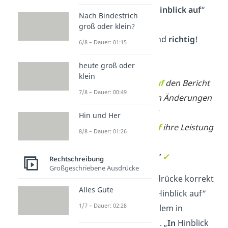
auf
“ als auch „
im Hinblick auf
“
Nach Bindestrich
verwenden.
Beide
groß oder klein?
Formulierungen sind
richtig
!
6/8 – Dauer: 01:15
Beispiele:
heute groß oder
klein
„
Im Hinblick auf
den Bericht
7/8 – Dauer: 00:49
sollten wir noch Änderungen
vornehmen.“
✓
Hin und Her
„
In Hinblick auf
ihre Leistung
8/8 – Dauer: 01:26
erhielt sie eine
Auszeichnung.“
✓
Rechtschreibung
Großgeschriebene Ausdrücke
Obwohl beide Ausdrücke korrekt
Alles Gute
sind, nutzt du „
im
Hinblick auf“
1/7 – Dauer: 02:28
häufiger und vor allem in
formelleren
Texten. „
In
Hinblick