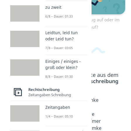
zu zweit
6/8 – Dauer: 01:33
Zum Video: In Bezug auf oder im
Bezug auf?
Leidtun, leid tun
oder Leid tun?
7/8 – Dauer: 03:05
Einiges / einiges -
groß oder klein?
Beliebte Inhalte aus dem
8/8 – Dauer: 01:30
Bereich
Rechtschreibung
Rechtschreibung
Zeitangaben Schreibung
von
Danke
Danke
statten
der
für
Zeitangaben
gehen
Nachfr
eure
1/4 – Dauer: 05:10
oder
age
Aufmer
vonstat
Dauer:
ksamke