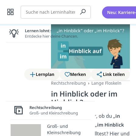
Suche
Neu: Karriere
Lernen lohnt sich!
Entdecke hier deine Chancen.
Lernplan
Merken
Link teilen
Rechtschreibung
Lange Floskeln
in Hinblick oder im
Hinblick?
Rechtschreibung
Groß- und Kleinschreibung
Du bist dir unsicher, ob du „
in
Hinblick auf
“ oder „
im Hinblick
Groß- und
Kleinschreibung
auf
“ verwenden solltest? Hier und