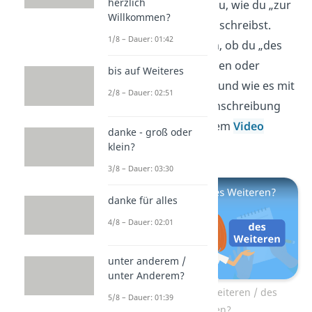
herzlich
Super, jetzt weißt du, wie du „zur
Willkommen?
Verfügung“ richtig schreibst.
1/8 – Dauer: 01:42
Aber weißt du auch, ob du „des
Weiteren
“
zusammen oder
bis auf Weiteres
getrennt schreibst und wie es mit
2/8 – Dauer: 02:51
der Groß- und Kleinschreibung
aussieht? In unserem
Video
danke - groß oder
zeigen wir es dir!
klein?
3/8 – Dauer: 03:30
danke für alles
4/8 – Dauer: 02:01
unter anderem /
unter Anderem?
Zum Video: desweiteren / des
5/8 – Dauer: 01:39
Weiteren?