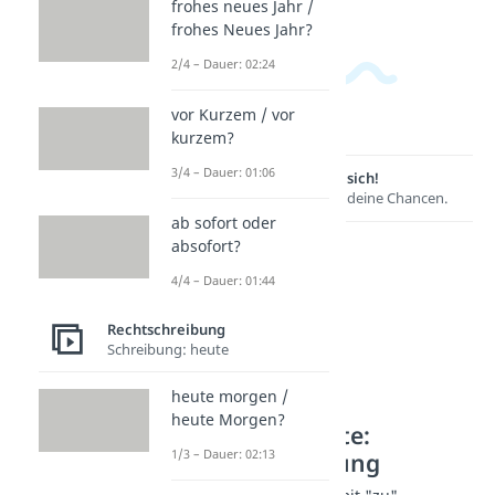
frohes neues Jahr /
frohes Neues Jahr?
2/4 – Dauer: 02:24
vor Kurzem / vor
kurzem?
3/4 – Dauer: 01:06
Lernen lohnt sich!
Entdecke hier deine Chancen.
ab sofort oder
absofort?
4/4 – Dauer: 01:44
Rechtschreibung
Schreibung: heute
heute morgen /
heute Morgen?
Weitere Inhalte:
1/3 – Dauer: 02:13
Rechtschreibung