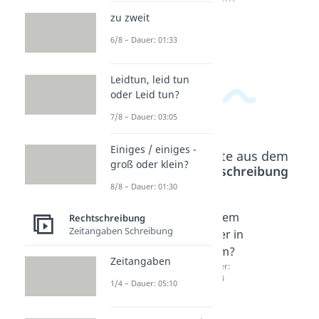
zu zweit
6/8 – Dauer: 01:33
Leidtun, leid tun
oder Leid tun?
7/8 – Dauer: 03:05
Einiges / einiges -
Beliebte Inhalte aus dem
groß oder klein?
Bereich
Rechtschreibung
8/8 – Dauer: 01:30
zustan
zugrun
indem
Rechtschreibung
Zeitangaben Schreibung
de oder
deliege
oder in
zu
nd
dem?
Zeitangaben
Stande
Dauer:
Dauer:
01:23
02:44
1/4 – Dauer: 05:10
?
Dauer:
01:23