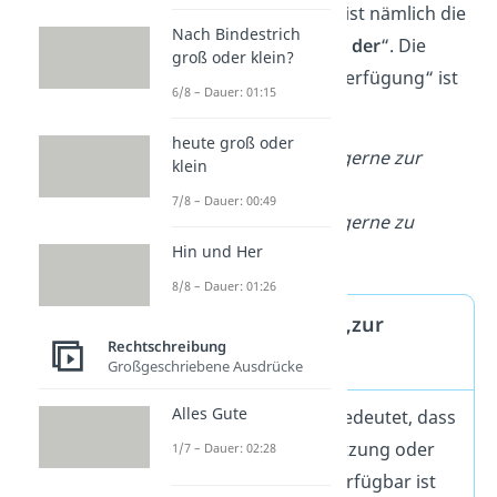
Verfügung
“. „
Zur
“ ist nämlich die
Nach Bindestrich
Abkürzung von „
zu der
“. Die
groß oder klein?
Schreibweise „zu Verfügung“ ist
6/8 – Dauer: 01:15
also immer falsch.
heute groß oder
✓
Ich stehe Ihnen gerne zur
klein
Verfügung.
7/8 – Dauer: 00:49
✗
Ich stehe Ihnen gerne zu
Hin und Her
Verfügung.
8/8 – Dauer: 01:26
Was bedeutet „zur
Rechtschreibung
Verfügung“?
Großgeschriebene Ausdrücke
Alles Gute
Zur Verfügung bedeutet, dass
etwas für die Nutzung oder
1/7 – Dauer: 02:28
den Gebrauch verfügbar ist