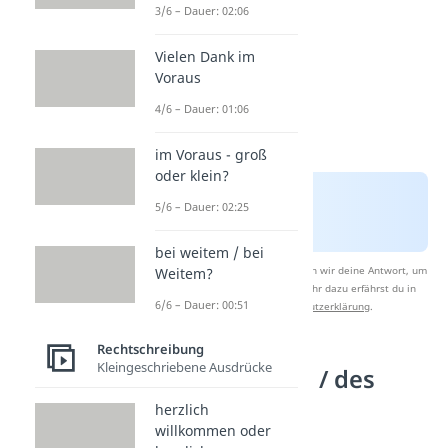
3/6 – Dauer: 02:06
Vielen Dank im
Voraus
4/6 – Dauer: 01:06
im Voraus - groß
oder klein?
5/6 – Dauer: 02:25
bei weitem / bei
Nach Beantwortung speichern wir deine Antwort, um
Weitem?
Studyflix zu verbessern. Mehr dazu erfährst du in
6/6 – Dauer: 00:51
unserer
Datenschutzerklärung
.
Rechtschreibung
Kleingeschriebene Ausdrücke
desweiteren / des
Weiteren?
herzlich
willkommen oder