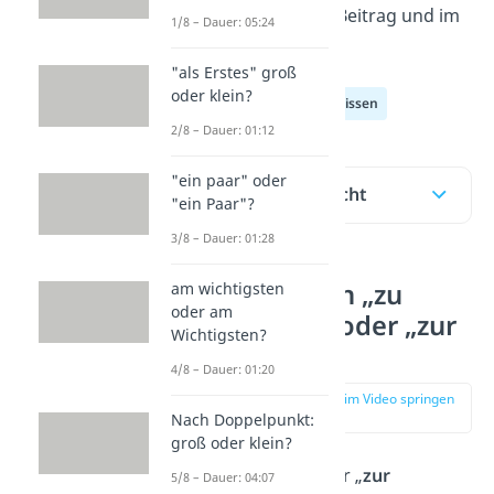
erklären es dir im Beitrag und im
1/8 – Dauer: 05:24
Video
!
"als Erstes" groß
oder klein?
Deutsch Allgemeinwissen
2/8 – Dauer: 01:12
"ein paar" oder
Inhaltsübersicht
"ein Paar"?
3/8 – Dauer: 01:28
Schreibt man „zu
am wichtigsten
oder am
Verfügung“ oder „zur
Wichtigsten?
Verfügung“?
4/8 – Dauer: 01:20
zur Stelle im Video springen
(00:15)
Nach Doppelpunkt:
groß oder klein?
Du schreibst immer „
zur
5/8 – Dauer: 04:07