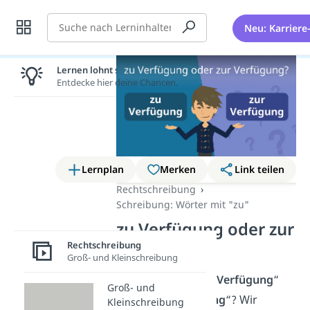
Suche
Neu: Karriere
Lernen lohnt sich!
Entdecke hier deine Chancen.
Lernplan
Merken
Link teilen
Rechtschreibung
Schreibung: Wörter mit "zu"
zu Verfügung oder zur
Verfügung?
Rechtschreibung
Groß- und Kleinschreibung
Was ist richtig: „
zu Verfügung
“
Groß- und
oder „
zur Verfügung
“? Wir
Kleinschreibung