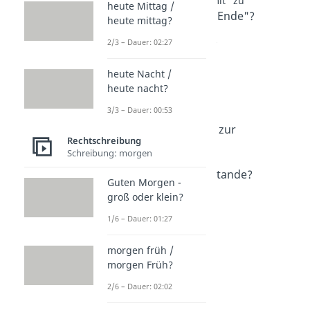
Schreibung: Wörter mit "zu"
heute Mittag /
"zuende" oder "zu Ende"?
heute mittag?
Dauer: 01:21
zurecht / zu Recht?
2/3 – Dauer: 02:27
Dauer: 01:34
zuviel oder zu viel?
heute Nacht /
Dauer: 02:58
heute nacht?
zurzeit / zur Zeit?
3/3 – Dauer: 00:53
Dauer: 03:18
zu Verfügung oder zur
Rechtschreibung
Verfügung?
Schreibung: morgen
Dauer: 01:13
zustande oder zu Stande?
Guten Morgen -
Dauer: 01:23
groß oder klein?
zugrundeliegend
Dauer: 01:23
1/6 – Dauer: 01:27
morgen früh /
morgen Früh?
2/6 – Dauer: 02:02