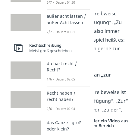
6/7 – Dauer: 04:50
Verfügung?
Die richtige Schreibweise
außer acht lassen /
lautet „zur Verfügung“. „Zu
außer Acht lassen
Verfügung“ ist also immer
7/7 – Dauer: 00:51
falsch. Zum Beispiel heißt es:
Rechtschreibung
„Ich stehe Ihnen gerne zur
Meist groß geschrieben
Verfügung“.
du hast recht /
Recht?
Wie schreibt man „zur
1/6 – Dauer: 02:05
Verfügung“?
Die richtige Schreibeweise ist
Recht haben /
recht haben?
immer „zur Verfügung“. „Zur“
ist Abkürzung von „zu der“.
2/6 – Dauer: 02:04
Studyflix vernetzt: Hier ein Video aus
das Ganze - groß
einem anderen Bereich
oder klein?