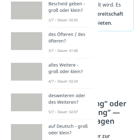
Bescheid geben -
oder bereitgestellt wird. Es
groß oder klein?
drückt also die
Bereitschaft
2/7 – Dauer: 02:02
aus,
etwas anzubieten
.
des Öfteren / des
öfteren?
3/7 – Dauer: 01:40
alles Weitere -
groß oder klein?
4/7 – Dauer: 02:24
desweiteren oder
„zu Verfügung“ oder
des Weiteren?
„zur Verfügung“ —
5/7 – Dauer: 02:07
häufigste Fragen
auf Deutsch - groß
oder klein?
Heißt es zu oder zur