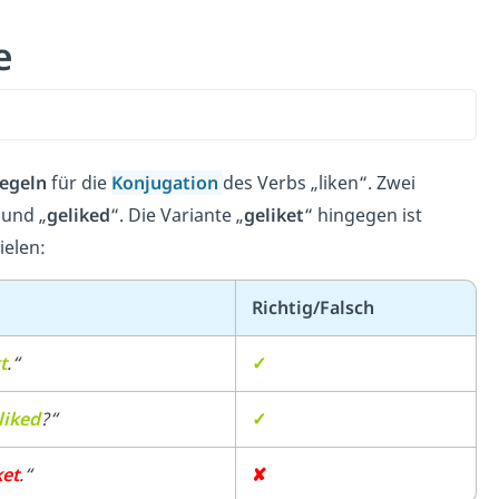
e
egeln
für die
Konjugation
des Verbs „liken“. Zwei
 und „
geliked
“. Die Variante „
geliket
“ hingegen ist
ielen:
Richtig/Falsch
t
.“
✓
liked
?“
✓
ket
.“
✘