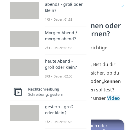
abends - groß oder
klein?
1/3 – Dauer: 01:52
kennenzulernen oder
kennen zu lernen?
Morgen Abend /
morgen abend?
Jetzt kennst du die richtige
2/3 – Dauer: 01:35
Schreibweise von
heute Abend -
„vonstattengehen“. Bist du dir
groß oder klein?
auch manchmal unsicher, ob du
3/3 – Dauer: 02:00
„
kennenzulernen
“ oder „
kennen
Rechtschreibung
zu lernen
“ schreiben solltest?
Schreibung: gestern
Dann schau dir hier unser
Video
dazu an.
gestern - groß
oder klein?
1/2 – Dauer: 01:26