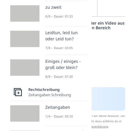
zu zweit
6/8 – Dauer: 01:33
Studyflix vernetzt: Hier ein Video aus
einem anderen Bereich
Leidtun, leid tun
oder Leid tun?
7/8 – Dauer: 03:05
Einiges / einiges -
groß oder klein?
8/8 – Dauer: 01:30
Rechtschreibung
Zeitangaben Schreibung
Zeitangaben
Nach Beantwortung speichern wir deine Antwort, um
1/4 – Dauer: 05:10
Studyflix zu verbessern. Mehr dazu erfährst du in
unserer
Datenschutzerklärung
.