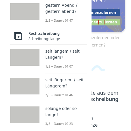
gestern Abend /
gestern abend?
2/2 – Dauer: 01:47
Rechtschreibung
Zum Video: kennenzulernen oder
Schreibung: lange
kennen zu lernen?
seit langem / seit
Langem?
1/3 – Dauer: 01:07
seit längerem / seit
Längerem?
Beliebte Inhalte aus dem
2/3 – Dauer: 01:46
Bereich
Rechtschreibung
solange oder so
lange?
Danke
Danke
Von
3/3 – Dauer: 02:23
der
für
ganze