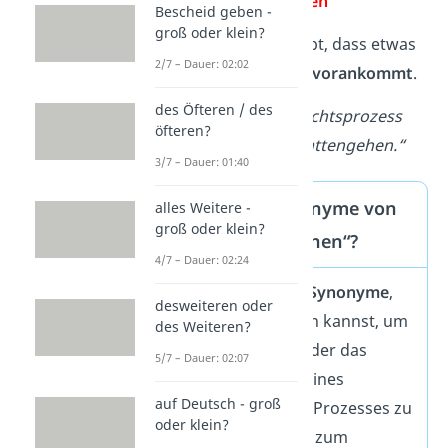
✗
von Statten gehen
Bescheid geben -
groß oder klein?
Das Wort beschreibt, dass etwas
2/7 – Dauer: 02:02
fortschreitet
oder
vorankommt
.
des Öfteren / des
Beispiel
:
„Der Gerichtsprozess
öfteren?
wird schnell vonstattengehen.“
3/7 – Dauer: 01:40
Was sind Synonyme von
alles Weitere -
groß oder klein?
„vonstattengehen“?
4/7 – Dauer: 02:24
Es gibt mehrere
Synonyme
,
desweiteren oder
die du verwenden kannst, um
des Weiteren?
den Fortschritt oder das
5/7 – Dauer: 02:07
Voranschreiten eines
auf Deutsch - groß
Ereignisses oder Prozesses zu
oder klein?
beschreiben, wie zum