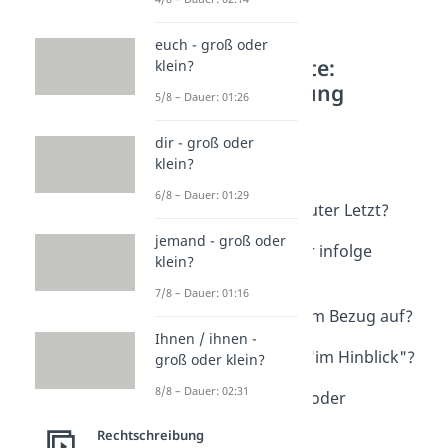
euch - groß oder
Weitere Inhalte:
klein?
Rechtschreibung
5/8 – Dauer: 01:26
Lange Floskeln
dir - groß oder
nichts desto trotz /
klein?
nichtsdestotrotz?
Dauer: 01:01
6/8 – Dauer: 01:29
zuguterletzt / zu guter Letzt?
Dauer: 02:17
jemand - groß oder
infolgedessen oder infolge
klein?
dessen?
7/8 – Dauer: 01:16
Dauer: 02:58
in Bezug auf oder im Bezug auf?
Dauer: 01:07
Ihnen / ihnen -
"in Hinblick" oder "im Hinblick"?
groß oder klein?
Dauer: 01:04
8/8 – Dauer: 02:31
von statten gehen oder
vonstattengehen?
Rechtschreibung
Dauer: 02:02