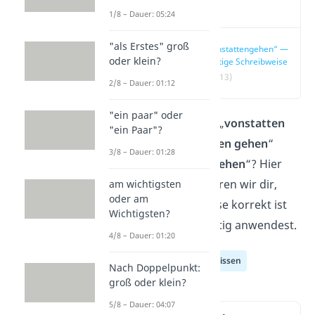
Video
1/8 – Dauer: 05:24
"als Erstes" groß
„vonstattengehen“ —
oder klein?
richtige Schreibweise
(00:13)
2/8 – Dauer: 01:12
"ein paar" oder
Heißt es eigentlich „
vonstatten
"ein Paar"?
gehen
“, „
von statten gehen
“
3/8 – Dauer: 01:28
oder „
vonstattengehen
“? Hier
und im
Video
erklären wir dir,
am wichtigsten
oder am
welche Schreibweise korrekt ist
Wichtigsten?
und wie du sie richtig anwendest.
4/8 – Dauer: 01:20
Deutsch Allgemeinwissen
Nach Doppelpunkt:
groß oder klein?
5/8 – Dauer: 04:07