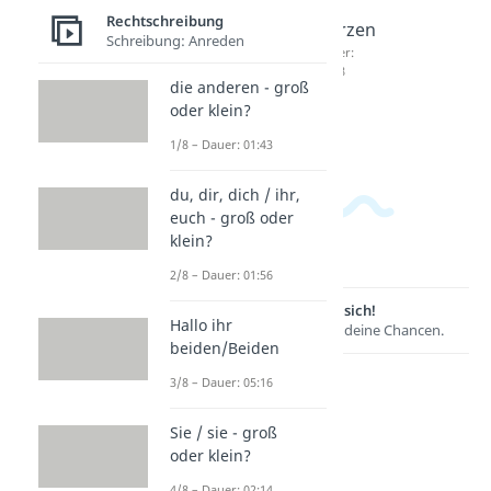
Nachfr
eure
m
Rechtschreibung
age
Aufmer
Herzen
Schreibung: Anreden
Dauer:
ksamke
Dauer:
01:39
01:18
it
die anderen - groß
Dauer:
oder klein?
02:51
1/8 – Dauer: 01:43
du, dir, dich / ihr,
euch - groß oder
klein?
2/8 – Dauer: 01:56
Lernen lohnt sich!
Hallo ihr
Entdecke hier deine Chancen.
beiden/Beiden
3/8 – Dauer: 05:16
Sie / sie - groß
oder klein?
4/8 – Dauer: 02:14