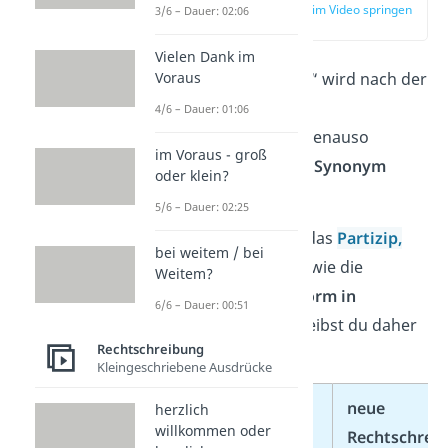
zur Stelle im Video springen
3/6 – Dauer: 02:06
(00:35)
Vielen Dank im
„
Vonstattengehen
“ wird nach der
Voraus
neuen deutschen
4/6 – Dauer: 01:06
Rechtschreibung
genauso
im Voraus - groß
behandelt wie sein
Synonym
oder klein?
„
vorangehen
“.
5/6 – Dauer: 02:25
Die
Infinitivform
,
das
Partizip
,
bei weitem / bei
der
zu-Infinitiv
, sowie die
Weitem?
konjugierte Verbform in
6/6 – Dauer: 00:51
Nebensätzen
schreibst du daher
Rechtschreibung
immer
zusammen.
Kleingeschriebene Ausdrücke
alte
neue
herzlich
willkommen oder
Rechtschreibung
Rechtschrei