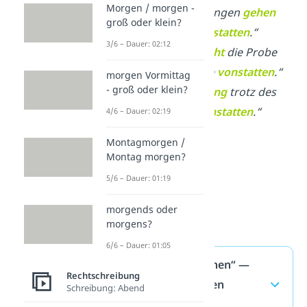
Morgen / morgen -
„Die Verhandlungen
gehen
groß oder klein?
planmäßig
vonstatten
.“
3/6 – Dauer: 02:12
„Hoffentlich
geht
die Probe
ohne Probleme
vonstatten
.“
morgen Vormittag
- groß oder klein?
„Das Festival
ging
trotz des
Regens gut
vonstatten
.“
4/6 – Dauer: 02:19
Montagmorgen /
Montag morgen?
5/6 – Dauer: 01:19
morgends oder
morgens?
6/6 – Dauer: 01:05
„vonstattengehen“ —
Rechtschreibung
häufigste Fragen
Schreibung: Abend
(ausklappen)