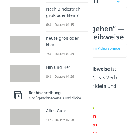
Inhaltsübersicht
Nach Bindestrich
groß oder klein?
6/8 – Dauer: 01:15
„vonstattengehen“ —
richtige Schreibweise
heute groß oder
klein
zur Stelle im Video springen
(00:13)
7/8 – Dauer: 00:49
Hin und Her
Die
korrekte Schreibweise
ist
8/8 – Dauer: 01:26
„
vonstattengehen
“. Das Verb
schreibst du immer
klein
und
Rechtschreibung
zusammen
.
Großgeschriebene Ausdrücke
✓
vonstattengehen
Alles Gute
✗
vonstatten gehen
1/7 – Dauer: 02:28
✗
von statten gehen