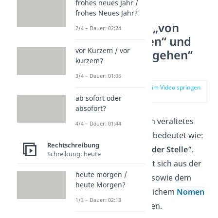
frohes neues Jahr /
frohes Neues Jahr?
Warum sind „von
2/4 – Dauer: 02:24
statten gehen“ und
vor Kurzem / vor
„vonstatten gehen“
kurzem?
falsch?
3/4 – Dauer: 01:06
zur Stelle im Video springen
(01:02)
ab sofort oder
absofort?
„
Vonstatten
“ ist ein veraltetes
4/4 – Dauer: 01:44
Adverb
,
das so viel bedeutet wie:
Rechtschreibung
„
voran
“ oder „
von der Stelle
“.
Schreibung: heute
Das wiederum setzt sich aus der
heute morgen /
Präposition
„
von
“ sowie dem
heute Morgen?
heute ungebräuchlichem
Nomen
1/3 – Dauer: 02:13
„
Statten
“ zusammen.