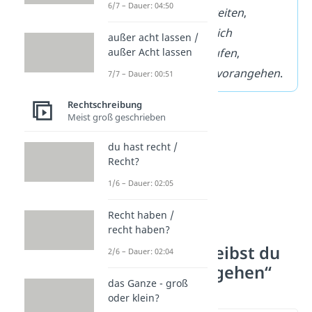
6/7 – Dauer: 04:50
Beispiel:
fortschreiten
,
vorankommen
,
sich
außer acht lassen /
außer Acht lassen
entwickeln
,
ablaufen
,
geschehen
oder
vorangehen
.
7/7 – Dauer: 00:51
Rechtschreibung
Meist groß geschrieben
du hast recht /
Recht?
1/6 – Dauer: 02:05
Recht haben /
recht haben?
Warum schreibst du
2/6 – Dauer: 02:04
„vonstattengehen“
das Ganze - groß
zusammen?
oder klein?