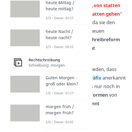
heute Mittag /
Die Schreibweisen „
von statten
heute mittag?
gehen
“ und „
vonstatten gehen
“
2/3 – Dauer: 02:27
sind jedoch
falsch
, da sie den
Anpassungen der neuen
heute Nacht /
heute nacht?
deutschen
Rechtschreibreform
3/3 – Dauer: 00:53
von 2004/2006
nicht
entsprechen
.
Rechtschreibung
Schreibung: morgen
Dort wurde entschieden, dass
„
vonstatten
“ als
Präfix
anerkannt
Guten Morgen -
groß oder klein?
wird. Daher wird es nur noch in
1/6 – Dauer: 01:27
den
konjugierten Formen
von
Hauptsätzen
getrennt
morgen früh /
geschrieben.
morgen Früh?
2/6 – Dauer: 02:02
Beispiele
: