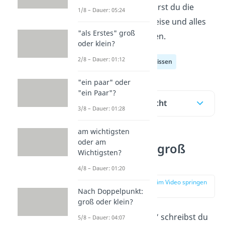
und im
Video
erfährst du die
1/8 – Dauer: 05:24
korrekte Schreibweise und alles
"als Erstes" groß
über die Ausnahmen.
oder klein?
2/8 – Dauer: 01:12
Deutsch Allgemeinwissen
"ein paar" oder
"ein Paar"?
Inhaltsübersicht
3/8 – Dauer: 01:28
am wichtigsten
oder am
„jemand“ — groß
Wichtigsten?
oder klein?
4/8 – Dauer: 01:20
zur Stelle im Video springen
(00:11)
Nach Doppelpunkt:
groß oder klein?
Das Wort „
jemand
“ schreibst du
5/8 – Dauer: 04:07