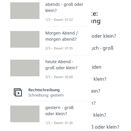
abends - groß oder
klein?
Weitere Inhalte:
Rechtschreibung
1/3 – Dauer: 01:52
Schreibung: Anreden
Morgen Abend /
die anderen - groß oder klein?
morgen abend?
Dauer: 01:43
du, dir, dich / ihr, euch - groß
2/3 – Dauer: 01:35
oder klein?
Dauer: 01:56
heute Abend -
Hallo ihr beiden/Beiden
groß oder klein?
Dauer: 05:16
3/3 – Dauer: 02:00
Sie / sie - groß oder klein?
Dauer: 02:14
Rechtschreibung
euch - groß oder klein?
Schreibung: gestern
Dauer: 01:26
dir - groß oder klein?
gestern - groß
Dauer: 01:29
oder klein?
jemand - groß oder klein?
Dauer: 01:16
1/2 – Dauer: 01:26
Ihnen / ihnen - groß oder klein?