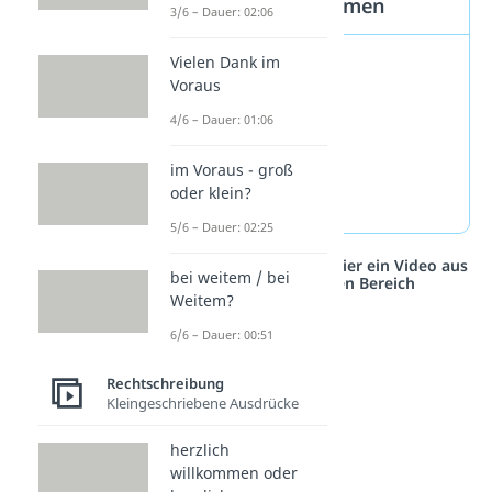
Indefinitpronomen
3/6 – Dauer: 02:06
niemand
Vielen Dank im
Voraus
jeder
4/6 – Dauer: 01:06
alles
beide
im Voraus - groß
manches
oder klein?
5/6 – Dauer: 02:25
Studyflix vernetzt: Hier ein Video aus
bei weitem / bei
einem anderen Bereich
Weitem?
6/6 – Dauer: 00:51
Rechtschreibung
Kleingeschriebene Ausdrücke
herzlich
willkommen oder