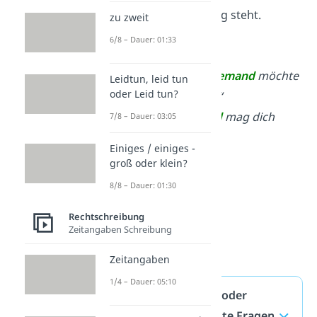
oder am Satzanfang steht.
zu zweit
6/8 – Dauer: 01:33
Beispiele:
„Ein gewisser
Jemand
möchte
Leidtun, leid tun
oder Leid tun?
dich sprechen.“
„Dieser
Jemand
mag dich
7/8 – Dauer: 03:05
sehr.“
Einiges / einiges -
groß oder klein?
8/8 – Dauer: 01:30
Rechtschreibung
Zeitangaben Schreibung
Zeitangaben
1/4 – Dauer: 05:10
„jemand“ groß oder
klein — häufigste Fragen