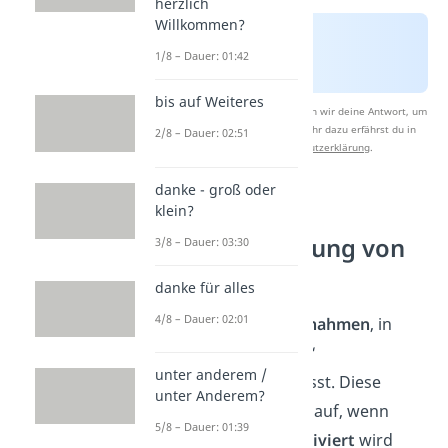
herzlich
Willkommen?
1/8 – Dauer: 01:42
bis auf Weiteres
Nach Beantwortung speichern wir deine Antwort, um
Studyflix zu verbessern. Mehr dazu erfährst du in
2/8 – Dauer: 02:51
unserer
Datenschutzerklärung
.
danke - groß oder
klein?
Ausnahme:
Großschreibung von
3/8 – Dauer: 03:30
„jemand“
danke für alles
4/8 – Dauer: 02:01
Es gibt jedoch
Ausnahmen
, in
denen du „jemand“
unter anderem /
großschreiben musst. Diese
unter Anderem?
Ausnahmen treten auf, wenn
5/8 – Dauer: 01:39
„jemand“
substantiviert
wird