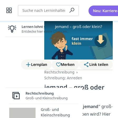
Suche
Neu: Karriere
Lernen lohnt sich!
Entdecke hier deine Chancen.
Lernplan
Merken
Link teilen
Rechtschreibung
Schreibung: Anreden
jemand – groß oder
klein?
Rechtschreibung
Groß- und Kleinschreibung
Du fragst dich, ob „
jemand
“ groß-
Groß- und
oder kleingeschrieben wird? Hier
Kleinschreibung