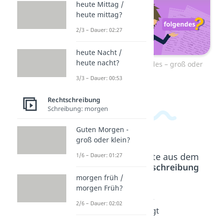
heute Mittag /
heute mittag?
2/3 – Dauer: 02:27
heute Nacht /
heute nacht?
Zum Video: Folgendes – groß oder
klein
3/3 – Dauer: 00:53
Rechtschreibung
Schreibung: morgen
Guten Morgen -
groß oder klein?
Beliebte Inhalte aus dem
1/6 – Dauer: 01:27
Bereich
Rechtschreibung
morgen früh /
morgen Früh?
Ihnen /
per se
wie
2/6 – Dauer: 02:02
ihnen -
Dauer:
folgt
03:20