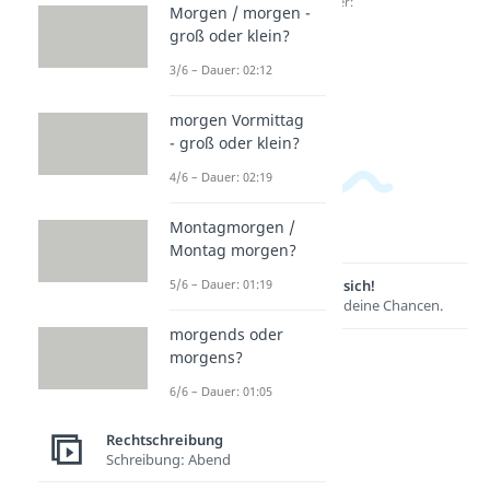
groß
Dauer:
Morgen / morgen -
02:11
oder
groß oder klein?
klein?
3/6 – Dauer: 02:12
Dauer:
02:31
morgen Vormittag
- groß oder klein?
4/6 – Dauer: 02:19
Montagmorgen /
Montag morgen?
Lernen lohnt sich!
5/6 – Dauer: 01:19
Entdecke hier deine Chancen.
morgends oder
morgens?
6/6 – Dauer: 01:05
Rechtschreibung
Schreibung: Abend