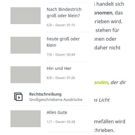
fast immer klein. Es handelt sich
Nach Bindestrich
um ein
Indefinitpronomen
, das
groß oder klein?
generell kleingeschrieben wird.
6/8 – Dauer: 01:15
Indefinitpronomen stehen für
unbestimmte Personen oder
heute groß oder
klein
Dinge und werden daher nicht
7/8 – Dauer: 00:49
großgeschrieben.
Hin und Her
✓
jemand
8/8 – Dauer: 01:26
„Ich kenne
jemanden
, der dir
helfen kann.“
Rechtschreibung
„Hat
jemand
das Licht
Großgeschriebene Ausdrücke
ausgemacht?“
Alles Gute
Wichtig:
In Ausnahmefällen wird
1/7 – Dauer: 02:28
„
jemand
“ großgeschrieben.