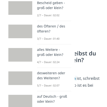
Bescheid geben -
groß oder klein?
2/7 – Dauer: 02:02
des Öfteren / des
öfteren?
3/7 – Dauer: 01:40
alles Weitere -
Warum schreibst du
groß oder klein?
„jemand“ klein?
4/7 – Dauer: 02:24
Weil „
jemand
“ ein
desweiteren oder
Indefinitpronomen
ist, schreibst
des Weiteren?
du es klein. Denn so ist es bei
5/7 – Dauer: 02:07
allen
Pronomen.
auf Deutsch - groß
oder klein?
Beispiele: