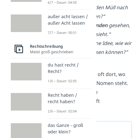
6/7 – Dauer: 04:50
„Kann
jemand
den Müll nach
draußen bringen?“
außer acht lassen /
außer Acht lassen
„Ich habe
jemanden
gesehen,
7/7 – Dauer: 00:51
der dir ähnlich sieht.“
„Hat
jemand
eine Idee, wie wir
Rechtschreibung
das Problem lösen können?“
Meist groß geschrieben
Wie du siehst, sind
du hast recht /
Recht?
Indefinitpronomen oft dort, wo
1/6 – Dauer: 02:05
normalerweise ein Nomen steht.
Deshalb werden sie
Recht haben /
fälschlicherweise oft
recht haben?
großgeschrieben.
2/6 – Dauer: 02:04
das Ganze - groß
Andere
oder klein?