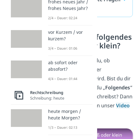
frohes neues Jahr /
(ausklappen)
frohes Neues Jahr?
2/4 – Dauer: 02:24
vor Kurzem / vor
Folgendes / folgendes
kurzem?
— groß oder klein?
3/4 – Dauer: 01:06
Super! Jetzt weißt du, ob
ab sofort oder
„
jemand
“ groß- oder
absofort?
kleingeschrieben wird. Bist du dir
4/4 – Dauer: 01:44
noch unsicher, ob du „
Folgendes
“
Rechtschreibung
oder „
folgendes
“ schreibst? Dann
Schreibung: heute
schau dir am besten unser
Video
heute morgen /
dazu an!
heute Morgen?
1/3 – Dauer: 02:13