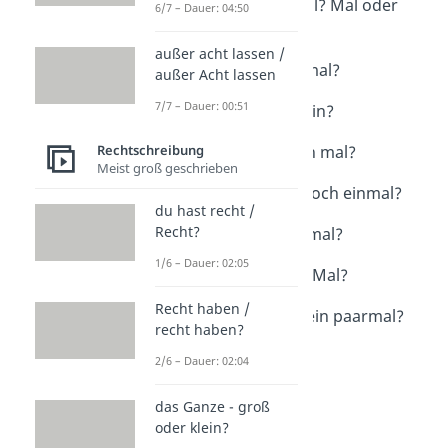
einmal oder ein Mal? Mal oder
6/7 – Dauer: 04:50
mal?
Dauer: 03:54
außer acht lassen /
erstmal oder erst mal?
außer Acht lassen
Dauer: 01:44
7/7 – Dauer: 00:51
mal - groß oder klein?
Dauer: 04:28
Rechtschreibung
nochmal oder noch mal?
Meist groß geschrieben
Dauer: 01:45
nocheinmal oder noch einmal?
du hast recht /
Dauer: 01:05
Recht?
schonmal / schon mal?
Dauer: 01:14
1/6 – Dauer: 02:05
zweimal oder zwei Mal?
Dauer: 01:06
Recht haben /
ein paar Mal oder ein paarmal?
recht haben?
Dauer: 01:09
2/6 – Dauer: 02:04
das Ganze - groß
oder klein?