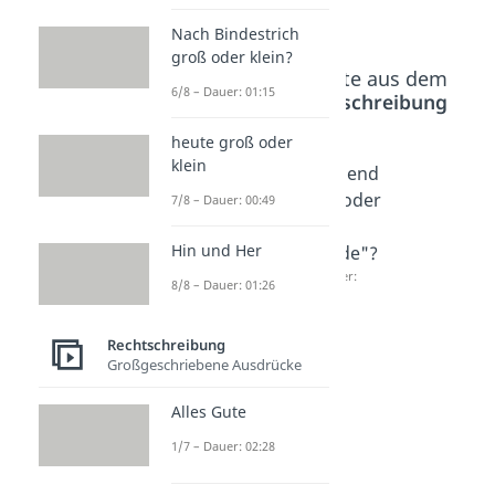
Nach Bindestrich
groß oder klein?
Beliebte Inhalte aus dem
6/8 – Dauer: 01:15
Bereich
Rechtschreibung
heute groß oder
klein
zweima
ein
"zuend
l oder
paar
e" oder
7/8 – Dauer: 00:49
zwei
Mal
"zu
Hin und Her
Mal?
oder
Ende"?
Dauer:
ein
Dauer:
8/8 – Dauer: 01:26
01:06
01:21
paarma
l?
Rechtschreibung
Dauer:
Großgeschriebene Ausdrücke
01:09
Alles Gute
1/7 – Dauer: 02:28