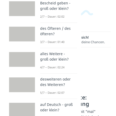
Bescheid geben -
groß oder klein?
2/7 – Dauer: 02:02
des Öfteren / des
öfteren?
Lernen lohnt sich!
Entdecke hier deine Chancen.
3/7 – Dauer: 01:40
alles Weitere -
groß oder klein?
4/7 – Dauer: 02:24
desweiteren oder
des Weiteren?
5/7 – Dauer: 02:07
Weitere Inhalte:
Rechtschreibung
auf Deutsch - groß
oder klein?
Schreibung: Wörter mit "mal"