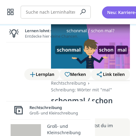
Suche
Neu: Karriere
Lernen lohnt sich!
Entdecke hier deine Chancen.
Lernplan
Merken
Link teilen
Rechtschreibung
Schreibung: Wörter mit "mal"
schonmal / schon
mal? (Video)
Rechtschreibung
Groß- und Kleinschreibung
Weitere Infos erhältst du im
Groß- und
Beitrag zum Video
Kleinschreibung