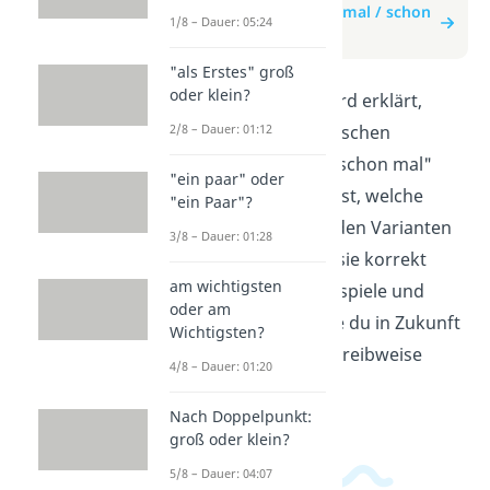
zum Beitrag: schonmal / schon
1/8 – Dauer: 05:24
mal?
"als Erstes" groß
oder klein?
In diesem Video wird erklärt,
2/8 – Dauer: 01:12
wann man im Deutschen
"schonmal" bzw. "schon mal"
"ein paar" oder
schreibt. Du erfährst, welche
"ein Paar"?
Bedeutung die beiden Varianten
3/8 – Dauer: 01:28
haben und wie du sie korrekt
am wichtigsten
einsetzt. Durch Beispiele und
oder am
Tipps lernst du, wie du in Zukunft
Wichtigsten?
auf die richtige Schreibweise
4/8 – Dauer: 01:20
achten kannst.
Nach Doppelpunkt:
groß oder klein?
5/8 – Dauer: 04:07