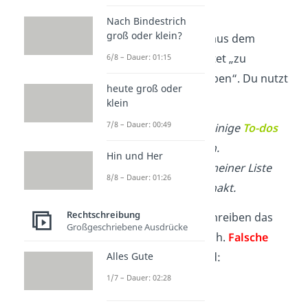
kleinem „
d
“.
Nach Bindestrich
groß oder klein?
Das Wort stammt aus dem
Englischen
, bedeutet „zu
6/8 – Dauer: 01:15
erledigende Aufgaben“. Du nutzt
heute groß oder
es als
Substantiv
.
klein
7/8 – Dauer: 00:49
✓
Ich muss noch einige
To-dos
für heute erledigen.
Hin und Her
✓
Die
To-dos
auf meiner Liste
8/8 – Dauer: 01:26
sind fast alle abgehakt.
Rechtschreibung
Viele Menschen schreiben das
Großgeschriebene Ausdrücke
Wort „To-dos“ falsch.
F
alsche
Schreibweisen
sind:
Alles Gute
1/7 – Dauer: 02:28
✗
„To Do’s“
✗
„ToDos“