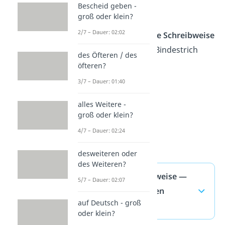
Bescheid geben -
✗
„Todos“
groß oder klein?
2/7 – Dauer: 02:02
Merke:
Die
korrekte Schreibweise
ist also immer mit Bindestrich
des Öfteren / des
und kleinem „d“.
öfteren?
3/7 – Dauer: 01:40
alles Weitere -
groß oder klein?
4/7 – Dauer: 02:24
desweiteren oder
des Weiteren?
To-dos Schreibweise —
5/7 – Dauer: 02:07
häufigste Fragen
auf Deutsch - groß
(ausklappen)
oder klein?