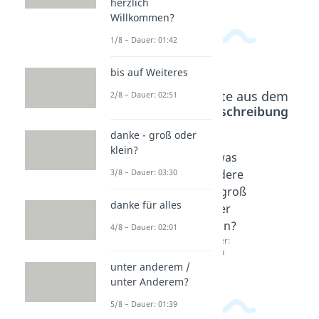
herzlich
Willkommen?
1/8 – Dauer: 01:42
bis auf Weiteres
Beliebte Inhalte aus dem
2/8 – Dauer: 02:51
Bereich
Rechtschreibung
danke - groß oder
klein?
ähnlich
das
etwas
3/8 – Dauer: 03:30
es -
beste -
andere
groß
groß
s - groß
danke für alles
oder
oder
oder
klein?
klein?
klein?
4/8 – Dauer: 02:01
Dauer:
Dauer:
Dauer:
01:59
01:48
03:09
unter anderem /
unter Anderem?
5/8 – Dauer: 01:39