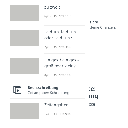
zu zweit
6/8 – Dauer: 01:33
Lernen lohnt sich!
Entdecke hier deine Chancen.
Leidtun, leid tun
oder Leid tun?
7/8 – Dauer: 03:05
Einiges / einiges -
groß oder klein?
8/8 – Dauer: 01:30
Weitere Inhalte:
Rechtschreibung
Zeitangaben Schreibung
Rechtschreibung
Feststehende Ausdrücke
Zeitangaben
per se
1/4 – Dauer: 05:10
Dauer: 03:20
wie folgt