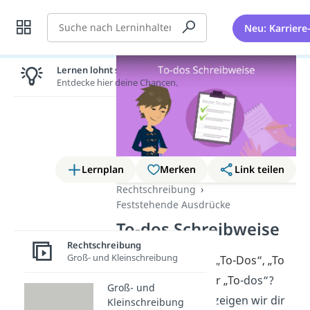
Suche
Neu: Karriere
Lernen lohnt sich!
Entdecke hier deine Chancen.
Lernplan
Merken
Link teilen
Rechtschreibung
Feststehende Ausdrücke
To-dos Schreibweise
Rechtschreibung
Groß- und Kleinschreibung
Heißt es eigentlich „
To-Dos“, „To
Do’s“, „Todos“ oder „To
-dos“?
Groß- und
Hier und im
Video
zeigen wir dir
Kleinschreibung