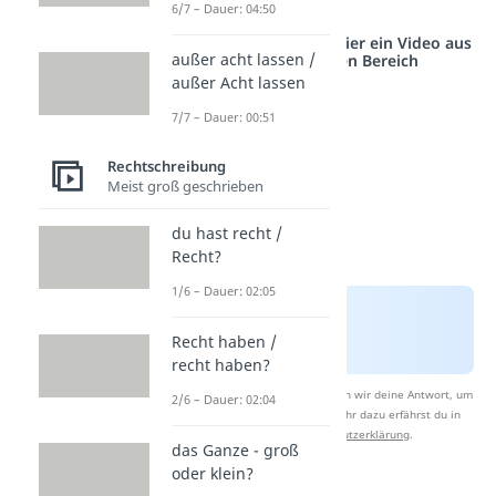
6/7 – Dauer: 04:50
Studyflix vernetzt: Hier ein Video aus
außer acht lassen /
einem anderen Bereich
außer Acht lassen
7/7 – Dauer: 00:51
Rechtschreibung
Meist groß geschrieben
du hast recht /
Recht?
1/6 – Dauer: 02:05
Recht haben /
recht haben?
Nach Beantwortung speichern wir deine Antwort, um
2/6 – Dauer: 02:04
Studyflix zu verbessern. Mehr dazu erfährst du in
unserer
Datenschutzerklärung
.
das Ganze - groß
oder klein?