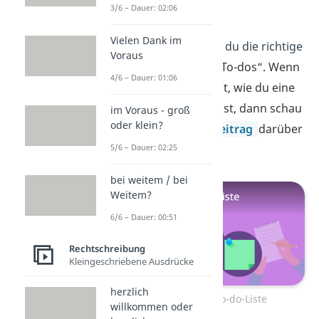
To-do-Liste
3/6 – Dauer: 02:06
Vielen Dank im
Super! Jetzt kennst du die richtige
Voraus
Schreibweise von
„To-dos“. Wenn
4/6 – Dauer: 01:06
du wissen möchtest, wie du eine
To-do-Liste
schreibst, dann schau
im Voraus - groß
oder klein?
dir jetzt unseren
Beitrag
darüber
an.
5/6 – Dauer: 02:25
bei weitem / bei
Weitem?
6/6 – Dauer: 00:51
Rechtschreibung
Kleingeschriebene Ausdrücke
herzlich
Zum Video: To-do-Liste
willkommen oder