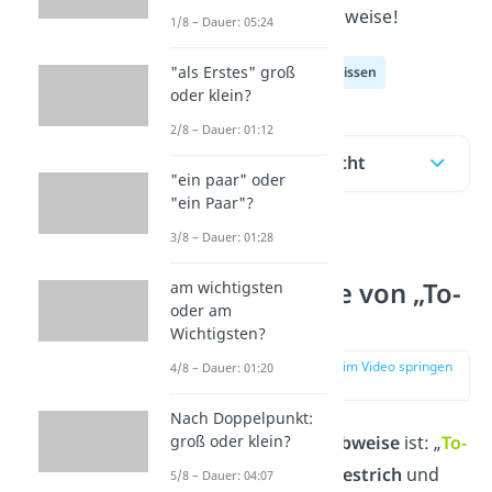
die richtige Schreibweise!
1/8 – Dauer: 05:24
"als Erstes" groß
Deutsch Allgemeinwissen
oder klein?
2/8 – Dauer: 01:12
Inhaltsübersicht
"ein paar" oder
"ein Paar"?
3/8 – Dauer: 01:28
Die richtige
Schreibweise von „To-
am wichtigsten
oder am
dos“
Wichtigsten?
zur Stelle im Video springen
4/8 – Dauer: 01:20
(00:10)
Nach Doppelpunkt:
groß oder klein?
Die
richtige Schreibweise
ist: „
To-
dos
“, also mit
Bindestrich
und
5/8 – Dauer: 04:07