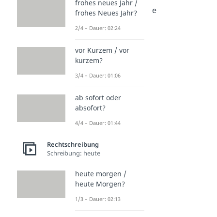
Dauer: 02:11
frohes neues Jahr /
To-dos Schreibweise
frohes Neues Jahr?
Dauer: 01:00
2/4 – Dauer: 02:24
vor Kurzem / vor
kurzem?
3/4 – Dauer: 01:06
ab sofort oder
absofort?
4/4 – Dauer: 01:44
Rechtschreibung
Schreibung: heute
heute morgen /
heute Morgen?
1/3 – Dauer: 02:13