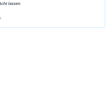
cht lassen
.
n
.