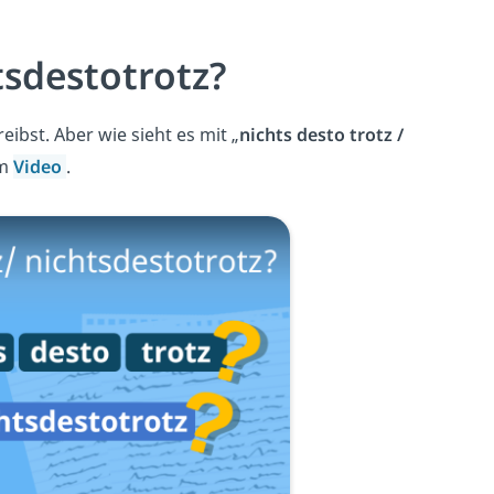
tsdestotrotz?
reibst. Aber wie sieht es mit „
nichts desto trotz /
em
Video
.