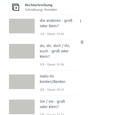
Dauer: 02:00
Rechtschreibung
Sharmuta
Schreibung: Anreden
Dauer: 01:47
Talahon Bedeutung
die anderen - groß
oder klein?
Dauer: 02:25
Mashallah
1/8 – Dauer: 01:43
Dauer: 01:24
Inshallah Bedeutung
du, dir, dich / ihr,
Dauer: 01:35
euch - groß oder
Hamdulillah
klein?
Dauer: 02:34
2/8 – Dauer: 01:56
Hallo ihr
beiden/Beiden
3/8 – Dauer: 05:16
Sie / sie - groß
oder klein?
4/8 – Dauer: 02:14