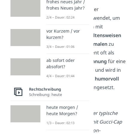
frohes neues Jahr /
frohes Neues Jahr?
„
Talahon
“ wird in der
Jugendsprache
verwendet, um
2/4 – Dauer: 02:24
einen jungen Mann mit
vor Kurzem / vor
bestimmten Verhaltensweisen
kurzem?
und
äußeren Merkmalen
zu
3/4 – Dauer: 01:06
beschreiben
. Es dient oft als
ab sofort oder
stereotype Bezeichnung
für eine
absofort?
spezifische Gruppe und wird in
4/4 – Dauer: 01:44
Gesprächen häufig
humorvoll
oder
sarkastisch
eingesetzt.
Rechtschreibung
Schreibung: heute
Beispiel:
heute morgen /
„Das ist doch der typische
heute Morgen?
Talahon
-Look mit Gucci-Cap
1/3 – Dauer: 02:13
und Louis Vuitton-