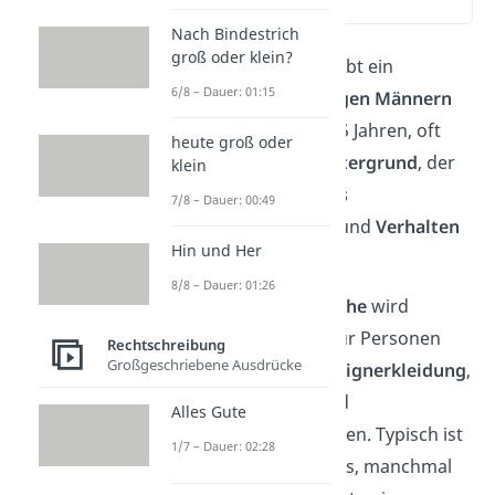
(00:16)
Nach Bindestrich
groß oder klein?
„
Talahon
“ beschreibt ein
6/8 – Dauer: 01:15
Stereotyp
von
jungen Männern
zwischen 15 und 25 Jahren, oft
heute groß oder
mit
Migrationshintergrund
, der
klein
durch sein
äußeres
7/8 – Dauer: 00:49
Erscheinungsbild
und
Verhalten
Hin und Her
auffällt.
8/8 – Dauer: 01:26
In der
Jugendsprache
wird
„Talahon“ häufig für Personen
Rechtschreibung
Großgeschriebene Ausdrücke
verwendet, die
Designerkleidung
,
wie Gucci-Caps und
Alles Gute
Bauchtaschen
tragen. Typisch ist
1/7 – Dauer: 02:28
ein selbstbewusstes, manchmal