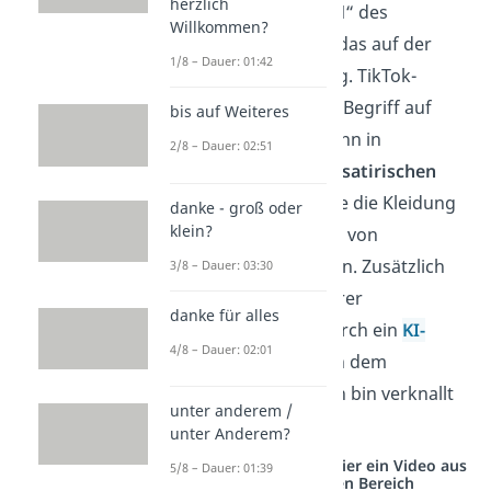
herzlich
Lied
„TA3AL LAHON“ des
Willkommen?
Künstlers
Hassan
, das auf der
1/8 – Dauer: 01:42
Plattform
viral
ging. TikTok-
Nutzer griffen den Begriff auf
bis auf Weiteres
und verwendeten ihn in
2/8 – Dauer: 02:51
humorvollen
oder
satirischen
Videos, in denen sie die Kleidung
danke - groß oder
klein?
oder das Verhalten von
„Talahons“ imitieren. Zusätzlich
3/8 – Dauer: 03:30
entstand ein weiterer
danke für alles
beliebter Trend
durch ein
KI-
4/8 – Dauer: 02:01
generiertes
Lied, in dem
gesungen wird „Ich bin verknallt
unter anderem /
in einen Talahon“.
unter Anderem?
Studyflix vernetzt: Hier ein Video aus
5/8 – Dauer: 01:39
einem anderen Bereich