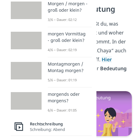
Morgen / morgen -
Chaya Bedeutung
groß oder klein?
3/6 – Dauer: 02:12
Sehr gut! Jetzt weißt du, was
„Talahon“ bedeutet und woher
morgen Vormittag
- groß oder klein?
der TikTok-Trend kommt. In der
Jugendsprache ist „Chaya“ auch
4/6 – Dauer: 02:19
ein wichtiger Begriff.
Hier
Montagmorgen /
erfährst du alles zur
Bedeutung
Montag morgen?
von
„
Chaya
“.
5/6 – Dauer: 01:19
morgends oder
morgens?
6/6 – Dauer: 01:05
Rechtschreibung
Schreibung: Abend