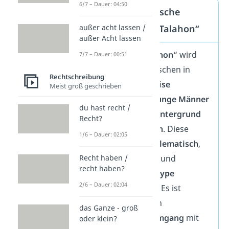
6/7 – Dauer: 04:50
Die problematische
außer acht lassen /
Nutzung von „Talahon“
außer Acht lassen
Der Begriff „
Talahon
“ wird
7/7 – Dauer: 00:51
von einigen Menschen in
Rechtschreibung
abwertender Weise
Meist groß geschrieben
verwendet, um
junge Männer
du hast recht /
mit
Migrationshintergrund
Recht?
zu
stigmatisieren
. Diese
1/6 – Dauer: 02:05
Nutzung ist
problematisch
,
Recht haben /
da sie
Vorurteile
und
recht haben?
negative Stereotype
2/6 – Dauer: 02:04
verstärken kann. Es ist
wichtig, auf einen
das Ganze - groß
respektvollen Umgang
mit
oder klein?