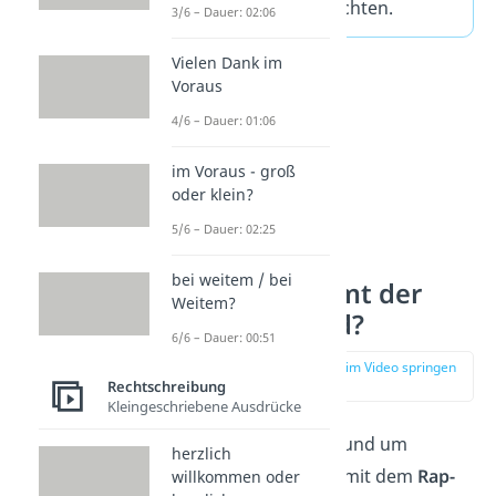
dem Begriff zu achten.
3/6 – Dauer: 02:06
Vielen Dank im
Voraus
4/6 – Dauer: 01:06
im Voraus - groß
oder klein?
5/6 – Dauer: 02:25
bei weitem / bei
Woher kommt der
Weitem?
TikTok-Trend?
6/6 – Dauer: 00:51
zur Stelle im Video springen
(01:19)
Rechtschreibung
Kleingeschriebene Ausdrücke
Der
TikTok-Trend
rund um
herzlich
„
Talahon
“ begann mit dem
Rap-
willkommen oder