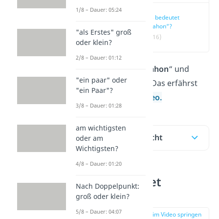
1/8 – Dauer: 05:24
Was bedeutet
„Talahon“?
"als Erstes" groß
(00:16)
oder klein?
2/8 – Dauer: 01:12
Was bedeutet „
Talahon
“ und
"ein paar" oder
woher kommt es? Das erfährst
"ein Paar"?
du hier und im
Video.
3/8 – Dauer: 01:28
am wichtigsten
Inhaltsübersicht
oder am
Wichtigsten?
4/8 – Dauer: 01:20
Was bedeutet
Nach Doppelpunkt:
„Talahon“?
groß oder klein?
5/8 – Dauer: 04:07
zur Stelle im Video springen