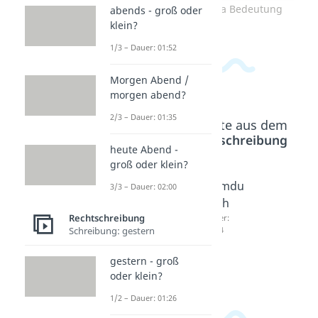
Zum Video: Chaya Bedeutung
abends - groß oder
klein?
1/3 – Dauer: 01:52
Morgen Abend /
morgen abend?
2/3 – Dauer: 01:35
Beliebte Inhalte aus dem
Bereich
Rechtschreibung
heute Abend -
groß oder klein?
Mashall
Inshalla
Hamdu
3/3 – Dauer: 02:00
ah
h
lillah
Rechtschreibung
Dauer:
Bedeut
Dauer:
Schreibung: gestern
01:24
02:34
ung
Dauer:
gestern - groß
01:35
oder klein?
1/2 – Dauer: 01:26