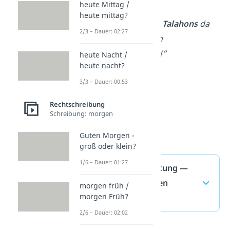
heute Mittag /
Bauchtasche.“
heute mittag?
„Schau mal, die
Talahons
da
2/3 – Dauer: 02:27
drüben machen
Schattenboxen!“
heute Nacht /
heute nacht?
3/3 – Dauer: 00:53
Rechtschreibung
Schreibung: morgen
Guten Morgen -
groß oder klein?
1/6 – Dauer: 01:27
Talahon Bedeutung —
häufigste Fragen
morgen früh /
morgen Früh?
(ausklappen)
2/6 – Dauer: 02:02