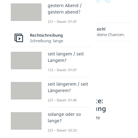
gestern Abend /
gestern abend?
2/2 – Dauer: 01:47
Lernen lohnt sich!
Entdecke hier deine Chancen.
Rechtschreibung
Schreibung: lange
seit langem / seit
Langem?
1/3 – Dauer: 01:07
seit längerem / seit
Längerem?
Weitere Inhalte:
2/3 – Dauer: 01:46
Rechtschreibung
solange oder so
Arabische Jugendworte
lange?
Vallah / Wallah
3/3 – Dauer: 02:23
Dauer: 02:29
Habibi Bedeutung