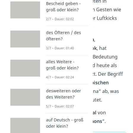
provokantes Auftreten in
Bescheid geben -
Gruppen, das durch Gesten wie
groß oder klein?
Schattenboxen oder Luftkicks
2/7 – Dauer: 02:02
unterstrichen wird.
des Öfteren / des
öfteren?
Durch
Social Media
,
insbesondere
TikTok
, hat
3/7 – Dauer: 01:40
„Talahon“ stark an Bedeutung
alles Weitere -
gewonnen und wird heute als
groß oder klein?
Jugendwort
genutzt. Der Begriff
4/7 – Dauer: 02:24
leitet sich vom
arabischen
Ausdruck
„taeal huna“ ab, was
desweiteren oder
des Weiteren?
„
Komm her!
“ bedeutet.
5/7 – Dauer: 02:07
Übrigens:
Der
Plural
von
auf Deutsch - groß
„Talahon“ ist „
Talahons
“.
oder klein?