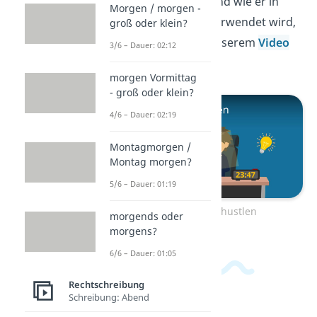
„
hustlen
“
steckt und wie er in
Morgen / morgen -
sozialen Medien verwendet wird,
groß oder klein?
zeigen wir dir in unserem
Video
3/6 – Dauer: 02:12
dazu!
morgen Vormittag
- groß oder klein?
4/6 – Dauer: 02:19
Montagmorgen /
Montag morgen?
5/6 – Dauer: 01:19
Zum Video: hustlen
morgends oder
morgens?
6/6 – Dauer: 01:05
Rechtschreibung
Schreibung: Abend