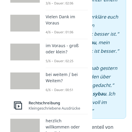
3/6 – Dauer: 02:06
Post:
–
Person A: „Ich erkläre euch
Vielen Dank im
Voraus
jetzt, warum mein
4/6 – Dauer: 01:06
Musikgeschmack besser ist.“
–
Person B: „
Sybau
, mein
im Voraus - groß
Musikgeschmack ist besser.“
oder klein?
im
Chatverlauf
5/6 – Dauer: 02:25
–
Person A: „Ich hab gestern
bei weitem / bei
wieder vier Stunden über
Weitem?
Philosophie nachgedacht.“
6/6 – Dauer: 00:51
–
Person B: „Bro,
sybau
. Ich
war auch wieder voll im
Rechtschreibung
Kleingeschriebene Ausdrücke
Gedankenchaos.“
herzlich
Übrigens:
Das Gegenteil von
willkommen oder