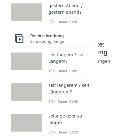
gestern Abend /
gestern abend?
2/2 – Dauer: 01:47
Rechtschreibung
Schreibung: lange
Weitere Inhalte:
Rechtschreibung
seit langem / seit
Jugendworte: Abkürzungen
Langem?
lmao Abkürzung
1/3 – Dauer: 01:07
Dauer: 02:33
tbh Abkürzung
seit längerem / seit
Dauer: 02:06
Längerem?
NPC
Dauer: 02:45
2/3 – Dauer: 01:46
Sybau
Dauer: 02:21
solange oder so
fml Abkürzung
lange?
Dauer: 01:29
3/3 – Dauer: 02:23