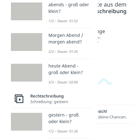
Beliebte Inhalte aus dem
abends - groß oder
Bereich
Rechtschreibung
klein?
1/3 – Dauer: 01:52
fml
sus
cringe
Morgen Abend /
Abkürz
Dauer:
Dauer:
morgen abend?
02:25
02:07
ung
2/3 – Dauer: 01:35
Dauer:
01:29
heute Abend -
groß oder klein?
3/3 – Dauer: 02:00
Rechtschreibung
Schreibung: gestern
Lernen lohnt sich!
gestern - groß
Entdecke hier deine Chancen.
oder klein?
1/2 – Dauer: 01:26