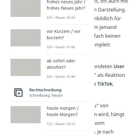
desinteressiert wirkt, oft auch mit
frohes neues Jahr /
frohes Neues Jahr?
einer übertriebenen Darstellung.
Die Szene steht sinnbildlich für
2/4 – Dauer: 02:24
den Moment, in dem jemand
vor Kurzem / vor
etwas hört, das einfach keinen
kurzem?
Sinn
ergibt oder komplett
3/4 – Dauer: 01:06
übertrieben ist.
ab sofort oder
Wenig später verwendeten
User
absofort?
regelmäßig „sybau“ als Reaktion
4/4 – Dauer: 01:44
auf Plattformen wie
TikTok
,
Rechtschreibung
Instagram und X.
Schreibung: heute
Wichtig:
Wie „sybau“ von
heute morgen /
anderen verstanden wird, hängt
heute Morgen?
stark vom
Ton
und vom
1/3 – Dauer: 02:13
Zusammenhang ab. Je nach