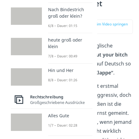
Was bedeutet
Nach Bindestrich
„sybau“?
groß oder klein?
zur Stelle im Video springen
6/8 – Dauer: 01:15
(00:16)
heute groß oder
„Sybau“ ist eine englische
klein
Abkürzung für
„
Shut your bitch
7/8 – Dauer: 00:49
ass up“
. Das heißt auf Deutsch so
Hin und Her
viel wie:
„Halt die Klappe“
.
8/8 – Dauer: 01:26
Der Ausdruck klingt erstmal
unfreundlich und aggressiv, doch
Rechtschreibung
Großgeschriebene Ausdrücke
in den sozialen Medien ist die
Aussage oft nicht ernst gemeint.
Alles Gute
Sie wird verwendet, wenn jemand
1/7 – Dauer: 02:28
etwas sagt, das nicht wirklich