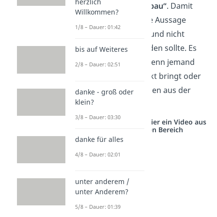
herzlich
sybau ist
„
don’t sybau“
. Damit
Willkommen?
zeigst du, dass eine Aussage
1/8 – Dauer: 01:42
genau
richtig
war und nicht
unterbrochen werden sollte. Es
bis auf Weiteres
wird oft benutzt, wenn jemand
2/8 – Dauer: 02:51
etwas auf den Punkt bringt oder
etwas sagt, das vielen aus der
danke - groß oder
klein?
Seele spricht.
3/8 – Dauer: 03:30
Studyflix vernetzt: Hier ein Video aus
einem anderen Bereich
danke für alles
4/8 – Dauer: 02:01
unter anderem /
unter Anderem?
5/8 – Dauer: 01:39