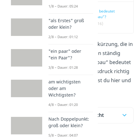
1/8 – Dauer: 05:24
Was bedeutet
„sybau“?
"als Erstes" groß
(00:16)
oder klein?
2/8 – Dauer: 01:12
„Sybau“
ist eine Abkürzung, die in
"ein paar" oder
den sozialen Medien ständig
"ein Paar"?
auftaucht. Was „sybau“ bedeutet
3/8 – Dauer: 01:28
und wie du den Ausdruck richtig
verwendest, erfährst du hier und
am wichtigsten
oder am
im
Video!
Wichtigsten?
4/8 – Dauer: 01:20
Inhaltsübersicht
Nach Doppelpunkt:
groß oder klein?
5/8 – Dauer: 04:07