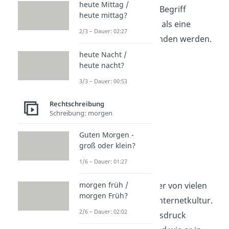
heute Mittag /
Situation kann der Begriff
heute mittag?
ironisch
oder auch als eine
2/3 – Dauer: 02:27
Beleidigung verstanden werden.
heute Nacht /
heute nacht?
3/3 – Dauer: 00:53
Rechtschreibung
Schreibung: morgen
Guten Morgen -
groß oder klein?
hustlen
1/6 – Dauer: 01:27
„Sybau“ ist nur einer von vielen
morgen früh /
morgen Früh?
Begriffen aus der Internetkultur.
2/6 – Dauer: 02:02
Was hinter dem Ausdruck