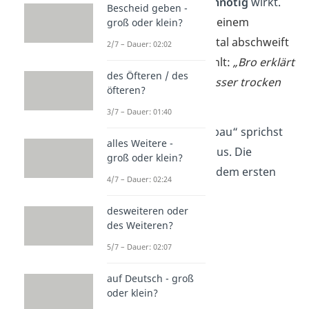
Sinn ergibt
oder
unnötig
wirkt.
Bescheid geben -
Zum Beispiel unter einem
groß oder klein?
Kommentar, der total abschweift
2/7 – Dauer: 02:02
oder Quatsch erzählt:
„Bro erklärt
des Öfteren / des
gerade, warum Wasser trocken
öfteren?
ist — sybau.“
3/7 – Dauer: 01:40
Gut zu wissen:
„Sybau“ sprichst
alles Weitere -
du wie „see-bow“ aus. Die
groß oder klein?
Betonung liegt auf dem ersten
4/7 – Dauer: 02:24
Teil, also
SEE-bow
desweiteren oder
des Weiteren?
5/7 – Dauer: 02:07
auf Deutsch - groß
oder klein?