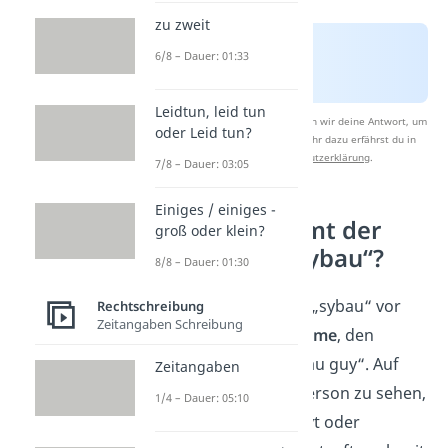
zu zweit
6/8 – Dauer: 01:33
Leidtun, leid tun
Nach Beantwortung speichern wir deine Antwort, um
oder Leid tun?
Studyflix zu verbessern. Mehr dazu erfährst du in
unserer
Datenschutzerklärung
.
7/8 – Dauer: 03:05
Einiges / einiges -
Woher kommt der
groß oder klein?
Ausdruck „sybau“?
8/8 – Dauer: 01:30
Verbreitet hat sich „sybau“ vor
Rechtschreibung
Zeitangaben Schreibung
allem durch ein
Meme
, den
sogenannten „sybau guy“. Auf
Zeitangaben
dem Bild ist eine Person zu sehen,
1/4 – Dauer: 05:10
die sichtlich genervt oder