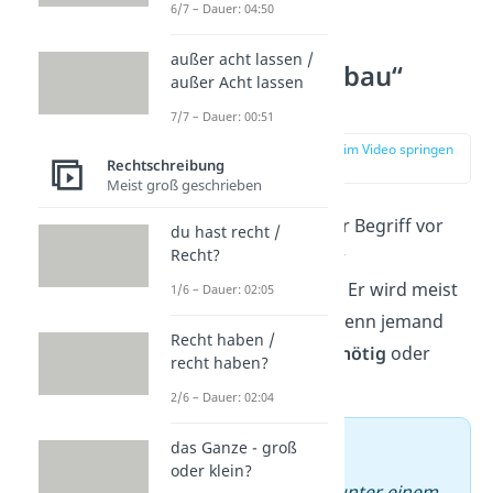
6/7 – Dauer: 04:50
außer acht lassen /
Wie wird „sybau“
außer Acht lassen
verwendet?
7/7 – Dauer: 00:51
zur Stelle im Video springen
Rechtschreibung
(00:49)
Meist groß geschrieben
Im Alltag taucht der Begriff vor
du hast recht /
Recht?
allem in Chats oder
Kommentaren
auf. Er wird meist
1/6 – Dauer: 02:05
dann verwendet, wenn jemand
Recht haben /
etwas sagt, das
unnötig
oder
recht haben?
verwirrend ist.
2/6 – Dauer: 02:04
➡️ Beispiel
das Ganze - groß
oder klein?
ein
Kommentar
unter einem