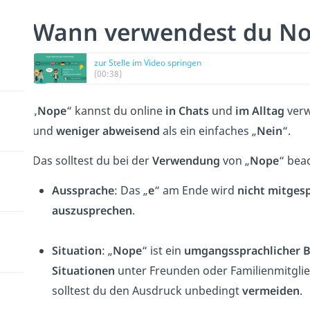
Wann verwendest du N
zur Stelle im Video springen
(00:38)
„
Nope
“ kannst du online
in Chats
und
im Alltag
verw
und
weniger abweisend
als ein einfaches „
Nein
“.
Das solltest du bei der
Verwendung
von „
Nope
“ bea
Aussprache
: Das „
e
“ am Ende wird
nicht
mitges
auszusprechen
.
Situation
: „
Nope
“ ist ein
umgangssprachlicher
B
Situationen
unter Freunden oder Familienmitglie
solltest du den Ausdruck unbedingt
vermeiden
.