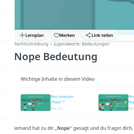
Lernplan
Merken
Link teilen
Rechtschreibung
Jugendworte: Bedeutungen
Nope Bedeutung
Wichtige Inhalte in diesem Video
Was bedeutet
Wa
„Nope“?
No
(00:13)
(00
Jemand hat zu dir „
Nope
“ gesagt und du fragst dich