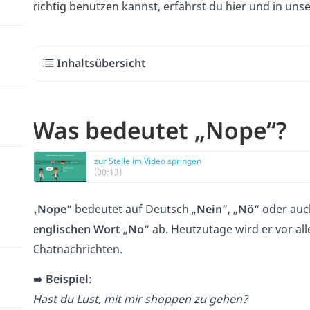
richtig benutzen
kannst, erfährst du hier und in un
Inhaltsübersicht
Was bedeutet „Nope“?
zur Stelle im Video springen
(00:13)
„
Nope
“ bedeutet auf Deutsch „
Nein
“, „
Nö
“ oder auc
englischen Wort
„
No
“ ab. Heutzutage wird er vor a
Chatnachrichten.
➡️
Beispiel
:
Hast du Lust, mit mir shoppen zu gehen?