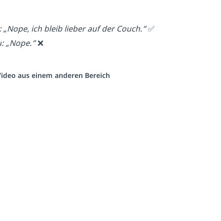
:
„
Nope, ich bleib lieber auf der Couch.“
✅
u: „Nope.“
❌
 Video aus einem anderen Bereich