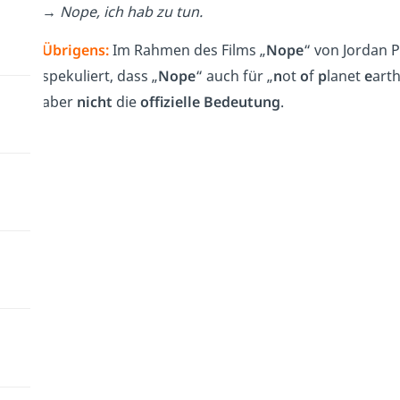
→ Nope, ich hab zu tun.
Übrigens
:
Im Rahmen des Films „
Nope
“ von Jordan P
spekuliert, dass „
Nope
“ auch für „
n
ot
o
f
p
lanet
e
arth
aber
nicht
die
offizielle Bedeutung
.