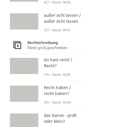
Alman
6/7 – Dauer: 04:50
Dauer: 03:00
tamam
außer acht lassen /
Dauer: 01:54
außer Acht lassen
Blyat Bedeutung
7/7 – Dauer: 00:51
Dauer: 01:47
Cüs
Rechtschreibung
Dauer: 02:42
Azzlack
Meist groß geschrieben
Dauer: 02:08
du hast recht /
Recht?
1/6 – Dauer: 02:05
Recht haben /
recht haben?
2/6 – Dauer: 02:04
das Ganze - groß
oder klein?