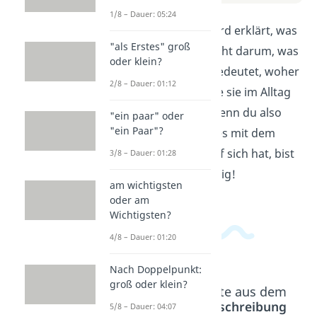
1/8 – Dauer: 05:24
In diesem Video wird erklärt, was
"als Erstes" groß
ein Alman ist. Es geht darum, was
oder klein?
die Bezeichnung bedeutet, woher
2/8 – Dauer: 01:12
sie stammt und wie sie im Alltag
verwendet wird. Wenn du also
"ein paar" oder
"ein Paar"?
wissen willst, was es mit dem
Begriff "Alman" auf sich hat, bist
3/8 – Dauer: 01:28
du hier genau richtig!
am wichtigsten
oder am
Wichtigsten?
4/8 – Dauer: 01:20
Nach Doppelpunkt:
groß oder klein?
Beliebte Inhalte aus dem
Bereich
Rechtschreibung
5/8 – Dauer: 04:07