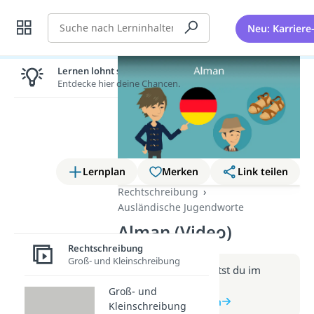
Suche
Neu: Karriere
Lernen lohnt sich!
Entdecke hier deine Chancen.
Lernplan
Merken
Link teilen
Rechtschreibung
Ausländische Jugendworte
Alman (Video)
Rechtschreibung
Groß- und Kleinschreibung
Weitere Infos erhältst du im
Beitrag zum Video
Groß- und
zum Beitrag: Alman
Kleinschreibung