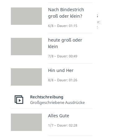
Nach Bindestrich
tamam
Blyat
Cüs
groß oder klein?
Dauer:
Bedeut
Dauer:
6/8 – Dauer: 01:15
01:54
02:42
ung
Dauer:
heute groß oder
01:47
klein
7/8 – Dauer: 00:49
Hin und Her
8/8 – Dauer: 01:26
Rechtschreibung
Großgeschriebene Ausdrücke
Alles Gute
1/7 – Dauer: 02:28