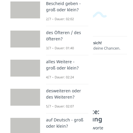
Bescheid geben -
groß oder klein?
2/7 – Dauer: 02:02
des Öfteren / des
öfteren?
Lernen lohnt sich!
Entdecke hier deine Chancen.
3/7 – Dauer: 01:40
alles Weitere -
groß oder klein?
4/7 – Dauer: 02:24
desweiteren oder
des Weiteren?
5/7 – Dauer: 02:07
Weitere Inhalte:
Rechtschreibung
auf Deutsch - groß
oder klein?
Ausländische Jugendworte