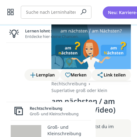
Suche
Neu: Karriere
Lernen lohnt sich!
Entdecke hier deine Chancen.
Lernplan
Merken
Link teilen
Rechtschreibung
Superlative groß oder klein
am nächsten / am
Nächsten? (Video)
Rechtschreibung
Groß- und Kleinschreibung
Weitere Infos erhältst du im
Groß- und
Beitrag zum Video
Kleinschreibung