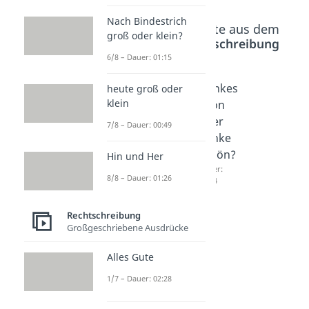
Nach Bindestrich
Beliebte Inhalte aus dem
groß oder klein?
Bereich
Rechtschreibung
6/8 – Dauer: 01:15
die
Bittesc
Dankes
heute groß oder
klein
meiste
hön,
chön
n oder
bittesc
oder
7/8 – Dauer: 00:49
die
hön
danke
Meiste
oder
schön?
Hin und Her
n?
bitte
Dauer:
8/8 – Dauer: 01:26
01:54
Dauer:
schön?
00:57
Dauer:
03:12
Rechtschreibung
Großgeschriebene Ausdrücke
Alles Gute
1/7 – Dauer: 02:28