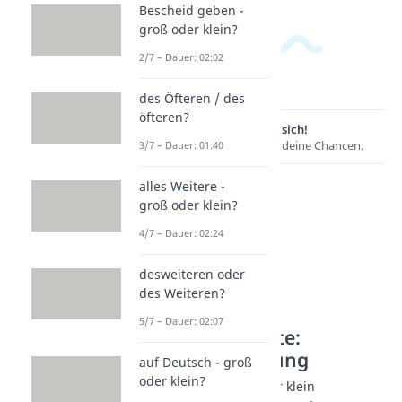
Bescheid geben -
groß oder klein?
2/7 – Dauer: 02:02
des Öfteren / des
öfteren?
Lernen lohnt sich!
Entdecke hier deine Chancen.
3/7 – Dauer: 01:40
alles Weitere -
groß oder klein?
4/7 – Dauer: 02:24
desweiteren oder
des Weiteren?
5/7 – Dauer: 02:07
Weitere Inhalte:
Rechtschreibung
auf Deutsch - groß
oder klein?
Superlative groß oder klein