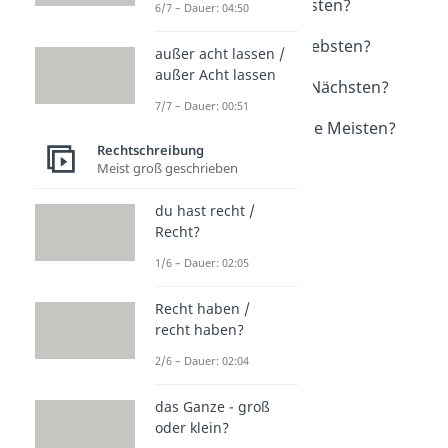
am besten / am Besten?
6/7 – Dauer: 04:50
Dauer: 02:45
am liebsten / am Liebsten?
außer acht lassen /
Dauer: 01:22
außer Acht lassen
am nächsten / am Nächsten?
7/7 – Dauer: 00:51
Dauer: 04:16
die meisten oder die Meisten?
Rechtschreibung
Dauer: 00:57
Meist groß geschrieben
du hast recht /
Recht?
1/6 – Dauer: 02:05
Recht haben /
recht haben?
2/6 – Dauer: 02:04
das Ganze - groß
oder klein?