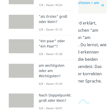
zum Beitrag: am nächsten / am
1/8 – Dauer: 05:24
Nächsten?
"als Erstes" groß
oder klein?
In diesem Video wird erklärt,
2/8 – Dauer: 01:12
wann man im Deutschen "am
nächsten" und wann "am
"ein paar" oder
Nächsten" schreibt. Du lernst, wie
"ein Paar"?
du den Unterschied erkennen
3/8 – Dauer: 01:28
kannst und wie du die beiden
am wichtigsten
Begriffe richtig anwendest. Das
oder am
Video hilft dir bei der korrekten
Wichtigsten?
Verwendung in deiner Sprache.
4/8 – Dauer: 01:20
Nach Doppelpunkt:
groß oder klein?
5/8 – Dauer: 04:07