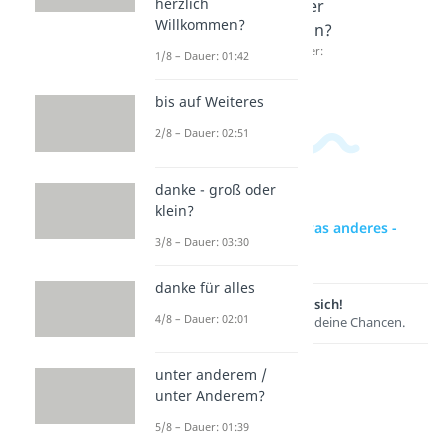
herzlich
Ganzen
Dauer:
oder
02:12
Willkommen?
Dauer:
klein?
01:28
Dauer:
1/8 – Dauer: 01:42
01:11
bis auf Weiteres
2/8 – Dauer: 02:51
danke - groß oder
klein?
zur Videoseite: etwas anderes -
3/8 – Dauer: 03:30
groß oder klein?
danke für alles
Lernen lohnt sich!
4/8 – Dauer: 02:01
Entdecke hier deine Chancen.
unter anderem /
unter Anderem?
5/8 – Dauer: 01:39