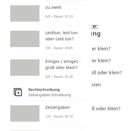
zu zweit
6/8 – Dauer: 01:33
Weitere Inhalte:
Rechtschreibung
Leidtun, leid tun
oder Leid tun?
Formulierungen
ähnliches - groß oder klein?
7/8 – Dauer: 03:05
Dauer: 01:59
das beste - groß oder klein?
Einiges / einiges -
Dauer: 01:48
groß oder klein?
etwas anderes - groß oder klein?
8/8 – Dauer: 01:30
Dauer: 03:09
im Großen und Ganzen
Rechtschreibung
Dauer: 01:28
Zeitangaben Schreibung
insofern als dass
Dauer: 02:12
Zeitangaben
jeder einzelne - groß oder klein?
Dauer: 01:11
1/4 – Dauer: 05:10