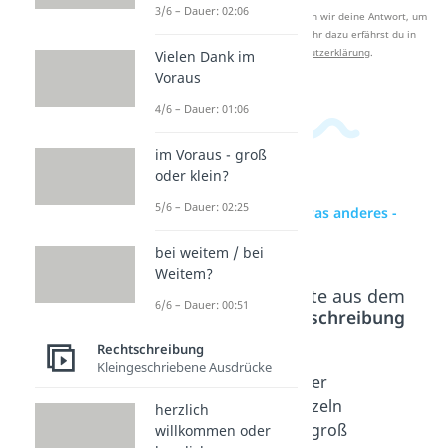
3/6 – Dauer: 02:06
Nach Beantwortung speichern wir deine Antwort, um
Studyflix zu verbessern. Mehr dazu erfährst du in
unserer
Datenschutzerklärung
.
Vielen Dank im
Voraus
4/6 – Dauer: 01:06
im Voraus - groß
oder klein?
5/6 – Dauer: 02:25
zur Videoseite: etwas anderes -
groß oder klein?
bei weitem / bei
Weitem?
Beliebte Inhalte aus dem
6/6 – Dauer: 00:51
Bereich
Rechtschreibung
Rechtschreibung
Kleingeschriebene Ausdrücke
im
insofer
jeder
Großen
n als
einzeln
herzlich
und
dass
e - groß
willkommen oder