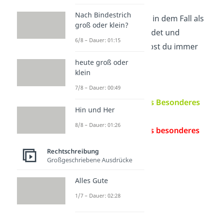
Nach Bindestrich
„Besonderes“ wird in dem Fall als
groß oder klein?
Substantiv
verwendet und
6/8 – Dauer: 01:15
Substantive schreibst du immer
groß
.
heute groß oder
klein
Zum Beispiel:
7/8 – Dauer: 00:49
„Ich habe
etwas Besonderes
Hin und Her
erreicht.“
✓
8/8 – Dauer: 01:26
„Ich habe
etwas besonderes
erreicht.“
✗
Rechtschreibung
Großgeschriebene Ausdrücke
Alles Gute
1/7 – Dauer: 02:28