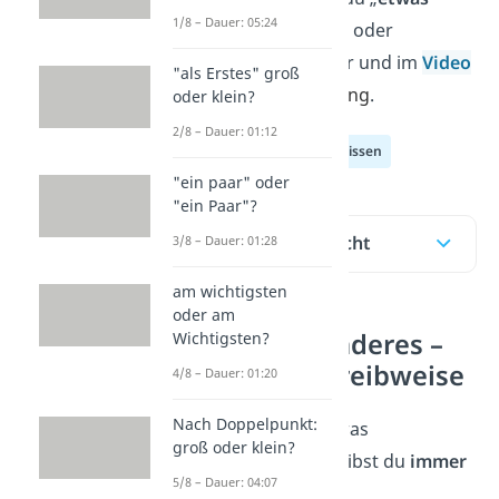
1/8 – Dauer: 05:24
Besonderes
“ groß- oder
kleinschreibst? Hier und im
Video
"als Erstes" groß
fi
ndest du die Lösung
.
oder klein?
2/8 – Dauer: 01:12
Deutsch Allgemeinwissen
"ein paar" oder
"ein Paar"?
Inhaltsübersicht
3/8 – Dauer: 01:28
am wichtigsten
oder am
Etwas Besonderes –
Wichtigsten?
richtige Schreibweise
4/8 – Dauer: 01:20
Nach Doppelpunkt:
Den Ausdruck „etwas
groß oder klein?
Besonderes“ schreibst du
immer
5/8 – Dauer: 04:07
groß
.