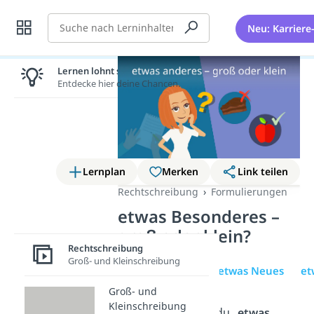
Suche
Neu: Karriere
Lernen lohnt sich!
Entdecke hier deine Chancen.
Lernplan
Merken
Link teilen
Rechtschreibung
Formulierungen
etwas Besonderes –
groß oder klein?
Rechtschreibung
Groß- und Kleinschreibung
etwas anderes
etwas Neues
et
Groß- und
Kleinschreibung
Du fragst dich, ob du „
etwas