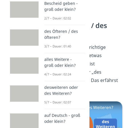
Bescheid geben -
groß oder klein?
2/7 – Dauer: 02:02
desweiteren / des
des Öfteren / des
Weiteren?
öfteren?
Jetzt kennst du die richtige
3/7 – Dauer: 01:40
Schreibweise von „etwas
alles Weitere -
Besonderes“. Aber ist
groß oder klein?
„desweiteren“ oder „des
4/7 – Dauer: 02:24
Weiteren“ korrekt? Das erfährst
desweiteren oder
du
hier.
des Weiteren?
5/7 – Dauer: 02:07
auf Deutsch - groß
oder klein?