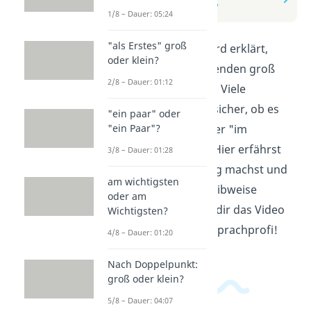
oder im folgenden?
1/8 – Dauer: 05:24
"als Erstes" groß
In diesem Video wird erklärt,
oder klein?
wann man im Folgenden groß
2/8 – Dauer: 01:12
oder klein schreibt. Viele
Menschen sind unsicher, ob es
"ein paar" oder
"ein Paar"?
"im folgenden" oder "im
Folgenden" heißt. Hier erfährst
3/8 – Dauer: 01:28
du, wie du es richtig machst und
am wichtigsten
kannst deine Schreibweise
oder am
verbessern. Schau dir das Video
Wichtigsten?
an und werde ein Sprachprofi!
4/8 – Dauer: 01:20
Nach Doppelpunkt:
groß oder klein?
5/8 – Dauer: 04:07