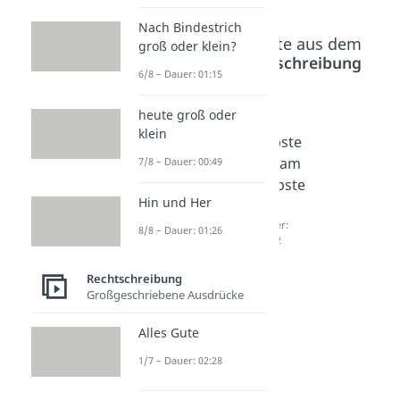
Nach Bindestrich
Beliebte Inhalte aus dem
groß oder klein?
Bereich
Rechtschreibung
6/8 – Dauer: 01:15
heute groß oder
als
am
am
klein
nächst
besten
liebste
es / als
/ am
n / am
7/8 – Dauer: 00:49
Nächst
Besten
Liebste
Hin und Her
es?
?
n?
Dauer:
Dauer:
Dauer:
8/8 – Dauer: 01:26
01:16
02:45
01:22
Rechtschreibung
Großgeschriebene Ausdrücke
Alles Gute
1/7 – Dauer: 02:28