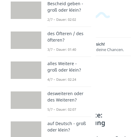
Bescheid geben -
groß oder klein?
2/7 – Dauer: 02:02
des Öfteren / des
öfteren?
Lernen lohnt sich!
Entdecke hier deine Chancen.
3/7 – Dauer: 01:40
alles Weitere -
groß oder klein?
4/7 – Dauer: 02:24
desweiteren oder
des Weiteren?
5/7 – Dauer: 02:07
Weitere Inhalte:
Rechtschreibung
auf Deutsch - groß
oder klein?
Überleitungen