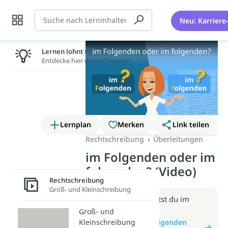
Suche
Neu: Karriere
Lernen lohnt sich!
Entdecke hier deine Chancen.
Lernplan
Merken
Link teilen
Rechtschreibung
Überleitungen
im Folgenden oder im
folgenden? (Video)
Rechtschreibung
Groß- und Kleinschreibung
Weitere Infos erhältst du im
Beitrag zum Video
Groß- und
Kleinschreibung
zum Beitrag: im Folgenden