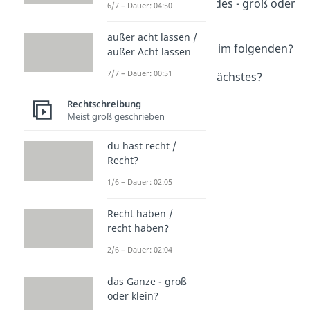
Folgendes / folgendes - groß oder
6/7 – Dauer: 04:50
klein?
Dauer: 02:02
außer acht lassen /
im Folgenden oder im folgenden?
außer Acht lassen
Dauer: 02:53
7/7 – Dauer: 00:51
als nächstes / als Nächstes?
Dauer: 01:16
Rechtschreibung
Meist groß geschrieben
du hast recht /
Recht?
1/6 – Dauer: 02:05
Recht haben /
recht haben?
2/6 – Dauer: 02:04
das Ganze - groß
oder klein?