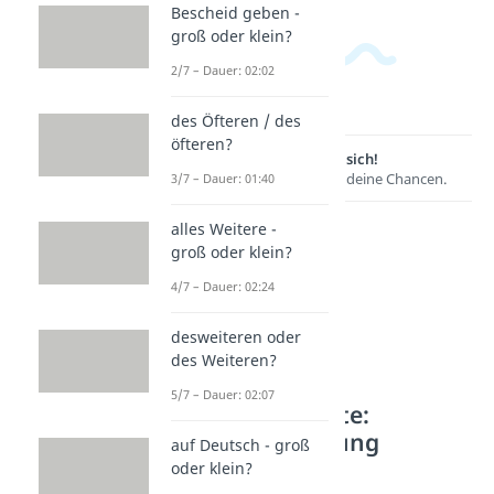
Bescheid geben -
groß oder klein?
2/7 – Dauer: 02:02
des Öfteren / des
öfteren?
Lernen lohnt sich!
Entdecke hier deine Chancen.
3/7 – Dauer: 01:40
alles Weitere -
groß oder klein?
4/7 – Dauer: 02:24
desweiteren oder
des Weiteren?
5/7 – Dauer: 02:07
Weitere Inhalte:
Rechtschreibung
auf Deutsch - groß
oder klein?
Mehrzahlen