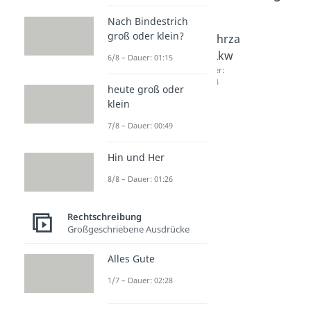
Nach Bindestrich
groß oder klein?
Mehrza
Mehrza
Mehrza
hl
hl
hl Lkw
6/8 – Dauer: 01:15
Praktik
Espress
Dauer:
01:44
um
o
heute groß oder
klein
Dauer:
Dauer:
03:29
01:24
7/8 – Dauer: 00:49
Hin und Her
8/8 – Dauer: 01:26
Rechtschreibung
Großgeschriebene Ausdrücke
Alles Gute
1/7 – Dauer: 02:28