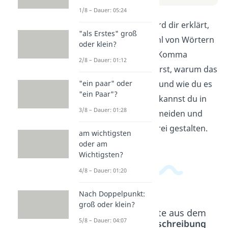
1/8 – Dauer: 05:24
In diesem Video wird dir erklärt,
"als Erstes" groß
wie du die Mehrzahl von Wörtern
oder klein?
korrekt mit einem Komma
2/8 – Dauer: 01:12
schreibst. Du erfährst, warum das
"ein paar" oder
Komma wichtig ist und wie du es
"ein Paar"?
richtig einsetzt. So kannst du in
3/8 – Dauer: 01:28
Zukunft Fehler vermeiden und
deine Texte fehlerfrei gestalten.
am wichtigsten
oder am
Wichtigsten?
4/8 – Dauer: 01:20
Nach Doppelpunkt:
groß oder klein?
Beliebte Inhalte aus dem
5/8 – Dauer: 04:07
Bereich
Rechtschreibung