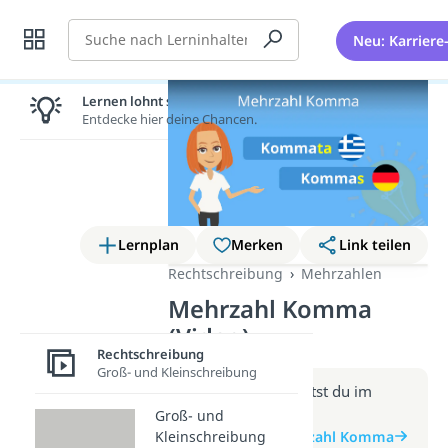
Suche
Neu: Karriere
Lernen lohnt sich!
Entdecke hier deine Chancen.
Lernplan
Merken
Link teilen
Rechtschreibung
Mehrzahlen
Mehrzahl Komma
(Video)
Rechtschreibung
Groß- und Kleinschreibung
Weitere Infos erhältst du im
Beitrag zum Video
Groß- und
Kleinschreibung
zum Beitrag: Mehrzahl Komma