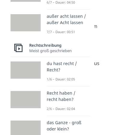
Index Plural
6/7 – Dauer: 04:50
Dauer: 03:20
Mehrzahl Komma
außer acht lassen /
Dauer: 01:53
außer Acht lassen
Mehrzahl Praktikum
7/7 – Dauer: 00:51
Dauer: 03:29
Mehrzahl Espresso
Rechtschreibung
Dauer: 01:24
Mehrzahl Lkw
Meist groß geschrieben
Dauer: 01:44
Mehrzahl von Globus
du hast recht /
Recht?
Dauer: 01:09
Mehrzahl Pizza
1/6 – Dauer: 02:05
Dauer: 00:59
Kniee
Recht haben /
Dauer: 01:15
recht haben?
2/6 – Dauer: 02:04
das Ganze - groß
oder klein?