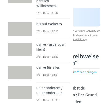
herzlich
Willkommen?
1/8 – Dauer: 01:42
bis auf Weiteres
Nach Beantwortung speichern wir deine Antwort, um
2/8 – Dauer: 02:51
Studyflix zu verbessern. Mehr dazu erfährst du in
unserer
Datenschutzerklärung
.
danke - groß oder
klein?
Richtige Schreibweise
3/8 – Dauer: 03:30
von „morgen“
danke für alles
zur Stelle im Video springen
4/8 – Dauer: 02:01
(00:38)
unter anderem /
Doch warum schreibst du
unter Anderem?
„
morgen
“ hier
klein
? Der Grund
5/8 – Dauer: 01:39
dafür ist, dass es in dem