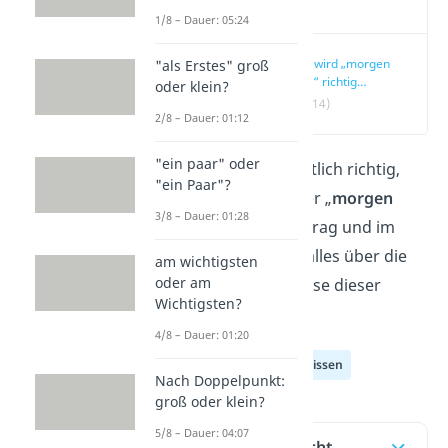
Video
1/8 – Dauer: 05:24
Wie wird „morgen
"als Erstes" groß
früh“ richtig
oder klein?
geschrieben?
(00:14)
2/8 – Dauer: 01:12
"ein paar" oder
Was ist denn eigentlich richtig,
"ein Paar"?
„
morgen früh
“ oder „
morgen
3/8 – Dauer: 01:28
Früh
“? Hier im Beitrag und im
Video
erfährst du alles über die
am wichtigsten
oder am
richtige Schreibweise dieser
Wichtigsten?
Zeitangabe!
4/8 – Dauer: 01:20
Deutsch Allgemeinwissen
Nach Doppelpunkt:
groß oder klein?
5/8 – Dauer: 04:07
Inhaltsübersicht