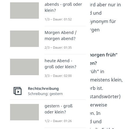
„in der Früh“ wird aber nur in
abends - groß oder
klein?
Süddeutschland und
1/3 – Dauer: 01:52
Österreich als Synonym für
den frühen Morgen
Morgen Abend /
verwendet.
morgen abend?
2/3 – Dauer: 01:35
Warum wird „morgen früh“
heute Abend -
kleingeschrieben?
groß oder klein?
Du schreibst „früh“ in
3/3 – Dauer: 02:00
„morgen früh“ meistens klein,
weil es ein Adverb ist.
Rechtschreibung
Schreibung: gestern
Adverbien (Umstandswörter)
werden normalerweise
gestern - groß
oder klein?
kleingeschrieben. In
Süddeutschland und
1/2 – Dauer: 01:26