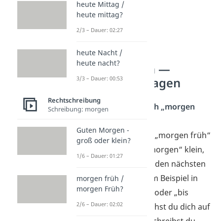
heute Mittag /
heute mittag?
2/3 – Dauer: 02:27
heute Nacht /
heute nacht?
morgen früh —
3/3 – Dauer: 00:53
häufigste Fragen
Rechtschreibung
Wie schreibe ich „morgen
Schreibung: morgen
früh“?
Guten Morgen -
Beim Ausdruck „morgen früh“
groß oder klein?
schreibst du „morgen“ klein,
1/6 – Dauer: 01:27
wenn du damit den nächsten
Tag meinst. Zum Beispiel in
morgen früh /
morgen Früh?
„morgen früh“ oder „bis
2/6 – Dauer: 02:02
morgen“. Beziehst du dich auf
die Tageszeit, schreibst du