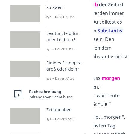
Ausdruck ein
Adverb
der Zeit
ist
zu zweit
— und Adverbien werden immer
6/8 – Dauer: 01:33
kleingeschrieben. Du solltest es
daher nicht mit dem
Substantiv
Leidtun, leid tun
„Morgen“ verwechseln. Den
oder Leid tun?
Unterschied zwischen dem
7/8 – Dauer: 03:05
Adverb und dem Substantiv siehst
Einiges / einiges -
du im Beispiel:
groß oder klein?
Adverb
: „Ich muss
morgen
8/8 – Dauer: 01:30
zur Schule gehen.“
Rechtschreibung
Substantiv
: „Ich war heute
Zeitangaben Schreibung
Morgen
in der Schule.“
Zeitangaben
Als
Adverb
beschreibt „morgen“,
1/4 – Dauer: 05:10
dass etwas am
nächsten Tag