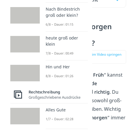
Nach Bindestrich
groß oder klein?
Wie wird „morgen
6/8 – Dauer: 01:15
früh“ richtig
heute groß oder
geschrieben?
klein
7/8 – Dauer: 00:49
zur Stelle im Video springen
(00:14)
Hin und Her
Für „
morgen früh / Früh
“ kannst
8/8 – Dauer: 01:26
du dir merken:
Beide
Schreibweisen
sind
richtig
. Du
Rechtschreibung
Großgeschriebene Ausdrücke
kannst „früh“ also sowohl groß-
als auch kleinschreiben. Wichtig
Alles Gute
ist aber, dass du „
morgen
“ immer
1/7 – Dauer: 02:28
kleinschreibst
!