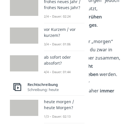
geschieht. Wird „Morgen“ jedoch
frohes neues Jahr /
frohes Neues Jahr?
als
Substantiv
benutzt,
beschreibt es den
frühen
2/4 – Dauer: 02:24
Vormittag eines Tages
.
vor Kurzem / vor
kurzem?
Wichtig:
Die Wörter „morgen“
3/4 – Dauer: 01:06
und „früh“ benutzt du zwar in
ab sofort oder
dem Ausdruck immer zusammen,
absofort?
sie dürfen aber
nicht
4/4 – Dauer: 01:44
zusammengeschrieben
werden.
„
Morgenfrüh
“ oder
Rechtschreibung
Schreibung: heute
„
morgenfrüh
“ ist daher
immer
falsch
!
heute morgen /
heute Morgen?
1/3 – Dauer: 02:13