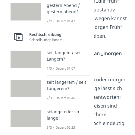
Österreich wird „die Früh“
gestern Abend /
aber auch als Substantiv
gestern abend?
verwendet. Deswegen kannst
2/2 – Dauer: 01:47
du „Früh“ in „morgen Früh“
Rechtschreibung
auch großschreiben.
Schreibung: lange
seit langem / seit
Wie schreibt man „morgen
Langem?
Früh“ (Duden)?
1/3 – Dauer: 01:07
Heißt
es morgen
f
rüh
oder
morgen
seit längerem / seit
F
rüh
? Diese Frage lässt sich
Längerem?
ganz einfach beantworten:
2/3 – Dauer: 01:46
Beide Schreibweisen sind
solange oder so
richtig.
Die
üblichere
lange?
Variante
ist jedoch eindeutig
3/3 – Dauer: 02:23
die erste, also