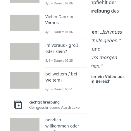
verwendet wird, empfiehlt der
3/6 – Dauer: 02:06
Duden
die
Kleinschreibung
des
Vielen Dank im
Wortes.
Voraus
✓
Empfehlung
Duden
:
„Ich muss
4/6 – Dauer: 01:06
morgen
früh
zur Schule gehen.“
im Voraus - groß
✓
Süddeutschland
und
oder klein?
Österreich
:
„Ich muss morgen
5/6 – Dauer: 02:25
Früh
zur Schule gehen.“
bei weitem / bei
Studyflix vernetzt: Hier ein Video aus
Weitem?
einem anderen Bereich
6/6 – Dauer: 00:51
Rechtschreibung
Kleingeschriebene Ausdrücke
herzlich
willkommen oder