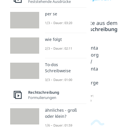
Feststehende Ausdrücke
morgen Früh?
per se
Beliebte Inhalte aus dem
1/3 – Dauer: 03:20
Bereich
Rechtschreibung
wie folgt
Morge
morge
Monta
2/3 – Dauer: 02:11
n /
n
gmorg
morge
Vormitt
en /
To-dos
n -
ag -
Monta
Schreibweise
groß
groß
g
3/3 – Dauer: 01:00
oder
oder
morge
klein?
klein?
n?
Rechtschreibung
Dauer:
Dauer:
Dauer:
Formulierungen
02:12
02:19
01:19
ähnliches - groß
oder klein?
1/6 – Dauer: 01:59