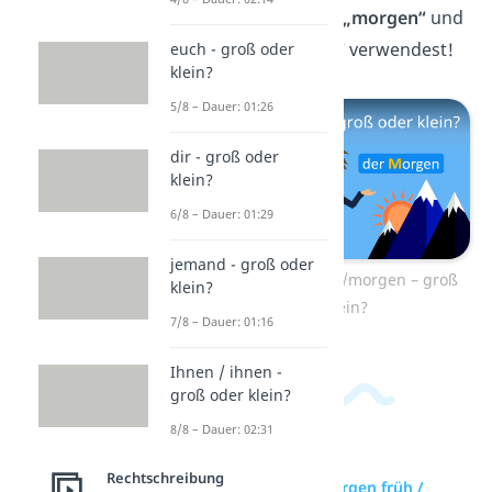
weißt du, wann du
„morgen“
und
wann du
„Morgen“
verwendest!
euch - groß oder
klein?
5/8 – Dauer: 01:26
dir - groß oder
klein?
6/8 – Dauer: 01:29
jemand - groß oder
Zum Video: Morgen/morgen – groß
klein?
oder klein?
7/8 – Dauer: 01:16
Ihnen / ihnen -
groß oder klein?
8/8 – Dauer: 02:31
Rechtschreibung
zur Videoseite: morgen früh /