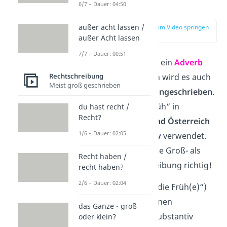
von „früh“
6/7 – Dauer: 04:50
außer acht lassen /
zur Stelle im Video springen
(01:21)
außer Acht lassen
7/7 – Dauer: 00:51
Das Wort „früh“ ist ein
Adverb
Rechtschreibung
der Zeit
. Deswegen wird es auch
Meist groß geschrieben
normalerweise
kleingeschrieben
.
Allerdings wird „Früh“ in
du hast recht /
Recht?
Süddeutschland und Österreich
1/6 – Dauer: 02:05
auch als
Substantiv
verwendet.
Daher ist sowohl die Groß- als
Recht haben /
auch die Kleinschreibung richtig!
recht haben?
2/6 – Dauer: 02:04
Weil „Früh“ (oder „die Früh(e)“)
nicht in allen Regionen
das Ganze - groß
Deutschlands als Substantiv
oder klein?