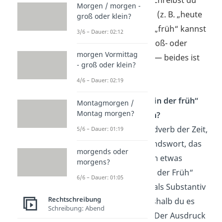
Morgen / morgen -
„Morgen“ groß (z. B. „heute
groß oder klein?
Morgen“). Das „früh“ kannst
3/6 – Dauer: 02:12
du hingegen groß- oder
morgen Vormittag
kleinschreiben — beides ist
- groß oder klein?
richtig.
4/6 – Dauer: 02:19
Schreibt man „in der früh“
Montagmorgen /
Montag morgen?
groß oder klein?
„Früh“ ist ein Adverb der Zeit,
5/6 – Dauer: 01:19
also ein Umstandswort, das
morgends oder
bestimmt, wann etwas
morgens?
passiert. Bei „in der Früh“
6/6 – Dauer: 01:05
wird es jedoch als Substantiv
Rechtschreibung
verwendet, weshalb du es
Schreibung: Abend
großschreibst. Der Ausdruck