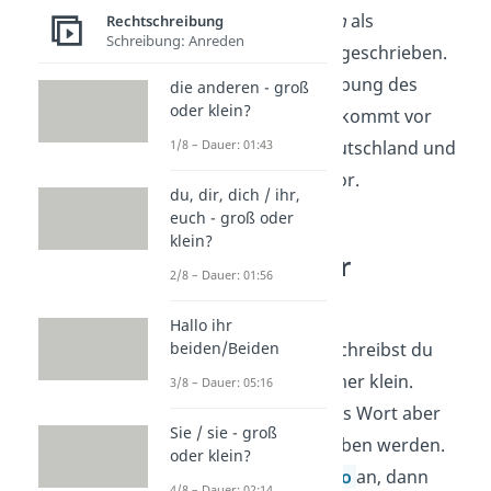
sowohl
morgen
als
Rechtschreibung
Schreibung: Anreden
auch
früh
kleingeschrieben
.
Die Großschreibung des
die anderen - groß
oder klein?
Buchstabens
F
kommt vor
allem in Süddeutschland und
1/8 – Dauer: 01:43
in Österreich vor.
du, dir, dich / ihr,
euch - groß oder
klein?
morgen oder
2/8 – Dauer: 01:56
Morgen?
Hallo ihr
In dem Ausdruck schreibst du
beiden/Beiden
„morgen“ also immer klein.
3/8 – Dauer: 05:16
Manchmal kann das Wort aber
Sie / sie - groß
auch großgeschrieben werden.
oder klein?
Sieh dir unser
Video
an, dann
4/8 – Dauer: 02:14