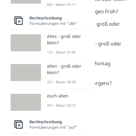
6/6 – Dauer: 01:11
Dauer: 01:27
morgen früh / morgen Früh?
Rechtschreibung
Dauer: 02:02
Formulierungen mit "alle"
Morgen / morgen - groß oder
klein?
Alles - groß oder
Dauer: 02:12
klein?
morgen Vormittag - groß oder
klein?
1/3 – Dauer: 01:45
Dauer: 02:19
Montagmorgen / Montag
allen - groß oder
morgen?
klein?
Dauer: 01:19
2/3 – Dauer: 02:38
morgends oder morgens?
Dauer: 01:05
euch allen
3/3 – Dauer: 02:15
Rechtschreibung
Formulierungen mit "auf"