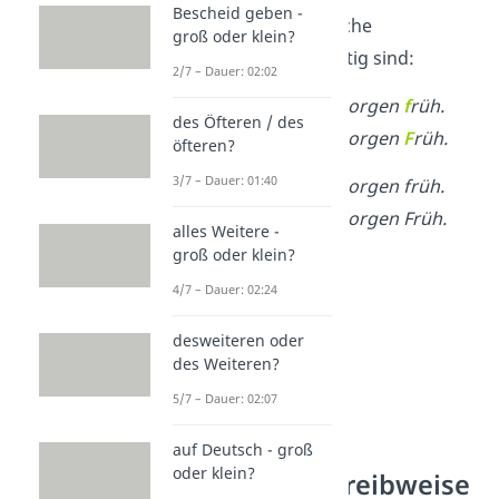
Bescheid geben -
Hier siehst du, welche
groß oder klein?
Schreibweisen richtig sind:
2/7 – Dauer: 02:02
✓
Wir sehen uns morgen
f
rüh.
des Öfteren / des
✓
Wir sehen uns morgen
F
rüh.
öfteren?
3/7 – Dauer: 01:40
✗
Wir sehen uns
M
orgen früh.
✗
Wir sehen uns
M
orgen Früh.
alles Weitere -
groß oder klein?
4/7 – Dauer: 02:24
desweiteren oder
des Weiteren?
5/7 – Dauer: 02:07
auf Deutsch - groß
oder klein?
Richtige Schreibweise