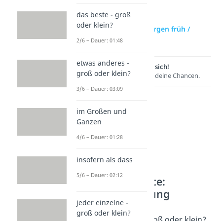
das beste - groß
oder klein?
zur Videoseite: morgen früh /
morgen Früh?
2/6 – Dauer: 01:48
etwas anderes -
Lernen lohnt sich!
groß oder klein?
Entdecke hier deine Chancen.
3/6 – Dauer: 03:09
im Großen und
Ganzen
4/6 – Dauer: 01:28
insofern als dass
5/6 – Dauer: 02:12
Weitere Inhalte:
Rechtschreibung
jeder einzelne -
Schreibung: morgen
groß oder klein?
Guten Morgen - groß oder klein?