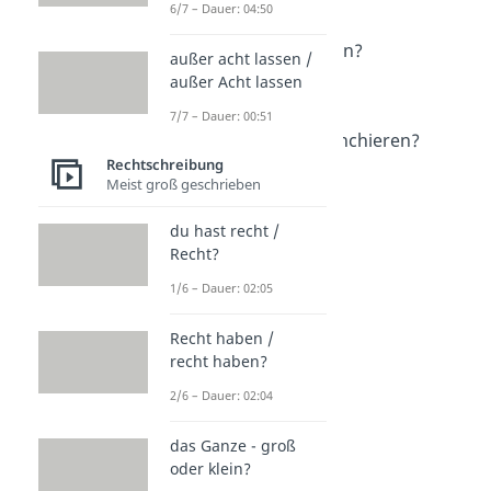
frägst oder fragst?
6/7 – Dauer: 04:50
Dauer: 02:22
gucken oder kucken?
außer acht lassen /
Dauer: 02:16
außer Acht lassen
pieksen / piksen
7/7 – Dauer: 00:51
Dauer: 03:00
revangieren / revanchieren?
Rechtschreibung
Dauer: 03:00
gäbe oder gebe?
Meist groß geschrieben
Dauer: 02:09
du hast recht /
Recht?
1/6 – Dauer: 02:05
Recht haben /
recht haben?
2/6 – Dauer: 02:04
das Ganze - groß
oder klein?