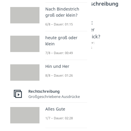
Bereich
Rechtschreibung
Nach Bindestrich
groß oder klein?
gäbe
aufwen
chic
6/8 – Dauer: 01:15
oder
dig /
oder
gebe?
aufwän
schick?
heute groß oder
Dauer:
dig?
Dauer:
klein
02:09
02:15
Dauer:
7/8 – Dauer: 00:49
01:55
Hin und Her
8/8 – Dauer: 01:26
Rechtschreibung
Großgeschriebene Ausdrücke
Alles Gute
1/7 – Dauer: 02:28