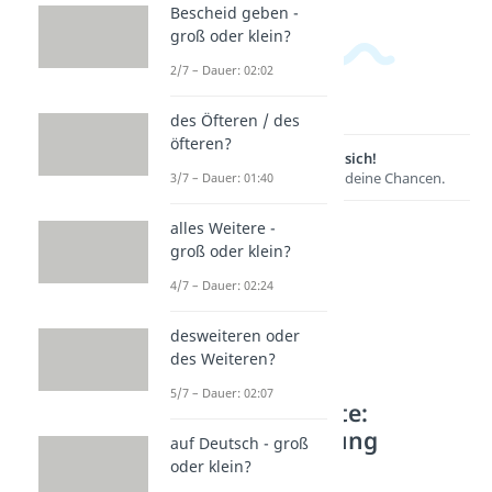
Bescheid geben -
groß oder klein?
2/7 – Dauer: 02:02
des Öfteren / des
öfteren?
Lernen lohnt sich!
Entdecke hier deine Chancen.
3/7 – Dauer: 01:40
alles Weitere -
groß oder klein?
4/7 – Dauer: 02:24
desweiteren oder
des Weiteren?
5/7 – Dauer: 02:07
Weitere Inhalte:
Rechtschreibung
auf Deutsch - groß
oder klein?
Schwierige Verben