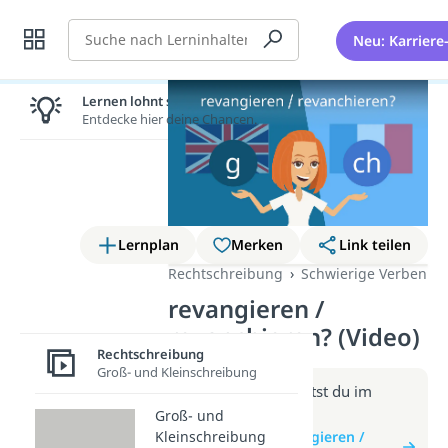
Suche
Neu: Karriere
Lernen lohnt sich!
Entdecke hier deine Chancen.
Lernplan
Merken
Link teilen
Rechtschreibung
Schwierige Verben
revangieren /
revanchieren? (Video)
Rechtschreibung
Groß- und Kleinschreibung
Weitere Infos erhältst du im
Beitrag zum Video
Groß- und
Kleinschreibung
zum Beitrag: revangieren /