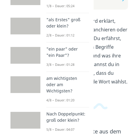
revanchieren?
1/8 – Dauer: 05:24
"als Erstes" groß
In diesem Video wird erklärt,
oder klein?
wann man sich revanchieren oder
2/8 – Dauer: 01:12
revangieren sollte. Du erfährst,
wie man die beiden Begriffe
"ein paar" oder
"ein Paar"?
richtig verwendet und was ihre
Bedeutung ist. So kannst du in
3/8 – Dauer: 01:28
Zukunft sicher sein, dass du
am wichtigsten
immer das passende Wort wählst.
oder am
Wichtigsten?
4/8 – Dauer: 01:20
Nach Doppelpunkt:
groß oder klein?
5/8 – Dauer: 04:07
Beliebte Inhalte aus dem