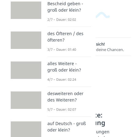
Bescheid geben -
groß oder klein?
2/7 – Dauer: 02:02
des Öfteren / des
öfteren?
Lernen lohnt sich!
Entdecke hier deine Chancen.
3/7 – Dauer: 01:40
alles Weitere -
groß oder klein?
4/7 – Dauer: 02:24
desweiteren oder
des Weiteren?
5/7 – Dauer: 02:07
Weitere Inhalte:
Rechtschreibung
auf Deutsch - groß
oder klein?
Alltägliche Redewendungen