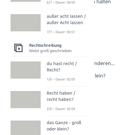
auf dem Laufenden halten
6/7 – Dauer: 04:50
Dauer: 02:31
im Laufe des Tages
außer acht lassen /
Dauer: 03:18
außer Acht lassen
in keinster Weise
7/7 – Dauer: 00:51
Dauer: 04:23
je desto
Rechtschreibung
Dauer: 02:45
gang und gäbe
Meist groß geschrieben
Dauer: 02:23
zum einen..., zum anderen...
du hast recht /
Recht?
Dauer: 02:06
Farben groß oder klein?
1/6 – Dauer: 02:05
Dauer: 02:43
Recht haben /
recht haben?
2/6 – Dauer: 02:04
das Ganze - groß
oder klein?