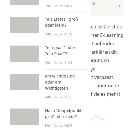
zum Beitrag: auf dem
1/8 – Dauer: 05:24
Laufenden halten
"als Erstes" groß
oder klein?
In diesem Erklärvideo erfährst du,
2/8 – Dauer: 01:12
wie du dich auf meiner E-Learning
Plattform 'auf dem Laufenden
"ein paar" oder
halten' kannst. Wir erklären dir,
"ein Paar"?
wie du Benachrichtigungen
3/8 – Dauer: 01:28
erhältst und wichtige
am wichtigsten
Informationen nicht verpasst.
oder am
Bleib stets informiert über neue
Wichtigsten?
Kurse, Updates und vieles mehr!
4/8 – Dauer: 01:20
Nach Doppelpunkt:
groß oder klein?
5/8 – Dauer: 04:07