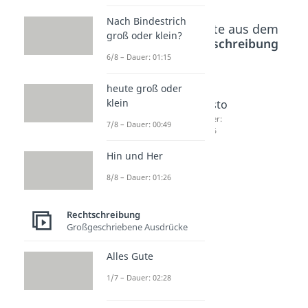
Nach Bindestrich
Beliebte Inhalte aus dem
groß oder klein?
Bereich
Rechtschreibung
6/8 – Dauer: 01:15
im
in
je
heute groß oder
klein
Laufe
keinste
desto
des
r Weise
Dauer:
7/8 – Dauer: 00:49
02:45
Tages
Dauer:
04:23
Dauer:
Hin und Her
03:18
8/8 – Dauer: 01:26
Rechtschreibung
Großgeschriebene Ausdrücke
Alles Gute
1/7 – Dauer: 02:28