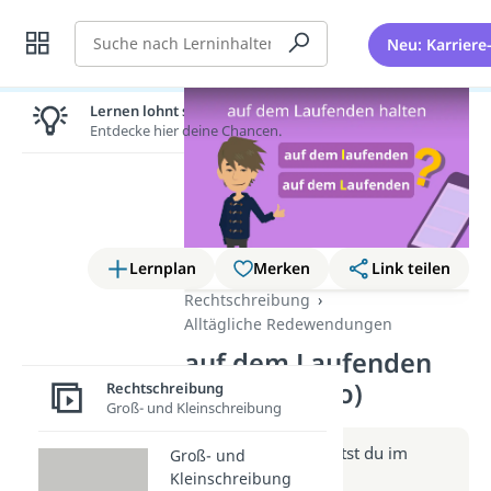
Suche
Neu: Karriere
Lernen lohnt sich!
Entdecke hier deine Chancen.
Lernplan
Merken
Link teilen
Rechtschreibung
Alltägliche Redewendungen
auf dem Laufenden
halten (Video)
Rechtschreibung
Groß- und Kleinschreibung
Weitere Infos erhältst du im
Groß- und
Beitrag zum Video
Kleinschreibung